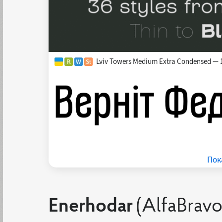
Lviv Towers Medium Extra Condensed — 
Пок
Enerhodar
(AlfaBravo