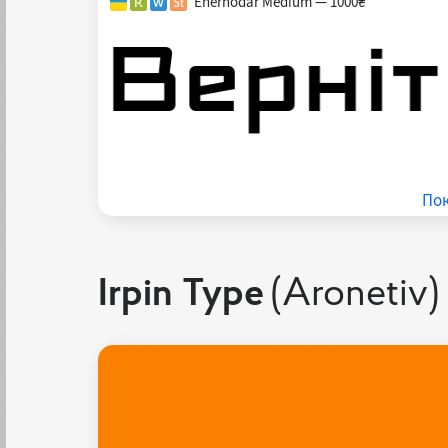
Enerhodar Medium — 1000₴
Пок
Irpin Type
(Aronetiv)