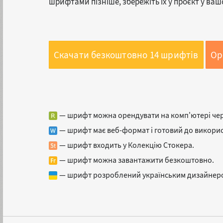
шрифтами пізніше, збережіть їх у проєкт у ваш
Скачати безкоштовно 14 шрифтів
Ор
— шрифт можна орендувати на комп'ютері че
— шрифт має веб-формат і готовий до викорис
— шрифт входить у Колекцію Стокера.
— шрифт можна завантажити безкоштовно.
— шрифт розроблений українським дизайнер