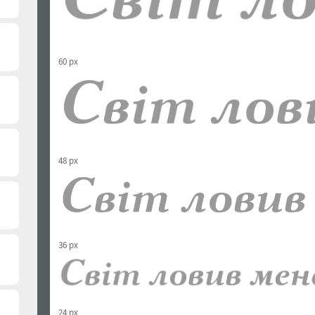
60 px
48 px
36 px
24 px