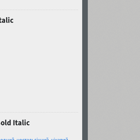
alic
ld Italic
модний
,
ностальгічний
,
цікавий
,