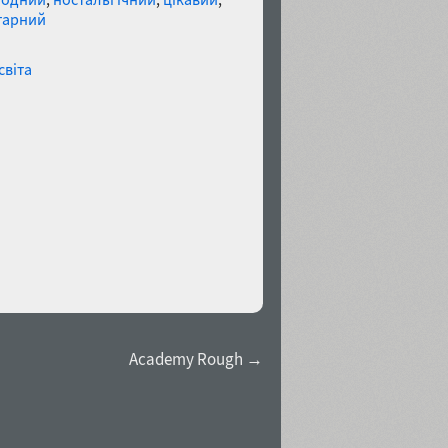
тарний
світа
Academy Rough →