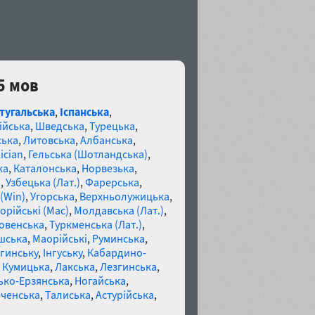
5 мов
тугальська
,
Іспанська
,
ійська
,
Шведська
,
Турецька
,
ська
,
Литовська
,
Албанська
,
ician
,
Гельська (Шотландська)
,
ка
,
Каталонська
,
Норвезька
,
а
,
Узбецька (Лат.)
,
Фарерська
,
(Win)
,
Угорська
,
Верхньолужицька
,
орійські (Mac)
,
Молдавська (Лат.)
,
овенська
,
Туркменська (Лат.)
,
шська
,
Маорійські
,
Руминська
,
гинську
,
Інгуську
,
Кабардино-
,
Кумицька
,
Лакська
,
Лезгинська
,
ко-Ерзянська
,
Ногайська
,
ченська
,
Талиська
,
Астурійська
,