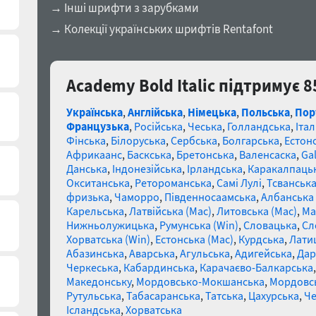
→ Інші шрифти з зарубками
→ Колекції українських шрифтів Rentafont
Academy Bold Italic підтримує 8
Українська
,
Англійська
,
Німецька
,
Польська
,
Пор
Французька
,
Російська
,
Чеська
,
Голландська
,
Італ
Фінська
,
Білоруська
,
Сербська
,
Болгарська
,
Естон
Африкаанс
,
Баскська
,
Бретонська
,
Валенсаска
,
Gal
Данська
,
Індонезійська
,
Ірландська
,
Каракалпаць
Окситанська
,
Ретороманська
,
Самі Лулі
,
Тсванськ
фризька
,
Чаморро
,
Південносаамська
,
Албанська 
Карельська
,
Латвійська (Mac)
,
Литовська (Mac)
,
Ма
Нижньолужицька
,
Румунська (Win)
,
Словацька
,
Сл
Хорватська (Win)
,
Естонська (Mac)
,
Курдська
,
Лати
Абазинська
,
Аварська
,
Агульська
,
Адигейська
,
Дар
Черкеська
,
Кабардинська
,
Карачаєво-Балкарська
Македонську
,
Мордовсько-Мокшанська
,
Мордовсь
Рутульська
,
Табасаранська
,
Татська
,
Цахурська
,
Че
Ісландська
,
Хорватська