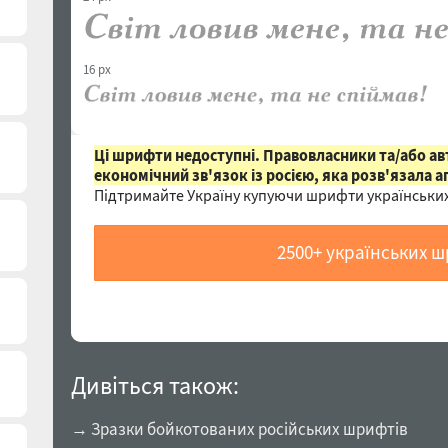
16 px
Ці шрифти недоступні. Правовласники та/або а
економічний зв'язок із росією, яка розв'язала а
Підтримайте Україну купуючи шрифти українських
2500+ українських 
Дивіться також:
→ Зразки бойкотованих російських шрифтів