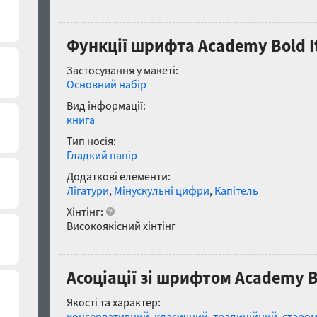
Функції шрифта Academy Bold It
Застосування у макеті:
Основний набір
Вид інформації:
книга
Тип носія:
Гладкий папір
Додаткові елементи:
Лігатури
,
Мінускульні цифри
,
Капітель
Хінтінг:
Високоякісний хінтінг
Асоціації зі шрифтом Academy Bo
Якості та характер:
консервативний
,
класичний
,
традиційний
,
старо