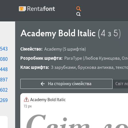
Academy Bold Italic
(4 з 5)
543
Сімейство:
Academy
(5 шрифтів)
Розробник шрифта:
ParaType
(
Любов Кузнєцова
,
Ол
080
Клас шрифта:
З зарубками
,
брускова антиква
,
текст
448
897
На сторінку сімейства
Світ л
602
269
Academy Bold Italic
72 px