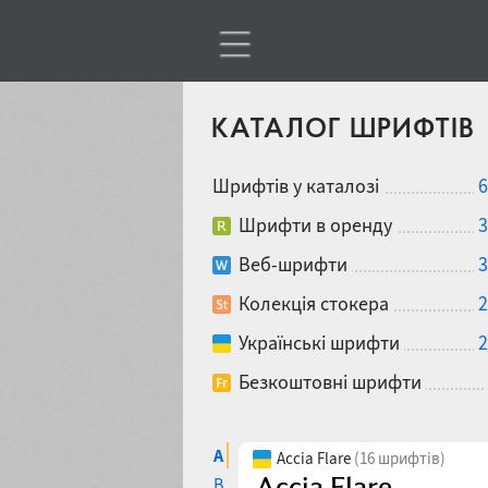
КАТАЛОГ ШРИФТІВ
Шрифтів у каталозі
6
Шрифти в оренду
3
Веб-шрифти
3
Колекція стокера
2
Українські шрифти
2
Безкоштовні шрифти
A
Accia Flare
(16 шрифтів)
B