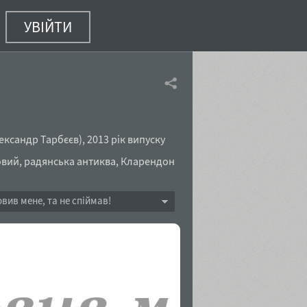
УВІЙТИ
ександр Тарбєєв
),
2013 рік випуску
овий
,
радянська антиква
,
Кларендон
овив мене, та не спіймав!