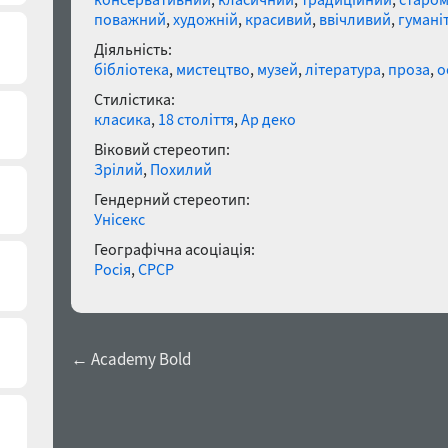
поважний
,
художній
,
красивий
,
ввічливий
,
гумані
Діяльність:
бібліотека
,
мистецтво
,
музей
,
література
,
проза
,
о
Стилістика:
класика
,
18 століття
,
Ар деко
Віковий стереотип:
Зрілий
,
Похилий
Гендерний стереотип:
Унісекс
Географічна асоціація:
Росія
,
СРСР
← Academy Bold