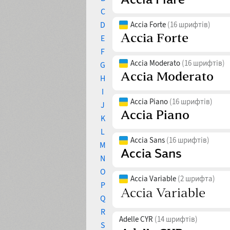
C
D
Accia Forte
(16 шрифтів)
E
F
Accia Moderato
(16 шрифтів)
G
H
I
Accia Piano
(16 шрифтів)
J
K
L
Accia Sans
(16 шрифтів)
M
N
O
Accia Variable
(2 шрифта)
P
Q
R
Adelle CYR
(14 шрифтів)
S