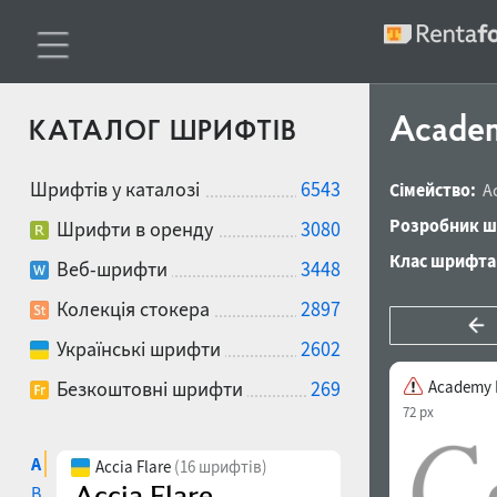
Academ
КАТАЛОГ ШРИФТІВ
Шрифтів у каталозі
6543
Сімейство:
A
Розробник ш
Шрифти в оренду
3080
Клас шрифта
Веб-шрифти
3448
Колекція стокера
2897
Українські шрифти
2602
Безкоштовні шрифти
269
Academy I
72 px
A
Accia Flare
(16 шрифтів)
B