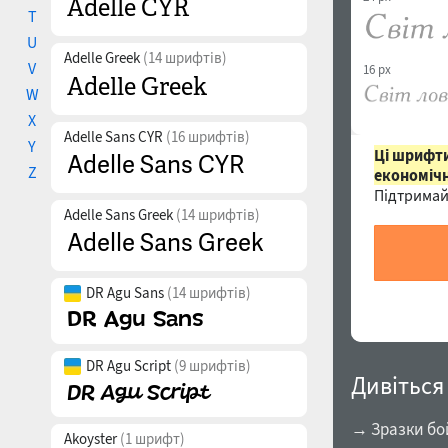
T
U
Adelle Greek
(14 шрифтів)
V
16 px
W
X
Adelle Sans CYR
(16 шрифтів)
Y
Ці шрифти
Z
економічн
Підтримай
Adelle Sans Greek
(14 шрифтів)
DR Agu Sans
(14 шрифтів)
DR Agu Script
(9 шрифтів)
Дивіться
→ Зразки бо
Akoyster
(1 шрифт)