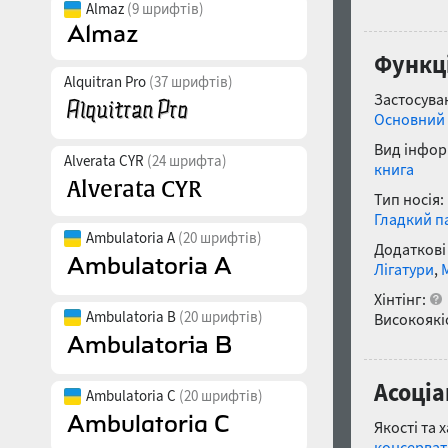
Almaz
(9 шрифтів)
Функці
Alquitran Pro
(37 шрифтів)
Застосуван
Основний 
Вид інфор
Alverata CYR
(24 шрифта)
книга
Тип носія:
Гладкий п
Ambulatoria A
(20 шрифтів)
Додаткові
Лігатури
,
Хінтінг:
Ambulatoria B
(20 шрифтів)
Високоякіс
Асоціа
Ambulatoria C
(20 шрифтів)
Якості та 
консерва