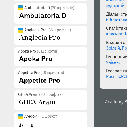
художній
,
Ambulatoria D
(20 шрифтів)
Діяльність
бібліотек
Стилістика
Anglecia Pro
(36 шрифтів)
класика
,
1
Віковий с
Зрілий
,
По
Apoka Pro
(6 шрифтів)
Гендерний
Унісекс
Географічн
Appetite Pro
(10 шрифтів)
Росія
,
СРС
GHEA Aram
(20 шрифтів)
← Academy 
Areqo 4F
(1 шрифт)