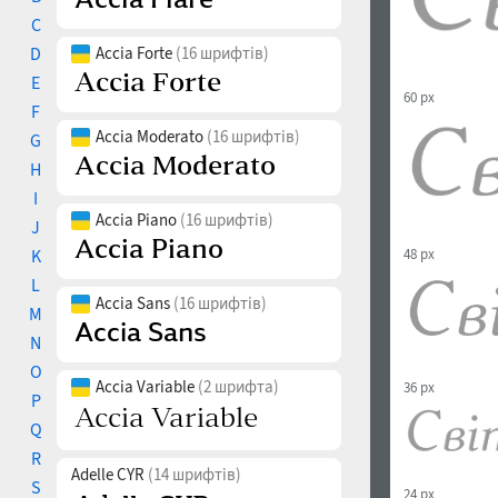
C
D
Accia Forte
(16 шрифтів)
E
60 px
F
Accia Moderato
(16 шрифтів)
G
H
I
Accia Piano
(16 шрифтів)
J
K
48 px
L
Accia Sans
(16 шрифтів)
M
N
O
Accia Variable
(2 шрифта)
36 px
P
Q
R
Adelle CYR
(14 шрифтів)
S
24 px