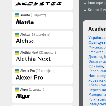
→ Інші шриф
→ Колекції у
Alanta
(1 шрифт)
Academ
Aleksa
(18 шрифтів)
Українськ
Французь
Фінська
,
Б
Африкаан
Alethia Next
(21 шрифт)
Данська
,
І
Окситансь
фризька
,
Карельськ
Alexer Pro
(12 шрифтів)
Нижньолу
Хорватськ
Абазинськ
Algor
(1 шрифт)
Черкеська
Македонс
Рутульськ
Ісландськ