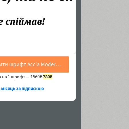
Купити шрифт Accia Moderato Bold Italic
я на 1 шрифт —
1560₴
780₴
а місяць за підпискою