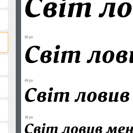
60 px
48 px
36 px