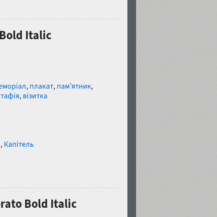
old Italic
еморіал
,
плакат
,
пам'ятник
,
ітафія
,
візитка
и
,
Капітель
ato Bold Italic