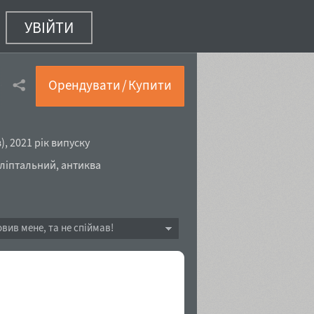
УВІЙТИ
14 з 16)
Орендувати / Купити
в
),
2021 рік випуску
гліптальний
,
антиква
овив мене, та не спіймав!