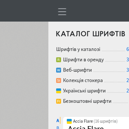
КАТАЛОГ ШРИФТІВ
Шрифтів у каталозі
6
Шрифти в оренду
3
Веб-шрифти
3
Колекція стокера
2
Українські шрифти
2
Безкоштовні шрифти
A
Accia Flare
(16 шрифтів)
B