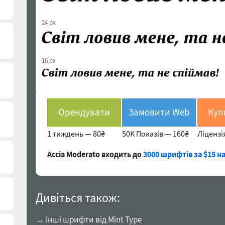
24 px
16 px
Орендувати
Замовити Web
1 тиждень —
80₴
50K Показів —
160₴
Ліцензі
Accia Moderato входить до
3000 шрифтів за $15 н
Дивіться також:
→ Інші шрифти від Mint Type