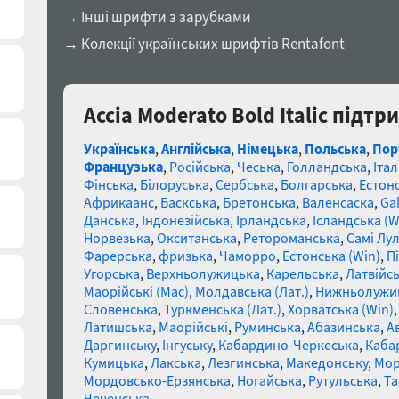
→ Інші шрифти з зарубками
→ Колекції українських шрифтів Rentafont
Accia Moderato Bold Italic підтр
Українська
,
Англійська
,
Німецька
,
Польська
,
Пор
Французька
,
Російська
,
Чеська
,
Голландська
,
Італ
Фінська
,
Білоруська
,
Сербська
,
Болгарська
,
Естон
Африкаанс
,
Баскська
,
Бретонська
,
Валенсаска
,
Gal
Данська
,
Індонезійська
,
Ірландська
,
Ісландська (W
Норвезька
,
Окситанська
,
Ретороманська
,
Самі Лул
Фарерська
,
фризька
,
Чаморро
,
Естонська (Win)
,
П
Угорська
,
Верхньолужицька
,
Карельська
,
Латвійсь
Маорійські (Mac)
,
Молдавська (Лат.)
,
Нижньолужи
Словенська
,
Туркменська (Лат.)
,
Хорватська (Win)
Латишська
,
Маорійські
,
Руминська
,
Абазинська
,
А
Даргинську
,
Інгуську
,
Кабардино-Черкеська
,
Каба
Кумицька
,
Лакська
,
Лезгинська
,
Македонську
,
Мор
Мордовсько-Ерзянська
,
Ногайська
,
Рутульська
,
Та
Чеченська