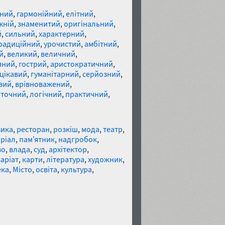
ний
,
гармонійний
,
елітний
,
жній
,
знаменитий
,
оригінальний
,
й
,
сильний
,
характерний
,
радиційний
,
урочистий
,
амбітний
,
й
,
великий
,
величний
,
яний
,
гострий
,
аристократичний
,
цікавий
,
гуманітарний
,
серйозний
,
вий
,
врівноважений
,
,
точний
,
логічний
,
практичний
,
зика
,
ресторан
,
розкіш
,
мода
,
театр
,
ріал
,
пам'ятник
,
надгробок
,
во
,
влада
,
суд
,
архітектор
,
аріат
,
карти
,
література
,
художник
,
ека
,
Місто
,
освіта
,
культура
,