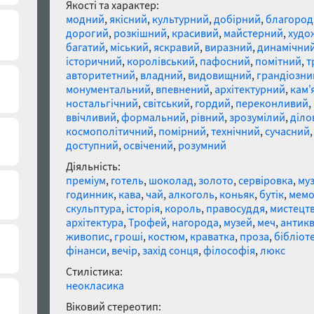
Якості та характер:
модний
,
якісний
,
культурний
,
добірний
,
благород
дорогий
,
розкішний
,
красивий
,
майстерний
,
худо
багатий
,
міський
,
яскравий
,
виразний
,
динамічни
історичний
,
королівський
,
пафосний
,
помітний
,
т
авторитетний
,
владний
,
видовищний
,
грандіозни
монументальний
,
впевнений
,
архітектурний
,
кам'
ностальгічний
,
світський
,
гордий
,
переконливий
,
ввічливий
,
формальний
,
рівний
,
зрозумілий
,
діло
космополітичний
,
помірний
,
технічний
,
сучасний
доступний
,
освічений
,
розумний
Діяльність:
преміум
,
готель
,
шоколад
,
золото
,
сервіровка
,
му
годинник
,
кава
,
чай
,
алкоголь
,
коньяк
,
бутік
,
мемо
скульптура
,
історія
,
король
,
правосуддя
,
мистецт
архітектура
,
Трофей
,
нагорода
,
музей
,
меч
,
антикв
живопис
,
гроші
,
костюм
,
краватка
,
проза
,
бібліот
фінанси
,
вечір
,
захід сонця
,
філософія
,
люкс
Стилістика:
неокласика
Віковий стереотип: