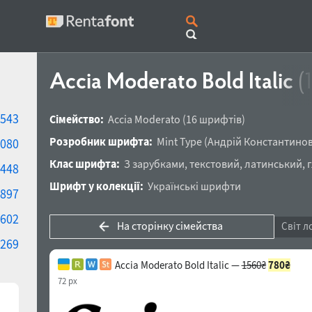
Accia Moderato Bold Italic
(
543
Сімейство:
Accia Moderato
(16 шрифтів)
Розробник шрифта:
Mint Type
(
Андрій Константино
080
Клас шрифта:
З зарубками
,
текстовий
,
латинський
,
448
Шрифт у колекції:
Українські шрифти
897
602
На сторінку сімейства
Світ л
269
Accia Moderato Bold Italic —
1560₴
780₴
72 px