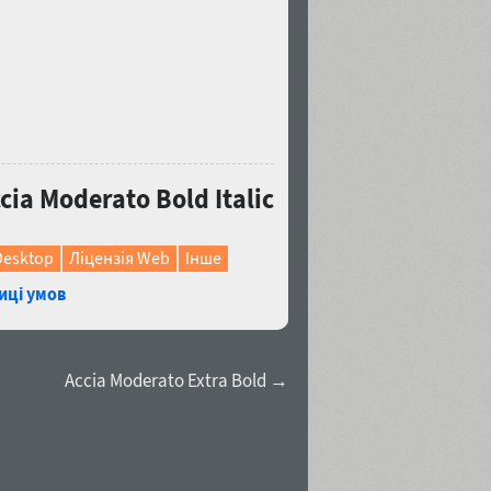
a Moderato Bold Italic
Desktop
Ліцензія Web
Інше
иці умов
Accia Moderato Extra Bold →