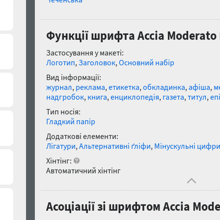
Функції шрифта Accia Moderato B
Застосування у макеті:
Логотип
,
Заголовок
,
Основний набір
Вид інформації:
журнал
,
реклама
,
етикетка
,
обкладинка
,
афіша
,
м
надгробок
,
книга
,
енциклопедія
,
газета
,
титул
,
еп
Тип носія:
Гладкий папір
Додаткові елементи:
Лігатури
,
Альтернативні ґліфи
,
Мінускульні цифр
Хінтінг:
Автоматичний хінтінг
Асоціації зі шрифтом Accia Moder