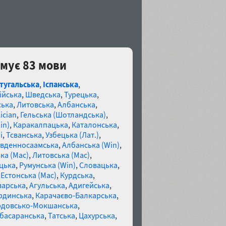
имує 83 мови
тугальська
,
Іспанська
,
ійська
,
Шведська
,
Турецька
,
ська
,
Литовська
,
Албанська
,
ician
,
Гельська (Шотландська)
,
in)
,
Каракалпацька
,
Каталонська
,
і
,
Тсванська
,
Узбецька (Лат.)
,
івденносаамська
,
Албанська (Win)
,
ка (Mac)
,
Литовська (Mac)
,
цька
,
Румунська (Win)
,
Словацька
,
,
Естонська (Mac)
,
Курдська
,
варська
,
Агульська
,
Адигейська
,
рдинська
,
Карачаєво-Балкарська
,
довсько-Мокшанська
,
басаранська
,
Татська
,
Цахурська
,