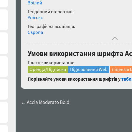
Зрілий
Гендерний стереотип:
Унісекс
Географічна асоціація:
Європа
Умови використання шрифта Acci
Платне використання:
Оренда/Підписка
Підключення Web
Ліцензія 
Порівняйте умови використання шрифтів у
табл
← Accia Moderato Bold