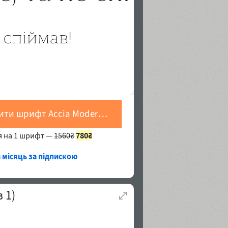
Купити шрифт Accia Moderato Thin
я на 1 шрифт —
1560₴
780₴
а місяць за підпискою
з
1
)