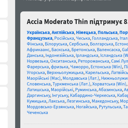
Accia Moderato Thin підтримує 
Українська
,
Англійська
,
Німецька
,
Польська
,
Пор
Французька
,
Російська
,
Чеська
,
Голландська
,
Італ
Фінська
,
Білоруська
,
Сербська
,
Болгарська
,
Естон
Африкаанс
,
Баскська
,
Бретонська
,
Валенсаска
,
Gal
Данська
,
Індонезійська
,
Ірландська
,
Ісландська (W
Норвезька
,
Окситанська
,
Ретороманська
,
Самі Лул
Фарерська
,
фризька
,
Чаморро
,
Естонська (Win)
,
П
Угорська
,
Верхньолужицька
,
Карельська
,
Латвійсь
Маорійські (Mac)
,
Молдавська (Лат.)
,
Нижньолужи
Словенська
,
Туркменська (Лат.)
,
Хорватська (Win)
Латишська
,
Маорійські
,
Руминська
,
Абазинська
,
А
Даргинську
,
Інгуську
,
Кабардино-Черкеська
,
Каба
Кумицька
,
Лакська
,
Лезгинська
,
Македонську
,
Мор
Мордовсько-Ерзянська
,
Ногайська
,
Рутульська
,
Та
Чеченська