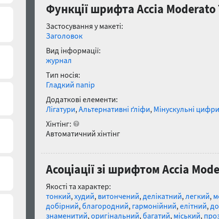
Функції шрифта Accia Moderato 
Застосування у макеті:
Заголовок
Вид інформації:
журнал
Тип носія:
Гладкий папір
Додаткові елементи:
Лігатури
,
Альтернативні ґліфи
,
Мінускульні цифр
Хінтінг:
Автоматичний хінтінг
Асоціації зі шрифтом Accia Mode
Якості та характер:
тонкий
,
худий
,
витончений
,
делікатний
,
легкий
,
м
добірний
,
благородний
,
гармонійний
,
елітний
,
до
знаменитий
,
оригінальний
,
багатий
,
міський
,
про