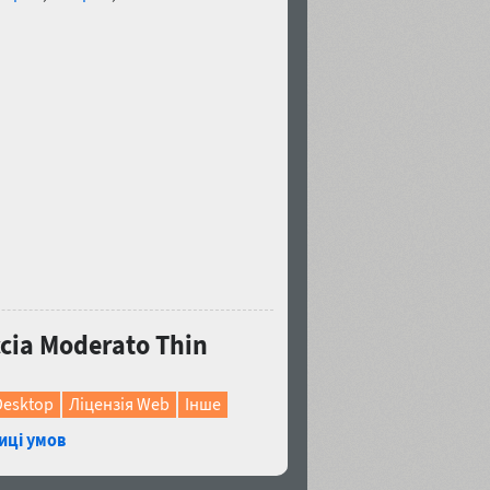
ia Moderato Thin
Desktop
Ліцензія Web
Інше
иці умов