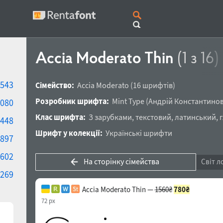
Accia Moderato Thin
(1 з 16)
543
Сімейство:
Accia Moderato
(16 шрифтів)
Розробник шрифта:
Mint Type
(
Андрій Константино
080
Клас шрифта:
З зарубками
,
текстовий
,
латинський
,
448
Шрифт у колекції:
Українські шрифти
897
602
На сторінку сімейства
Світ л
269
Accia Moderato Thin —
1560₴
780₴
72 px