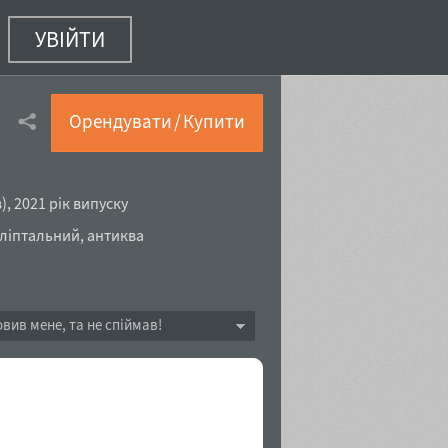
УВІЙТИ
Орендувати / Купити
в
),
2021 рік випуску
гліптальний
,
антиква
овив мене, та не спіймав!