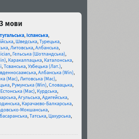
83 мови
тугальська
,
Іспанська
,
ійська
,
Шведська
,
Турецька
,
ська
,
Литовська
,
Албанська
,
ician
,
Гельська (Шотландська)
,
in)
,
Каракалпацька
,
Каталонська
,
і
,
Тсванська
,
Узбецька (Лат.)
,
івденносаамська
,
Албанська (Win)
,
ка (Mac)
,
Литовська (Mac)
,
цька
,
Румунська (Win)
,
Словацька
,
,
Естонська (Mac)
,
Курдська
,
варська
,
Агульська
,
Адигейська
,
рдинська
,
Карачаєво-Балкарська
,
довсько-Мокшанська
,
басаранська
,
Татська
,
Цахурська
,