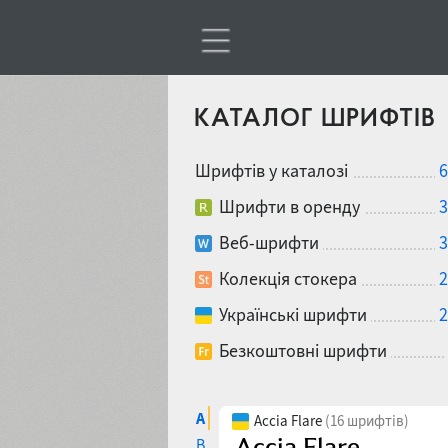
КАТАЛОГ ШРИФТІВ
Шрифтів у каталозі
6
Шрифти в оренду
3
Веб-шрифти
3
Колекція стокера
2
Українські шрифти
2
Безкоштовні шрифти
A
Accia Flare
(16 шрифтів)
B