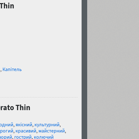
Thin
и
,
Капітель
rato Thin
одний
,
якісний
,
культурний
,
рогий
,
красивий
,
майстерний
,
зорий
,
гострий
,
колючий