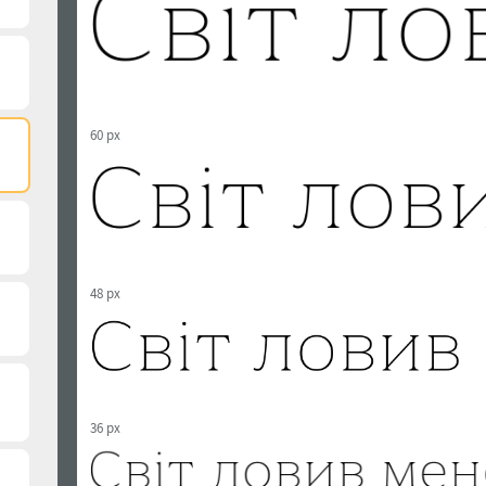
60 px
48 px
36 px