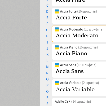
C
D
Accia Forte
(16 шрифтів)
E
F
Accia Moderato
(16 шрифтів)
G
H
I
Accia Piano
(16 шрифтів)
J
K
L
Accia Sans
(16 шрифтів)
M
N
O
Accia Variable
(2 шрифта)
P
Q
R
Adelle CYR
(14 шрифтів)
S