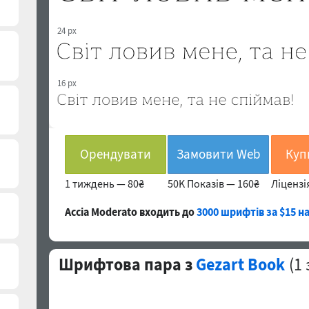
24 px
16 px
Орендувати
Замовити Web
1 тиждень —
80₴
50K Показів —
160₴
Ліцензі
Accia Moderato входить до
3000 шрифтів за $15 н
Шрифтова пара з
Gezart Book
(
1