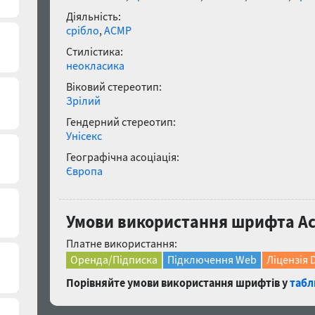
Діяльність:
срібло
,
АСМР
Стилістика:
неокласика
Віковий стереотип:
Зрілий
Гендерний стереотип:
Унісекс
Географічна асоціація:
Європа
Умови використання шрифта Acc
Платне використання:
Оренда/Підписка
Підключення Web
Ліцензія 
Порівняйте умови використання шрифтів у
табл