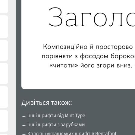
Дивіться також:
→ Інші шрифти від Mint Type
→ Інші шрифти з зарубками
→ Колекції українських шрифтів Rentafont