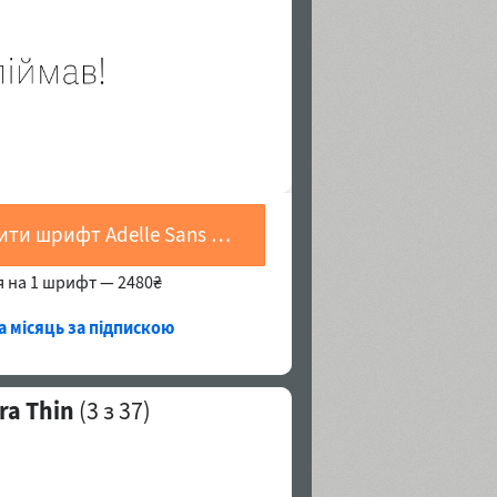
Купити шрифт Adelle Sans CYR Ultra Thin
я на 1 шрифт —
2480₴
а місяць за підпискою
ra Thin
(
3
з 37)