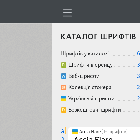
КАТАЛОГ ШРИФТІВ
Шрифтів у каталозі
6
Шрифти в оренду
3
Веб-шрифти
3
Колекція стокера
2
Українські шрифти
2
Безкоштовні шрифти
A
Accia Flare
(16 шрифтів)
B