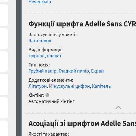
Чеченська
Функції шрифта Adelle Sans CYR 
Застосування у макеті:
Заголовок
Вид інформації:
журнал
,
плакат
Тип носія:
Грубий папір
,
Гладкий папір
,
Екран
Додаткові елементи:
Лігатури
,
Мінускульні цифри
,
Капітель
Хінтінг:
Автоматичний хінтінг
Асоціації зі шрифтом Adelle Sans
Якості та характер: