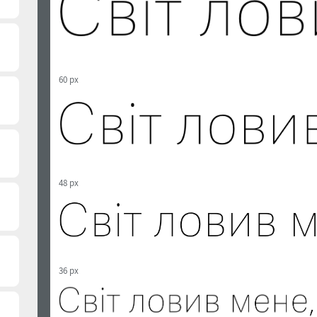
60 px
48 px
36 px