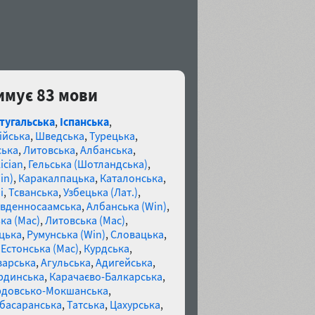
римує 83 мови
тугальська
,
Іспанська
,
ійська
,
Шведська
,
Турецька
,
ська
,
Литовська
,
Албанська
,
ician
,
Гельська (Шотландська)
,
in)
,
Каракалпацька
,
Каталонська
,
і
,
Тсванська
,
Узбецька (Лат.)
,
івденносаамська
,
Албанська (Win)
,
ка (Mac)
,
Литовська (Mac)
,
цька
,
Румунська (Win)
,
Словацька
,
,
Естонська (Mac)
,
Курдська
,
варська
,
Агульська
,
Адигейська
,
рдинська
,
Карачаєво-Балкарська
,
довсько-Мокшанська
,
басаранська
,
Татська
,
Цахурська
,