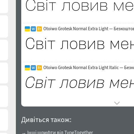
Otoiwo Grotesk Normal Extra Light — Безкошто
Otoiwo Grotesk Normal Extra Light Italic — Бе
Дивіться також:
→ Інші шрифти від TypeTogether