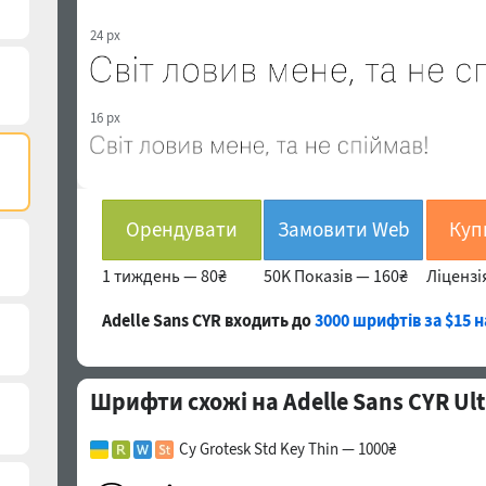
24 px
16 px
Орендувати
Замовити Web
1 тиждень —
80₴
50K Показів —
160₴
Ліцензі
Adelle Sans CYR входить до
3000 шрифтів за $15 н
Шрифти схожі на Adelle Sans CYR Ult
Cy Grotesk Std Key Thin — 1000₴