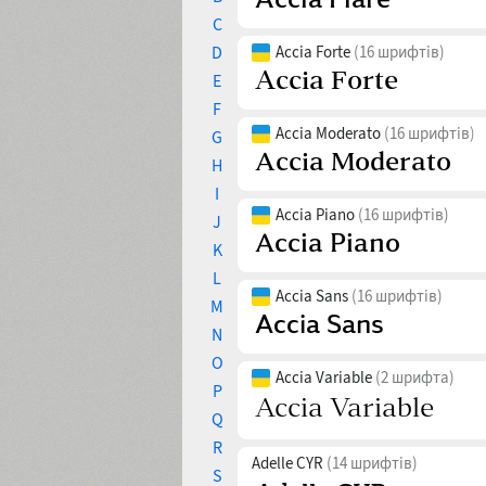
C
D
Accia Forte
(16 шрифтів)
E
F
Accia Moderato
(16 шрифтів)
G
H
I
Accia Piano
(16 шрифтів)
J
K
L
Accia Sans
(16 шрифтів)
M
N
O
Accia Variable
(2 шрифта)
P
Q
R
Adelle CYR
(14 шрифтів)
S