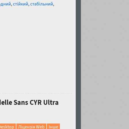
одний
,
стійкий
,
стабільний
,
lle Sans CYR Ultra
Desktop
Ліцензія Web
Інше