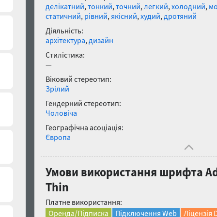
делікатний
,
тонкий
,
точний
,
легкий
,
холодний
,
м
статичний
,
рівний
,
якісний
,
худий
,
дротяний
Діяльність:
архітектура
,
дизайн
Стилістика:
—
Віковий стереотип:
Зрілий
Гендерний стереотип:
Чоловіча
Географічна асоціація:
Європа
Умови використання шрифта Ade
Thin
Платне використання:
Оренда/Підписка
Підключення Web
Ліцензія 