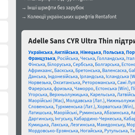
→ Інші шрифти без зарубок
→ Колекції українських шрифтів Rentafont
Adelle Sans CYR Ultra Thin підт
Українська
,
Англійська
,
Німецька
,
Польська
,
Пор
Французька
,
Російська
,
Чеська
,
Голландська
,
Італ
Фінська
,
Білоруська
,
Сербська
,
Болгарська
,
Естон
Африкаанс
,
Баскська
,
Бретонська
,
Валенсаска
,
Gal
Данська
,
Індонезійська
,
Ірландська
,
Ісландська (W
Норвезька
,
Окситанська
,
Ретороманська
,
Самі Лул
Фарерська
,
фризька
,
Чаморро
,
Естонська (Win)
,
П
Угорська
,
Верхньолужицька
,
Карельська
,
Латвійсь
Маорійські (Mac)
,
Молдавська (Лат.)
,
Нижньолужи
Словенська
,
Туркменська (Лат.)
,
Хорватська (Win)
Латишська
,
Маорійські
,
Руминська
,
Абазинська
,
А
Даргинську
,
Інгуську
,
Кабардино-Черкеська
,
Каба
Кумицька
,
Лакська
,
Лезгинська
,
Македонську
,
Мор
Мордовсько-Ерзянська
,
Ногайська
,
Рутульська
,
Та