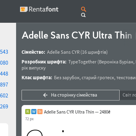
Adelle Sans CYR Ultra Thin
543
Сімейство:
Adelle Sans CYR
(16 шрифтів)
Розробник шрифта:
TypeTogether
(
Вероніка Буріан
,
080
рік випуску
448
Клас шрифта:
Без зарубок
,
старий гротеск
,
текстови
897
На сторінку сімейства
602
Світ л
269
Adelle Sans CYR Ultra Thin — 2480₴
72 px