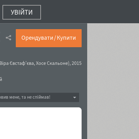
УВІЙТИ
(1 з 16)
Орендувати / Купити
Віра Євстаф'єва
,
Хосе Скальоне
),
2015
й
овив мене, та не спіймав!