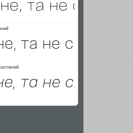
вний
зкоштовний