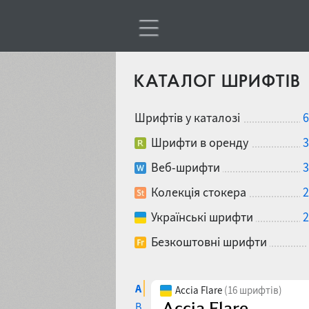
КАТАЛОГ ШРИФТІВ
Шрифтів у каталозі
6
Шрифти в оренду
3
Веб-шрифти
3
Колекція стокера
2
Українські шрифти
2
Безкоштовні шрифти
A
Accia Flare
(16 шрифтів)
B