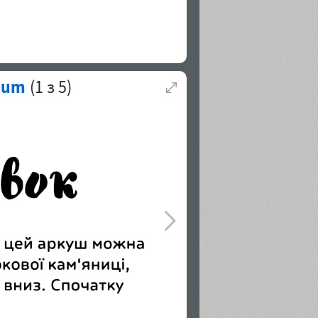
ium
(
1
з
5
)