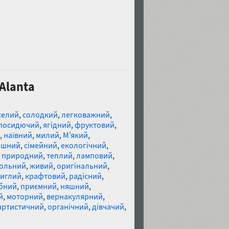
Alanta
селий
,
солодкий
,
легковажний
,
посидючий
,
ягідний
,
фруктовий
,
,
наївний
,
милий
,
М'який
,
ишний
,
сімейний
,
екологічний
,
,
природний
,
теплий
,
ламповий
,
ольний
,
живий
,
оригінальний
,
тиглий
,
крафтовий
,
радісний
,
бний
,
приємний
,
няшний
,
й
,
моторний
,
вернакулярний
,
артистичний
,
органічний
,
дівчачий
,