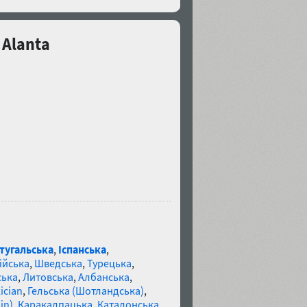
 Alanta
тугальська
,
Іспанська
,
ійська
,
Шведська
,
Турецька
,
ська
,
Литовська
,
Албанська
,
ician
,
Гельська (Шотландська)
,
in)
,
Каракалпацька
,
Каталонська
,