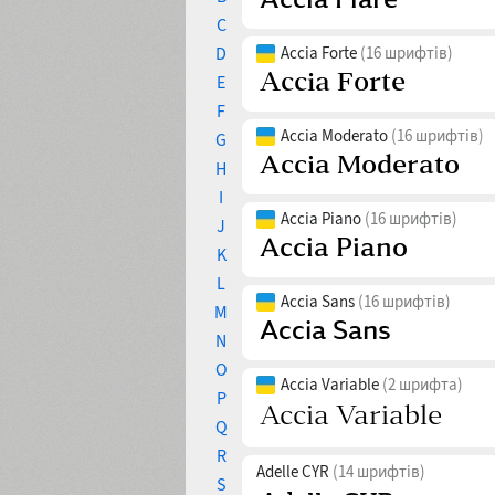
C
D
Accia Forte
(16 шрифтів)
E
F
Accia Moderato
(16 шрифтів)
G
H
I
Accia Piano
(16 шрифтів)
J
K
L
Accia Sans
(16 шрифтів)
M
N
O
Accia Variable
(2 шрифта)
P
Q
R
Adelle CYR
(14 шрифтів)
S