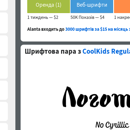
Оренда (1)
Веб-шрифти
1 тиждень —
$2
50K Показів —
$4
1 накр
(1)
Alanta входить до
3000 шрифтів за $15 на місяць
Шрифтова пара з
CoolKids Regul