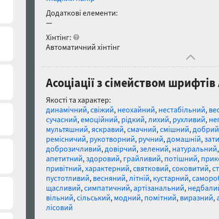
Додаткові елементи:
—
Хінтінг:
Автоматичний хінтінг
Асоціації з сімейством шрифтів 
Якості та характер:
динамічний
,
свіжий
,
неохайний
,
нестабільний
,
ве
сучасний
,
емоційний
,
рідкий
,
лихий
,
рухливий
,
не
мультяшний
,
яскравий
,
смачний
,
смішний
,
добрий
ремісничий
,
рукотворний
,
ручний
,
домашній
,
зат
доброзичливий
,
довірчий
,
зелений
,
натуральний
апетитний
,
здоровий
,
грайливий
,
потішний
,
прик
привітний
,
характерний
,
святковий
,
соковитий
,
с
пустотливий
,
весняний
,
літній
,
кустарний
,
саморо
щасливий
,
симпатичний
,
артізанальний
,
недбали
вільний
,
сільський
,
модний
,
помітний
,
виразний
,
лісовий