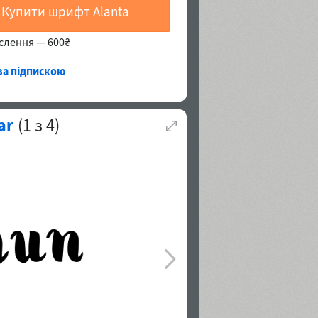
Купити шрифт Alanta
еслення —
600₴
 за підпискою
ar
(
1
з
4
)