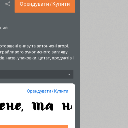
Орендувати / Купити
чний
овщені внизу та витончені вгорі.
 грайливого рукописного вигляду
в, назв, упаковки, цитат, продуктів і
ної та центральної Європи +
1 році.
Орендувати / Купити