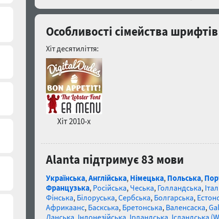
Особливості сімейства шрифтів
Хіт десятиліття:
Хіт 2010-х
Alanta підтримує 83 мови
Українська
,
Англійська
,
Німецька
,
Польська
,
Пор
Французька
,
Російська
,
Чеська
,
Голландська
,
Італ
Фінська
,
Білоруська
,
Сербська
,
Болгарська
,
Естон
Африкаанс
,
Баскська
,
Бретонська
,
Валенсаска
,
Gal
Данська
,
Індонезійська
,
Ірландська
,
Ісландська (W