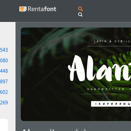
543
080
448
897
602
269