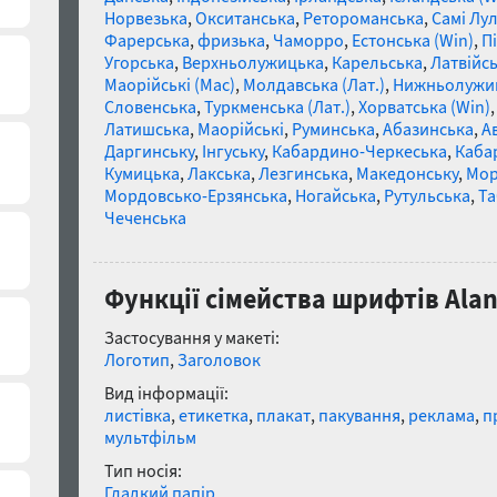
Норвезька
,
Окситанська
,
Ретороманська
,
Самі Лул
Фарерська
,
фризька
,
Чаморро
,
Естонська (Win)
,
П
Угорська
,
Верхньолужицька
,
Карельська
,
Латвійсь
Маорійські (Mac)
,
Молдавська (Лат.)
,
Нижньолужи
Словенська
,
Туркменська (Лат.)
,
Хорватська (Win)
Латишська
,
Маорійські
,
Руминська
,
Абазинська
,
А
Даргинську
,
Інгуську
,
Кабардино-Черкеська
,
Каба
Кумицька
,
Лакська
,
Лезгинська
,
Македонську
,
Мор
Мордовсько-Ерзянська
,
Ногайська
,
Рутульська
,
Та
Чеченська
Функції сімейства шрифтів Alan
Застосування у макеті:
Логотип
,
Заголовок
Вид інформації:
листівка
,
етикетка
,
плакат
,
пакування
,
реклама
,
п
мультфільм
Тип носія:
Гладкий папір