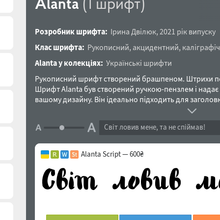
Alanta
(1 шрифт)
Розробник шрифта:
Ірина Двілюк
,
2021 рік випуску
Клас шрифта:
Рукописний
,
акцидентний
,
каліграфі
Alanta у колекціях:
Українські шрифти
Рукописний шрифт створений брашпеном. Штрихи пот
Шрифт Alanta був створений ручкою-пензлем і надає
вашому дизайну. Він ідеально підходить для заголовкі
багато чого іншого. Включена підтримка 27 мов захід
кирилиця. Шрифт розробила Ірина Двілюк у 2017-202
Світ ловив мене, та не спіймав!
Alanta Script — 600₴