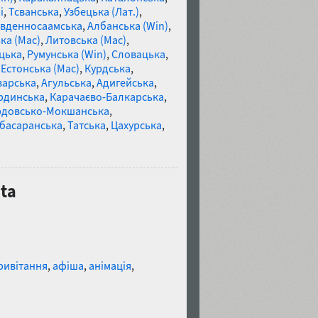
і
,
Тсванська
,
Узбецька (Лат.)
,
івденносаамська
,
Албанська (Win)
,
ка (Mac)
,
Литовська (Mac)
,
цька
,
Румунська (Win)
,
Словацька
,
,
Естонська (Mac)
,
Курдська
,
варська
,
Агульська
,
Адигейська
,
рдинська
,
Карачаєво-Балкарська
,
довсько-Мокшанська
,
басаранська
,
Татська
,
Цахурська
,
ta
ривітання
,
афіша
,
анімація
,