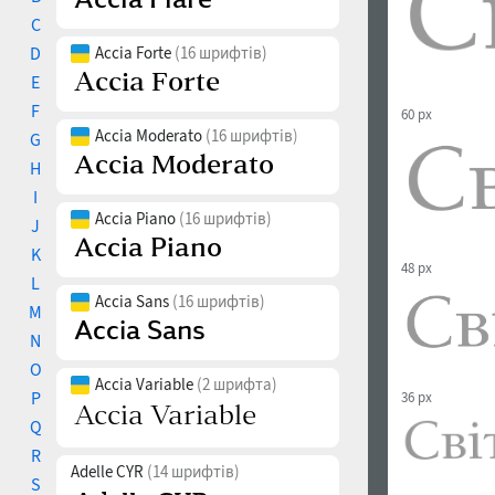
C
D
Accia Forte
(16 шрифтів)
E
F
60 px
Accia Moderato
(16 шрифтів)
G
H
I
Accia Piano
(16 шрифтів)
J
K
48 px
L
Accia Sans
(16 шрифтів)
M
N
O
Accia Variable
(2 шрифта)
P
36 px
Q
R
Adelle CYR
(14 шрифтів)
S