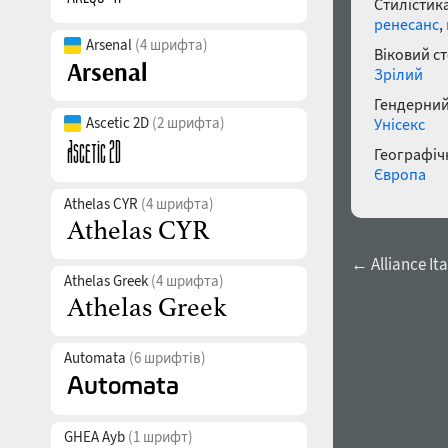
Стилістика
ренесанс
,
Arsenal
(4 шрифта)
Віковий с
Зрілий
Гендерний
Ascetic 2D
(2 шрифта)
Унісекс
Географічн
Європа
Athelas CYR
(4 шрифта)
← Alliance Ita
Athelas Greek
(4 шрифта)
Automata
(6 шрифтів)
GHEA Ayb
(1 шрифт)