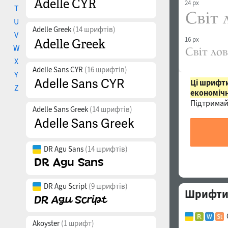
24 px
T
U
Adelle Greek
(14 шрифтів)
V
16 px
W
X
Adelle Sans CYR
(16 шрифтів)
Y
Ці шрифти
Z
економічн
Підтримай
Adelle Sans Greek
(14 шрифтів)
DR Agu Sans
(14 шрифтів)
DR Agu Script
(9 шрифтів)
Шрифти 
Akoyster
(1 шрифт)