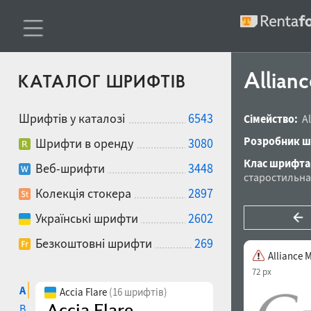
Allian
КАТАЛОГ ШРИФТІВ
Шрифтів у каталозі
6543
Сімейство:
A
Розробник ш
Шрифти в оренду
3080
Клас шрифта
Веб-шрифти
3448
старостильна
Колекція стокера
2897
Українські шрифти
2602
Безкоштовні шрифти
269
Alliance 
72 px
A
Accia Flare
(16 шрифтів)
B