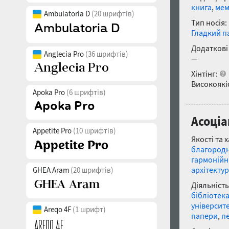
книга
,
мем
Ambulatoria D
(20 шрифтів)
Тип носія:
Гладкий п
Додаткові
Anglecia Pro
(36 шрифтів)
—
Хінтінг:
Високоякіс
Apoka Pro
(6 шрифтів)
Асоціа
Appetite Pro
(10 шрифтів)
Якості та 
благород
гармоній
архітекту
GHEA Aram
(20 шрифтів)
Діяльність
бібліотек
університ
Areqo 4F
(1 шрифт)
папери
,
п