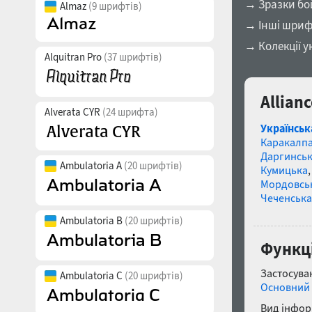
→ Зразки бо
Almaz
(9 шрифтів)
→ Інші шриф
→ Колекції у
Alquitran Pro
(37 шрифтів)
Allian
Alverata CYR
(24 шрифта)
Українськ
Каракалп
Даргинськ
Ambulatoria A
(20 шрифтів)
Кумицька
Мордовсь
Чеченська
Ambulatoria B
(20 шрифтів)
Функці
Застосуван
Ambulatoria C
(20 шрифтів)
Основний 
Вид інфор