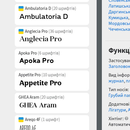
Словенсь
Латишськ
Ambulatoria D
(20 шрифтів)
Даргинськ
Кумицька
Мордовсь
Чеченська
Anglecia Pro
(36 шрифтів)
Функці
Apoka Pro
(6 шрифтів)
Застосуван
Заголово
Appetite Pro
(10 шрифтів)
Вид інфор
журнал
,
п
Тип носія:
Грубий па
GHEA Aram
(20 шрифтів)
Додаткові
Лігатури
,
Хінтінг:
Areqo 4F
(1 шрифт)
Автоматич