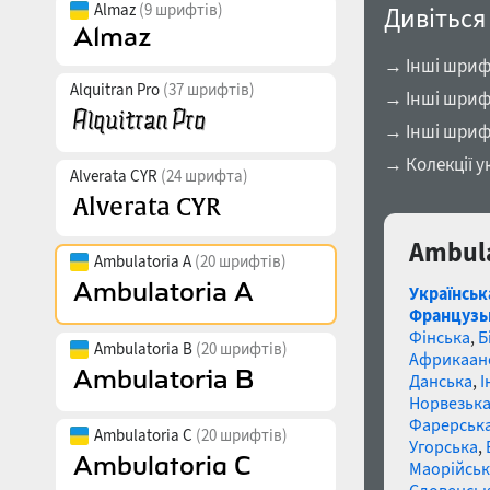
Almaz
(9 шрифтів)
Дивіться
→ Інші шрифт
Alquitran Pro
(37 шрифтів)
→ Інші шрифт
→ Інші шриф
→ Колекції у
Alverata CYR
(24 шрифта)
Ambula
Ambulatoria A
(20 шрифтів)
Українськ
Французь
Фінська
,
Б
Ambulatoria B
(20 шрифтів)
Африкаан
Данська
,
І
Норвезьк
Фарерськ
Ambulatoria C
(20 шрифтів)
Угорська
,
Маорійські