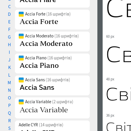
C
D
Accia Forte
(16 шрифтів)
E
F
Accia Moderato
(16 шрифтів)
G
60 px
H
I
Accia Piano
(16 шрифтів)
J
K
L
48 px
Accia Sans
(16 шрифтів)
M
N
O
Accia Variable
(2 шрифта)
P
Q
36 px
R
Adelle CYR
(14 шрифтів)
S