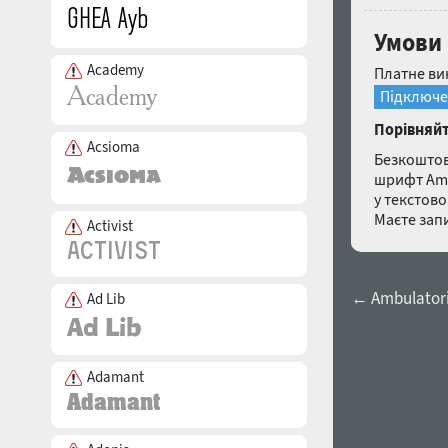
Умови 
Academy
Платне ви
Підключе
Порівняйт
Acsioma
Безкоштов
шрифт Ambu
у текстов
Маєте зап
Activist
← Ambulatoria
Ad Lib
Adamant