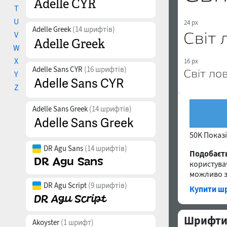
T
U
24 px
Adelle Greek
(14 шрифтів)
V
W
X
16 px
Adelle Sans CYR
(16 шрифтів)
Y
Z
Adelle Sans Greek
(14 шрифтів)
50K Показ
DR Agu Sans
(14 шрифтів)
Подобаєт
користува
можливо з
DR Agu Script
(9 шрифтів)
Купити шр
Шрифти с
Akoyster
(1 шрифт)