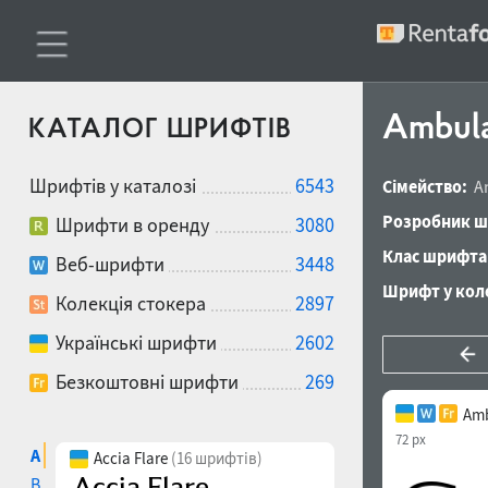
Ambula
КАТАЛОГ ШРИФТІВ
Шрифтів у каталозі
6543
Сімейство:
A
Розробник ш
Шрифти в оренду
3080
Клас шрифта
Веб-шрифти
3448
Шрифт у коле
Колекція стокера
2897
Українські шрифти
2602
Безкоштовні шрифти
269
Amb
72 px
A
Accia Flare
(16 шрифтів)
B