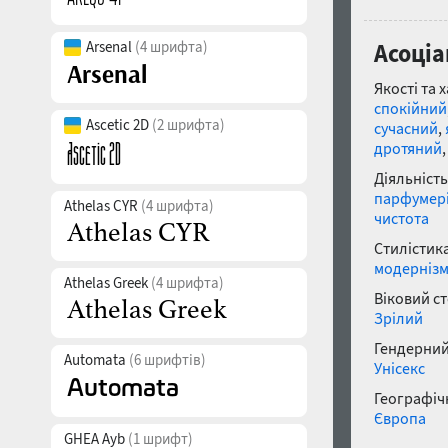
Arsenal
(4 шрифта)
Асоціа
Якості та 
спокійний
Ascetic 2D
(2 шрифта)
сучасний
,
дротяний
Діяльність
парфумер
Athelas CYR
(4 шрифта)
чистота
Стилістика
модерніз
Athelas Greek
(4 шрифта)
Віковий с
Зрілий
Гендерний
Automata
(6 шрифтів)
Унісекс
Географічн
Європа
GHEA Ayb
(1 шрифт)