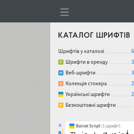
КАТАЛОГ ШРИФТІВ
Шрифтів у каталозі
6
Шрифти в оренду
3
Веб-шрифти
3
Колекція стокера
2
Українські шрифти
2
Безкоштовні шрифти
A
Bairak Script
(1 шрифт)
B