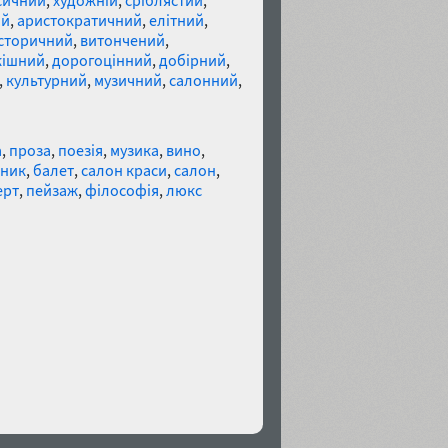
сичний
,
художній
,
сріблястий
,
ий
,
аристократичний
,
елітний
,
історичний
,
витончений
,
кішний
,
дорогоцінний
,
добірний
,
,
культурний
,
музичний
,
салонний
,
а
,
проза
,
поезія
,
музика
,
вино
,
ник
,
балет
,
салон краси
,
салон
,
ерт
,
пейзаж
,
філософія
,
люкс