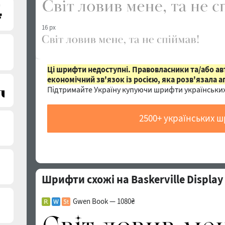
)
16 px
Ці шрифти недоступні. Правовласники та/або а
економічний зв'язок із росією, яка розв'язала а
Підтримайте Україну купуючи шрифти українських
2500+ українських 
Шрифти схожі на Baskerville Display 
Gwen Book — 1080₴