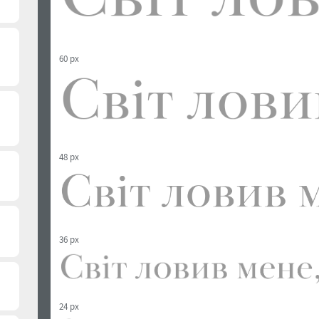
60 px
48 px
36 px
24 px