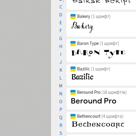
C
D
Bakery
(1 шрифт)
E
F
G
Baron Type
(1 шрифт)
H
I
J
Bazilic
(1 шрифт)
K
L
M
Beround Pro
(16 шрифтів)
N
O
P
Bethencourt
(4 шрифта)
Q
R
S