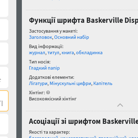
Функції шрифта Baskerville Disp
Застосування у макеті:
Заголовок
,
Основний набір
Вид інформації:
журнал
,
титул
,
книга
,
обкладинка
Тип носія:
Гладкий папір
Додаткові елементи:
Лігатури
,
Мінускульні цифри
,
Капітель
Хінтінг:
Високоякісний хінтінг
Асоціації зі шрифтом Baskerville
Якості та характер: