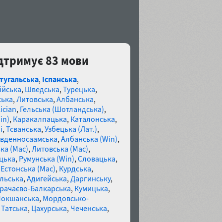
підтримує 83 мови
тугальська
,
Іспанська
,
ійська
,
Шведська
,
Турецька
,
ська
,
Литовська
,
Албанська
,
ician
,
Гельська (Шотландська)
,
in)
,
Каракалпацька
,
Каталонська
,
і
,
Тсванська
,
Узбецька (Лат.)
,
івденносаамська
,
Албанська (Win)
,
ка (Mac)
,
Литовська (Mac)
,
цька
,
Румунська (Win)
,
Словацька
,
,
Естонська (Mac)
,
Курдська
,
льська
,
Адигейська
,
Даргинську
,
рачаєво-Балкарська
,
Кумицька
,
Мокшанська
,
Мордовсько-
,
Татська
,
Цахурська
,
Чеченська
,