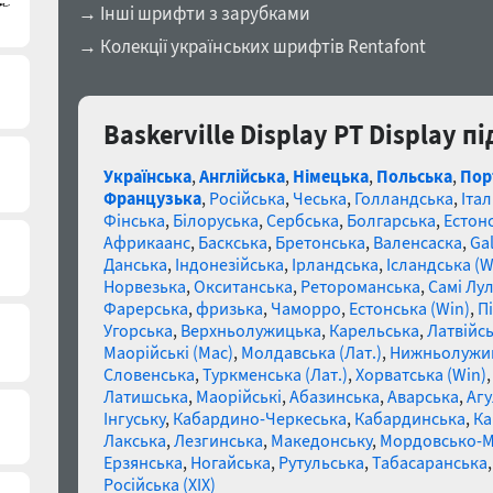
→ Інші шрифти з зарубками
→ Колекції українських шрифтів Rentafont
Baskerville Display PT Display 
Українська
,
Англійська
,
Німецька
,
Польська
,
Пор
Французька
,
Російська
,
Чеська
,
Голландська
,
Італ
Фінська
,
Білоруська
,
Сербська
,
Болгарська
,
Естон
Африкаанс
,
Баскська
,
Бретонська
,
Валенсаска
,
Gal
Данська
,
Індонезійська
,
Ірландська
,
Ісландська (W
Норвезька
,
Окситанська
,
Ретороманська
,
Самі Лул
Фарерська
,
фризька
,
Чаморро
,
Естонська (Win)
,
П
Угорська
,
Верхньолужицька
,
Карельська
,
Латвійсь
Маорійські (Mac)
,
Молдавська (Лат.)
,
Нижньолужи
Словенська
,
Туркменська (Лат.)
,
Хорватська (Win)
Латишська
,
Маорійські
,
Абазинська
,
Аварська
,
Агу
Інгуську
,
Кабардино-Черкеська
,
Кабардинська
,
Ка
Лакська
,
Лезгинська
,
Македонську
,
Мордовсько-
Ерзянська
,
Ногайська
,
Рутульська
,
Табасаранська
Російська (XIX)