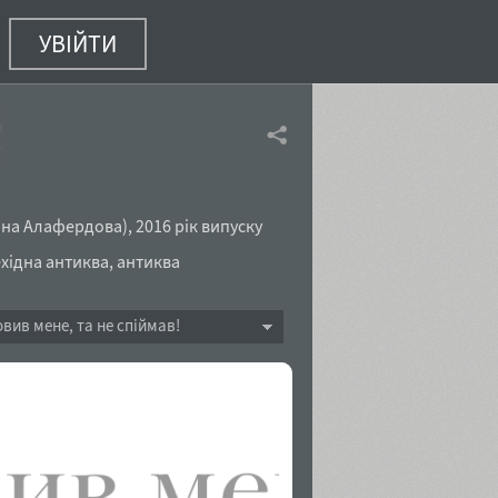
УВІЙТИ
ay
(1 з 6)
на Алафердова
),
2016 рік випуску
хідна антиква
,
антиква
овив мене, та не спіймав!