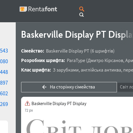
Baskerville Display PT Displ
543
Сімейство:
Baskerville Display PT
(6 шрифтів)
Розробник шрифта:
ParaType
(
Дмитро Кірсанов
,
Ари
080
Клас шрифта:
З зарубками
,
англійська антиква
,
пере
448
897
На сторінку сімейства
Світ л
602
269
Baskerville Display PT Display
72 px