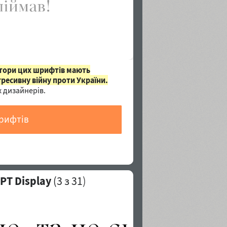
втори цих шрифтів мають
гресивну війну проти України.
 дизайнерів.
шрифтів
PT Display
(
3
з 31)