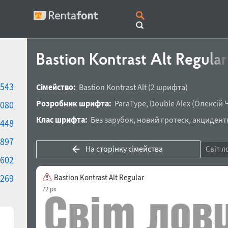
Bastion Kontrast Alt Regula
543
Сімейство:
Bastion Kontrast Alt
(2 шрифта)
Розробник шрифта:
ParaType
,
Double Alex
(
Олексій 
080
Клас шрифта:
Без зарубок
,
новий гротеск
,
акцидент
448
897
На сторінку сімейства
Світ л
602
269
Bastion Kontrast Alt Regular
72 px