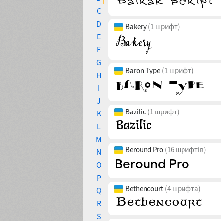
C
D
Bakery
(1 шрифт)
E
F
G
Baron Type
(1 шрифт)
H
I
J
Bazilic
(1 шрифт)
K
L
M
Beround Pro
(16 шрифтів)
N
O
P
Bethencourt
(4 шрифта)
Q
R
S