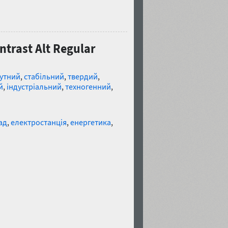
trast Alt Regular
утний
,
стабільний
,
твердий
,
й
,
індустріальний
,
техногенний
,
ад
,
електростанція
,
енергетика
,