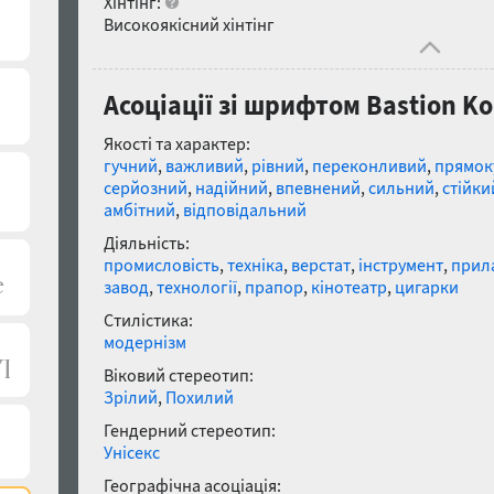
Хінтінг:
Високоякісний хінтінг
Асоціації зі шрифтом Bastion Kon
Якості та характер:
гучний
,
важливий
,
рівний
,
переконливий
,
прямок
серйозний
,
надійний
,
впевнений
,
сильний
,
стійки
амбітний
,
відповідальний
Діяльність:
промисловість
,
техніка
,
верстат
,
інструмент
,
прил
завод
,
технології
,
прапор
,
кінотеатр
,
цигарки
Стилістика:
модернізм
Віковий стереотип:
Зрілий
,
Похилий
Гендерний стереотип:
Унісекс
Географічна асоціація: