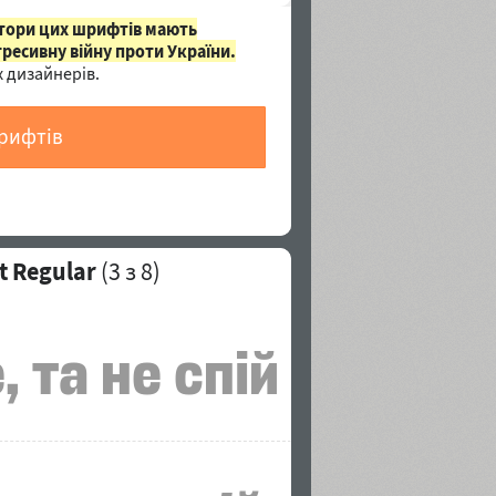
втори цих шрифтів мають
гресивну війну проти України.
 дизайнерів.
шрифтів
t Regular
(
3
з 8)