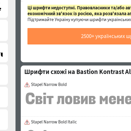
)
Ці шрифти недоступні. Правовласники та/або а
економічний зв'язок із росією, яка розв'язала а
Підтримайте Україну купуючи шрифти українських
2500+ українських 
Шрифти схожі на Bastion Kontrast Al
Stapel Narrow Bold
Stapel Narrow Bold Italic