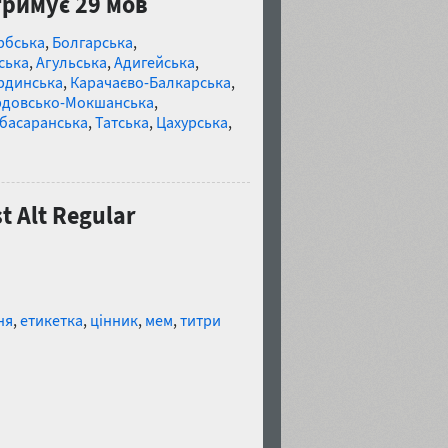
дтримує 29 мов
рбська
,
Болгарська
,
ська
,
Агульська
,
Адигейська
,
рдинська
,
Карачаєво-Балкарська
,
довсько-Мокшанська
,
басаранська
,
Татська
,
Цахурська
,
 Alt Regular
ня
,
етикетка
,
цінник
,
мем
,
титри