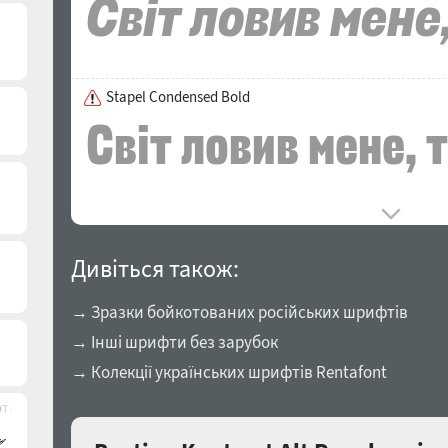
Stapel Condensed Bold
Дивіться також:
→ Зразки бойкотованих російських шрифтів
→ Інші шрифти без зарубок
→ Колекції українських шрифтів Rentafont
та)