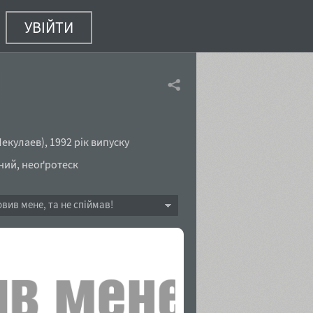
УВІЙТИ
r
(1 з 2)
Чекулаев
),
1992 рік випуску
ний
,
неоґротеск
овив мене, та не спіймав!