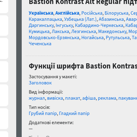
Bastion Kontrast Alt Regular пі
Українська
,
Англійська
,
Російська
,
Білоруська
,
Се
Каракалпацька
,
Узбецька (Лат.)
,
Абазинська
,
Авар
Даргинську
,
Інгуську
,
Кабардино-Черкеська
,
Каба
Кумицька
,
Лакська
,
Лезгинська
,
Македонську
,
Мор
Мордовсько-Ерзянська
,
Ногайська
,
Рутульська
,
Та
Чеченська
Функції шрифта Bastion Kontrast
Застосування у макеті:
Заголовок
Вид інформації:
журнал
,
вивіска
,
плакат
,
афіша
,
реклама
,
пакуван
Тип носія:
Грубий папір
,
Гладкий папір
Додаткові елементи:
—