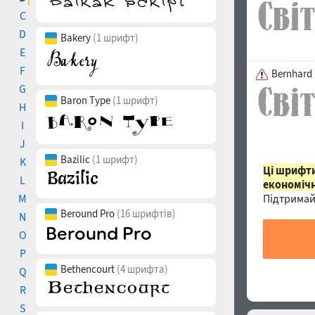
C
D
Bakery
(1 шрифт)
E
F
Bernhard
G
Baron Type
(1 шрифт)
H
I
J
Bazilic
(1 шрифт)
K
Ці шрифти
L
економічн
M
Підтримай
Beround Pro
(16 шрифтів)
N
O
P
Bethencourt
(4 шрифта)
Q
R
S