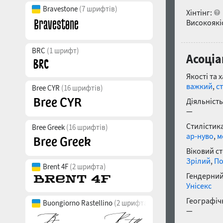
Bravestone
(7 шрифтів)
Хінтінг:
Високоякіс
BRC
(1 шрифт)
Асоціа
Якості та 
важкий
,
с
Bree CYR
(16 шрифтів)
Діяльність
—
Стилістика
Bree Greek
(16 шрифтів)
ар-нуво
,
м
Віковий с
Зрілий
,
По
Brent 4F
(2 шрифта)
Гендерний
Унісекс
Географічн
Buongiorno Rastellino
(2 шрифта)
—