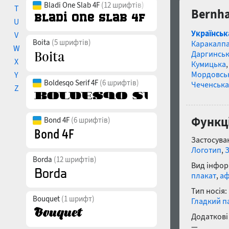
Bladi One Slab 4F
(12 шрифтів)
T
Bernha
U
Українськ
V
Boita
(5 шрифтів)
Каракалп
W
Даргинськ
X
Кумицька
Мордовсь
Y
Boldesqo Serif 4F
(6 шрифтів)
Чеченська
Z
Функці
Bond 4F
(6 шрифтів)
Застосуван
Логотип
,
Borda
(12 шрифтів)
Вид інфор
плакат
,
аф
Тип носія:
Bouquet
(1 шрифт)
Гладкий п
Додаткові
—