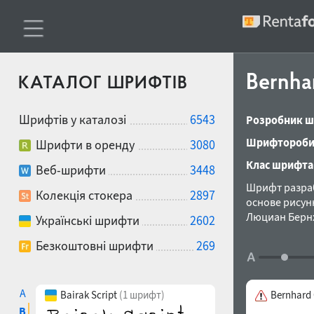
Bernha
КАТАЛОГ ШРИФТІВ
Шрифтів у каталозі
6543
Розробник ш
Шрифтороби
Шрифти в оренду
3080
Клас шрифта
Веб-шрифти
3448
Шрифт разраб
Колекція стокера
2897
основе рисун
Люциан Бернх
Українські шрифти
2602
Безкоштовні шрифти
269
A
Bairak Script
(1 шрифт)
Bernhard
B