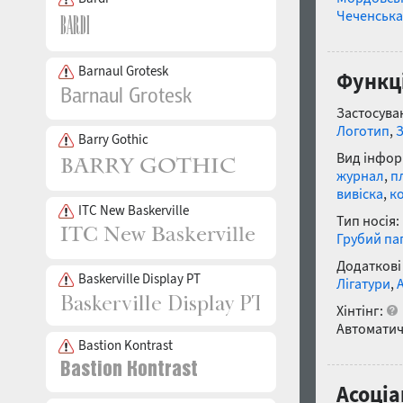
Чеченська
Barnaul Grotesk
Функц
Застосуван
Логотип
,
Barry Gothic
Вид інфор
журнал
,
п
вивіска
,
к
ITC New Baskerville
Тип носія:
Грубий па
Додаткові
Baskerville Display PT
Лігатури
,
Хінтінг:
Автоматич
Bastion Kontrast
Асоціа