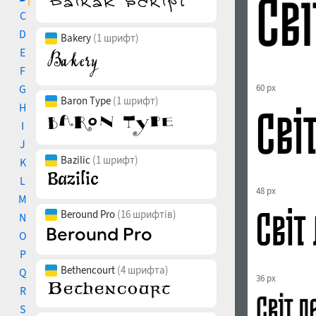
C
D
Bakery
(1 шрифт)
E
F
G
60 px
Baron Type
(1 шрифт)
H
I
J
Bazilic
(1 шрифт)
K
L
48 px
M
Beround Pro
(16 шрифтів)
N
O
P
Bethencourt
(4 шрифта)
Q
36 px
R
S