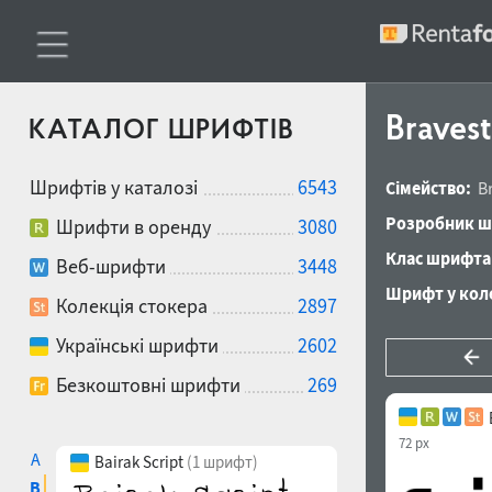
Braves
КАТАЛОГ ШРИФТІВ
Шрифтів у каталозі
6543
Сімейство:
B
Розробник ш
Шрифти в оренду
3080
Клас шрифта
Веб-шрифти
3448
Шрифт у коле
Колекція стокера
2897
Українські шрифти
2602
Безкоштовні шрифти
269
72 px
A
Bairak Script
(1 шрифт)
B