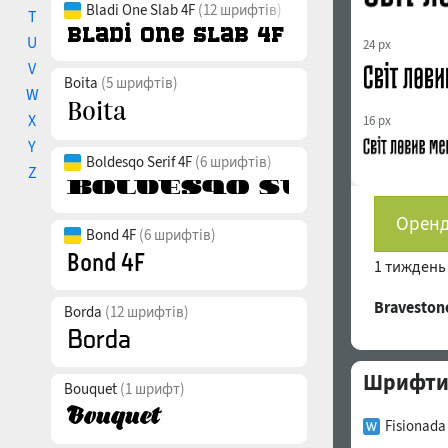
Bladi One Slab 4F
(12 шрифтів)
T
U
24 px
V
Boita
(5 шрифтів)
W
X
16 px
Y
Boldesqo Serif 4F
(6 шрифтів)
Z
Оренд
Bond 4F
(6 шрифтів)
1 тижден
Bravesto
Borda
(12 шрифтів)
Шрифти 
Bouquet
(1 шрифт)
Fisionada 