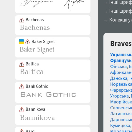
→ Інші шрифт
→ Інші шриф
→ Колекції у
Bachenas
Baker Signet
Braves
Українськ
Французь
Baltica
Фінська
,
Б
Африкаан
Данська
,
І
Норвезьк
Bank Gothic
Фарерськ
Угорська
,
Маорійські
Словенсь
Bannikova
Латишськ
Даргинськ
Кумицька
Мордовсь
Bardi