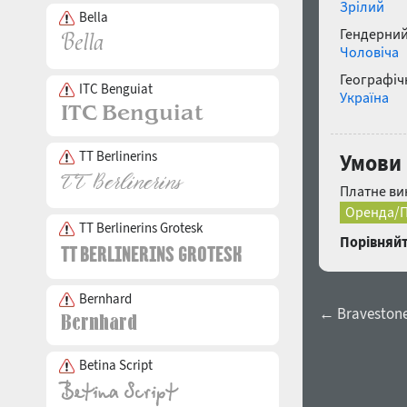
Зрілий
Bella
Гендерний
Чоловіча
Географічн
ITC Benguiat
Україна
TT Berlinerins
Умови
Платне ви
Оренда/П
TT Berlinerins Grotesk
Порівняйт
Bernhard
← Bravestone
Betina Script