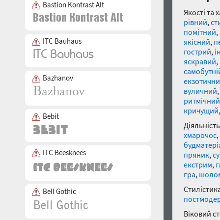
Bastion Kontrast Alt
Якості та 
рівний
,
ст
помітний
,
ITC Bauhaus
якісний
,
п
гострий
,
і
яскравий
,
самобутні
Bazhanov
екзотичн
вуличний
ритмічний
кричущий
Bebit
Діяльність
хмарочос
,
будматері
ITC Beesknees
пряник
,
су
екстрим
,
г
гра
,
шоло
Стилістика
Bell Gothic
постмоде
Віковий с