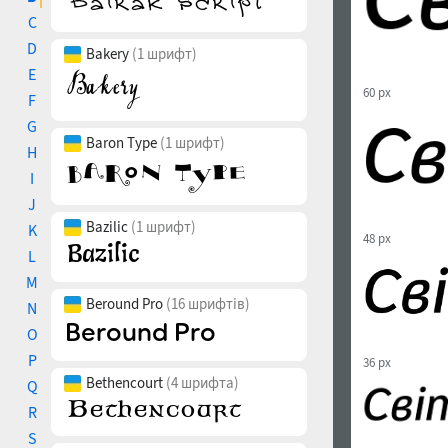
C
D
Bakery
(1 шрифт)
E
60 px
F
G
Baron Type
(1 шрифт)
H
I
J
Bazilic
(1 шрифт)
K
48 px
L
M
Beround Pro
(16 шрифтів)
N
O
P
36 px
Bethencourt
(4 шрифта)
Q
R
S