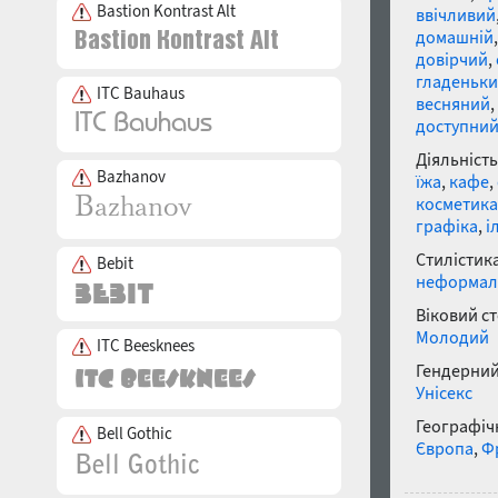
Bastion Kontrast Alt
ввічливий
домашній
довірчий
,
гладеньк
ITC Bauhaus
весняний
,
доступни
Діяльність
Bazhanov
їжа
,
кафе
,
косметика
графіка
,
і
Стилістика
Bebit
неформал
Віковий с
Молодий
ITC Beesknees
Гендерний
Унісекс
Географічн
Bell Gothic
Європа
,
Ф