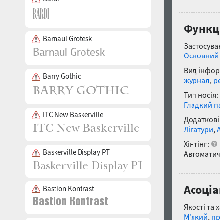
Функці
Barnaul Grotesk
Застосуван
Основний 
Вид інфор
Barry Gothic
журнал
,
р
Тип носія:
Гладкий п
ITC New Baskerville
Додаткові
Лігатури
,
Хінтінг:
Baskerville Display PT
Автоматич
Асоціа
Bastion Kontrast
Якості та 
М'який
,
пр