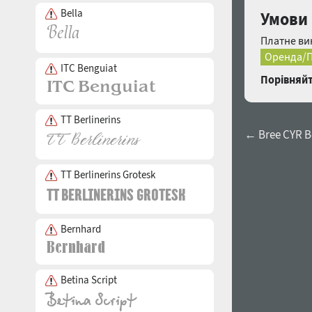
Bella
Умови 
Платне ви
Оренда/П
ITC Benguiat
Порівняйт
TT Berlinerins
← Bree CYR 
TT Berlinerins Grotesk
Bernhard
Betina Script