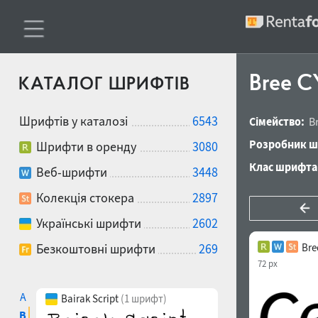
Bree C
КАТАЛОГ ШРИФТІВ
Шрифтів у каталозі
6543
Сімейство:
B
Розробник ш
Шрифти в оренду
3080
Клас шрифта
Веб-шрифти
3448
Колекція стокера
2897
Українські шрифти
2602
Безкоштовні шрифти
269
Bre
72 px
A
Bairak Script
(1 шрифт)
B