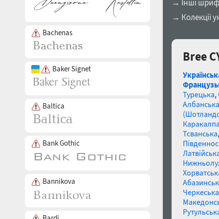
→ Інші шриф
→ Колекції у
Bachenas
Bree C
Baker Signet
Українськ
Французь
Турецька
,
Албанськ
Baltica
(Шотландс
Каракалп
Тсванська
Bank Gothic
Південнос
Латвійська
Нижньолу
Хорватськ
Bannikova
Абазинськ
Черкеська
Македонс
Рутульськ
Bardi