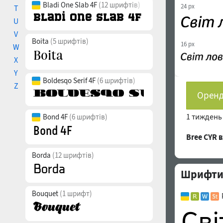
Bladi One Slab 4F
(12 шрифтів)
24 px
T
U
V
Boita
(5 шрифтів)
16 px
W
X
Y
Boldesqo Serif 4F
(6 шрифтів)
Z
Оренд
1 тижден
Bond 4F
(6 шрифтів)
Bree CYR
Borda
(12 шрифтів)
Шрифти 
Bouquet
(1 шрифт)