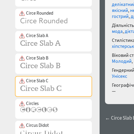
делікатни
якісний
,
н
Circe Rounded
гострий
,
д
Діяльність
мода
,
дієт
Circe Slab A
Стилістика
хіпстерсь
Віковий с
Circe Slab B
Молодий
,
Гендерний
Унісекс
Circe Slab C
Географічн
—
Circles
← Circe Slab
Circus Didot