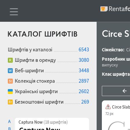
Circe 
КАТАЛОГ ШРИФТІВ
Шрифтів у каталозі
6543
Сімейство:
C
Розробник ш
Шрифти в оренду
3080
випуску
Веб-шрифти
3448
Клас шрифта
Колекція стокера
2897
Українські шрифти
2602
Безкоштовні шрифти
269
Circe Sla
72 px
A
Captura Now
(18 шрифтів)
B