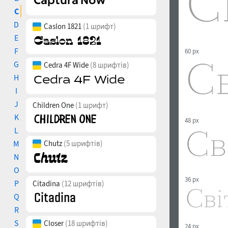
C
D
Caslon 1821
(1 шрифт)
E
F
60 px
G
Cedra 4F Wide
(8 шрифтів)
H
I
J
Children One
(1 шрифт)
K
48 px
L
M
Chutz
(5 шрифтів)
N
O
36 px
P
Citadina
(12 шрифтів)
Q
R
S
Closer
(18 шрифтів)
24 px