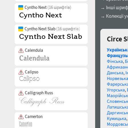
→ Інші шриф
Cyntho Next
(16 шрифтів)
→ Колекції у
Cyntho Next Slab
(16 шрифтів)
Circe 
Українськ
Calendula
Французь
Фінська
,
Б
Африкаан
Calipso
Данська
,
І
Норвезьк
Фарерськ
Угорська
,
Calligraph Russ
Маорійські
Словенсь
Латишськ
Даргинськ
Camerton
Кумицька
Мордовсь