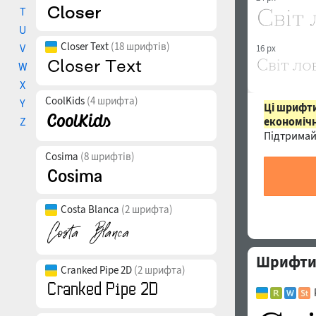
T
U
Closer Text
(18 шрифтів)
V
16 px
W
X
CoolKids
(4 шрифта)
Y
Ці шрифти
економічн
Z
Підтримай
Cosima
(8 шрифтів)
Costa Blanca
(2 шрифта)
Шрифти с
Cranked Pipe 2D
(2 шрифта)