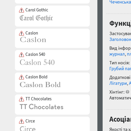
Чеченська
Carol Gothic
Функці
Caslon
Застосуван
Заголово
Вид інфор
журнал
,
п
Caslon 540
Тип носія:
Грубий па
Caslon Bold
Додаткові
Лігатури
,
Хінтінг:
Автоматич
TT Chocolates
Асоціа
Circe
Якості та 