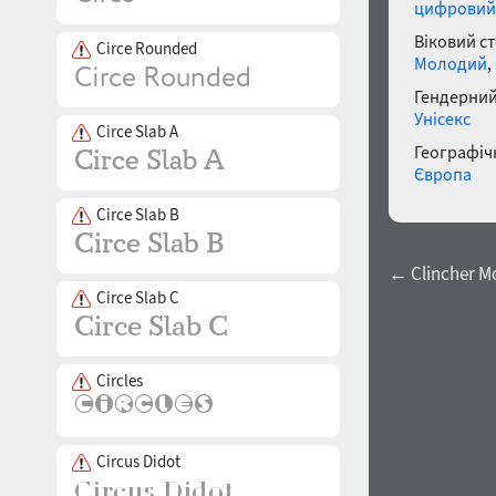
цифровий
Віковий с
Circe Rounded
Молодий
,
Гендерний
Унісекс
Circe Slab A
Географічн
Європа
Circe Slab B
← Clincher Mo
Circe Slab C
Circles
Circus Didot