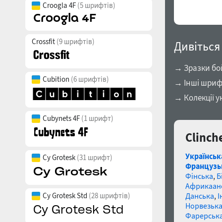
Croogla 4F
(5 шрифтів)
Crossfit
(9 шрифтів)
Дивіться
→ Зразки бо
Cubition
(6 шрифтів)
→ Інші шриф
→ Колекції у
Cubynets 4F
(1 шрифт)
Clinch
Українськ
Cy Grotesk
(31 шрифт)
Французь
Фінська
,
Б
Африкаан
Данська
,
І
Cy Grotesk Std
(28 шрифтів)
Норвезьк
Фарерськ