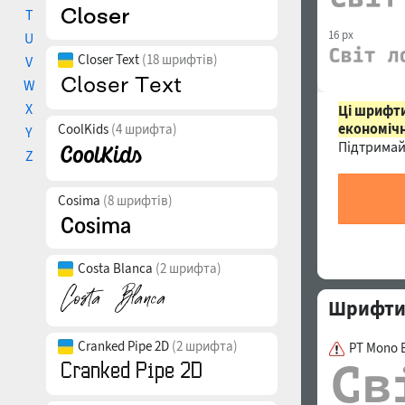
T
16 px
U
Closer Text
(18 шрифтів)
V
W
X
Ці шрифти
економічн
CoolKids
(4 шрифта)
Y
Підтримай
Z
Cosima
(8 шрифтів)
Costa Blanca
(2 шрифта)
Шрифти 
Cranked Pipe 2D
(2 шрифта)
PT Mono 