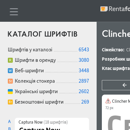
Clinch
КАТАЛОГ ШРИФТІВ
Шрифтів у каталозі
6543
Сімейство:
C
Розробник ш
Шрифти в оренду
3080
Клас шрифта
Веб-шрифти
3448
Колекція стокера
2897
Українські шрифти
2602
Безкоштовні шрифти
269
Clincher 
72 px
A
Captura Now
(18 шрифтів)
B