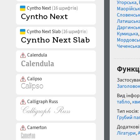
Угорська
,
Cyntho Next
(16 шрифтів)
Маорійські
Словенсь
Латишськ
Даргинськ
Cyntho Next Slab
(16 шрифтів)
Кумицька
Мордовсь
Чеченська
Calendula
Функці
Calipso
Застосуван
Заголово
Вид інфор
табло
,
кви
Calligraph Russ
Тип носія:
Грубий па
Додаткові
Camerton
Лігатури
,