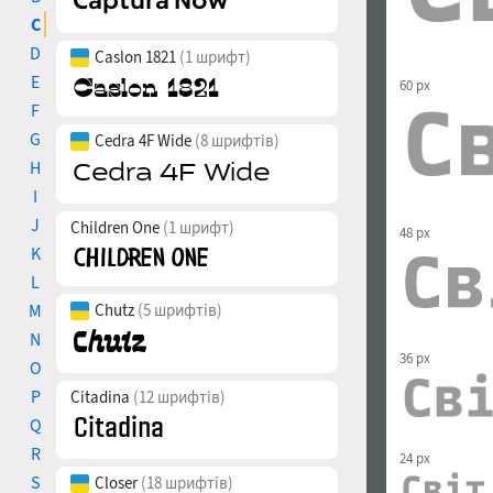
C
D
Caslon 1821
(1 шрифт)
E
60 px
F
G
Cedra 4F Wide
(8 шрифтів)
H
I
J
Children One
(1 шрифт)
48 px
K
L
M
Chutz
(5 шрифтів)
N
36 px
O
P
Citadina
(12 шрифтів)
Q
R
24 px
S
Closer
(18 шрифтів)