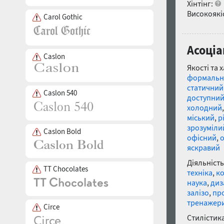
Хінтінг:
Високоякіс
Carol Gothic
Асоціа
Caslon
Якості та 
формальн
статичний
Caslon 540
доступни
холодний
міський
,
р
зрозуміли
Caslon Bold
офісний
,
яскравий
Діяльність
TT Chocolates
техніка
,
к
наука
,
диз
залізо
,
пр
тренажер
Circe
Стилістика