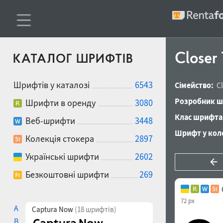
Closer
КАТАЛОГ ШРИФТІВ
Шрифтів у каталозі
6543
Сімейство:
C
Розробник ш
Шрифти в оренду
3080
Клас шрифта
Веб-шрифти
3448
Шрифт у коле
Колекція стокера
2897
Українські шрифти
2602
Безкоштовні шрифти
269
72 px
A
Captura Now
(18 шрифтів)
B