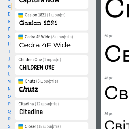
C
D
Caslon 1821
(1 шрифт)
E
F
G
60 px
Cedra 4F Wide
(8 шрифтів)
H
I
J
Children One
(1 шрифт)
K
L
48 px
M
Chutz
(5 шрифтів)
N
O
P
Citadina
(12 шрифтів)
Q
36 px
R
S
Closer
(18 шрифтів)