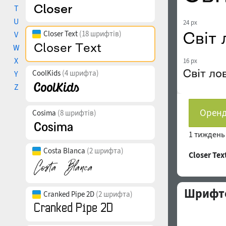
T
U
24 px
Closer Text
(18 шрифтів)
V
W
X
16 px
CoolKids
(4 шрифта)
Y
Z
Оренд
Cosima
(8 шрифтів)
1 тижден
Costa Blanca
(2 шрифта)
Closer Te
Шрифто
Cranked Pipe 2D
(2 шрифта)