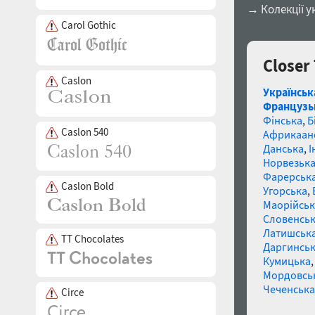
→ Колекції у
Carol Gothic
Closer
Caslon
Українськ
Французь
Фінська
,
Б
Caslon 540
Африкаан
Данська
,
І
Норвезьк
Фарерськ
Caslon Bold
Угорська
,
Маорійські
Словенсь
Латишськ
TT Chocolates
Даргинськ
Кумицька
Мордовсь
Чеченська
Circe