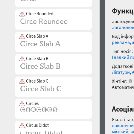
Функці
Circe Rounded
Застосуван
Заголово
Circe Slab A
Вид інфор
реклама
,
Тип носія:
Гладкий п
Circe Slab B
Додаткові
Лігатури
,
Circe Slab C
Хінтінг:
Автоматич
Circles
Асоціа
Якості та 
Circus Didot
лаконічни
міський
,
я