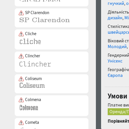
гнучкий
,
о
Діяльність
SP Clarendon
дизайн
,
Мі
Стилістика
швейцарсь
Cliche
Віковий с
Молодий
,
Гендерний
Clincher
Унісекс
Географічн
Європа
Coliseum
Умови 
Colmena
Платне ви
Оренда/П
Порівняйт
Cometa