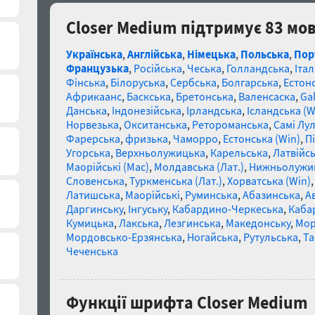
Closer Medium підтримує 83 мо
Українська
,
Англійська
,
Німецька
,
Польська
,
Пор
Французька
,
Російська
,
Чеська
,
Голландська
,
Італ
Фінська
,
Білоруська
,
Сербська
,
Болгарська
,
Естон
Африкаанс
,
Баскська
,
Бретонська
,
Валенсаска
,
Gal
Данська
,
Індонезійська
,
Ірландська
,
Ісландська (W
Норвезька
,
Окситанська
,
Ретороманська
,
Самі Лул
Фарерська
,
фризька
,
Чаморро
,
Естонська (Win)
,
П
Угорська
,
Верхньолужицька
,
Карельська
,
Латвійсь
Маорійські (Mac)
,
Молдавська (Лат.)
,
Нижньолужи
Словенська
,
Туркменська (Лат.)
,
Хорватська (Win)
Латишська
,
Маорійські
,
Руминська
,
Абазинська
,
А
Даргинську
,
Інгуську
,
Кабардино-Черкеська
,
Каба
Кумицька
,
Лакська
,
Лезгинська
,
Македонську
,
Мор
Мордовсько-Ерзянська
,
Ногайська
,
Рутульська
,
Та
Чеченська
Функції шрифта Closer Medium