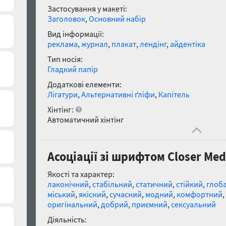
Застосування у макеті:
Заголовок
,
Основний набір
Вид інформації:
реклама
,
журнал
,
плакат
,
лендінг
,
айдентіка
Тип носія:
Гладкий папір
Додаткові елементи:
Лігатури
,
Альтернативні ґліфи
,
Капітель
Хінтінг:
Автоматичний хінтінг
Асоціації зі шрифтом Closer Me
Якості та характер:
лаконічний
,
стабільний
,
статичний
,
стійкий
,
глоб
міський
,
якісний
,
сучасний
,
модний
,
комфортний
,
оригінальний
,
добрий
,
приємний
,
сексуальний
Діяльність: