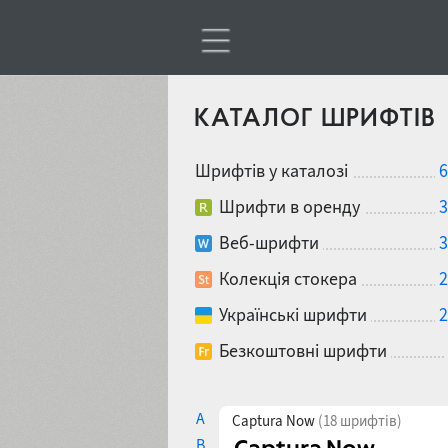
КАТАЛОГ ШРИФТІВ
Шрифтів у каталозі
6
Шрифти в оренду
3
Веб-шрифти
3
Колекція стокера
2
Українські шрифти
2
Безкоштовні шрифти
A
Captura Now
(18 шрифтів)
B