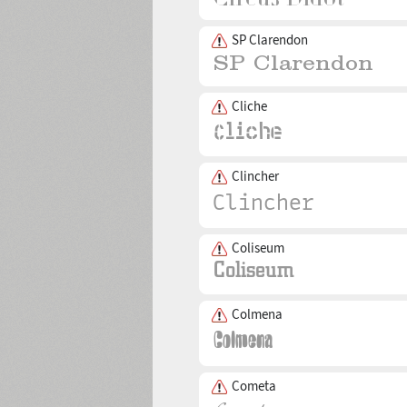
SP Clarendon
Cliche
Clincher
Coliseum
Colmena
Cometa