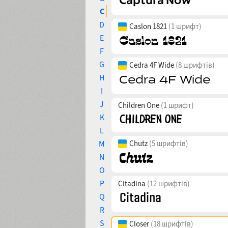
C
D
Caslon 1821
(1 шрифт)
E
F
G
Cedra 4F Wide
(8 шрифтів)
H
I
J
Children One
(1 шрифт)
K
L
M
Chutz
(5 шрифтів)
N
O
P
Citadina
(12 шрифтів)
Q
R
S
Closer
(18 шрифтів)