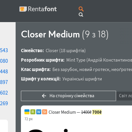
Closer Medium
(9 з 18)
543
Сімейство:
Closer
(18 шрифтів)
Розробник шрифта:
Mint Type
(
Андрій Константино
080
Клас шрифта:
Без зарубок
,
новий гротеск
,
неоґроте
448
Шрифт у колекції:
Українські шрифти
897
602
На сторінку сімейства
Світ л
269
Closer Medium —
1400₴
700₴
72 px