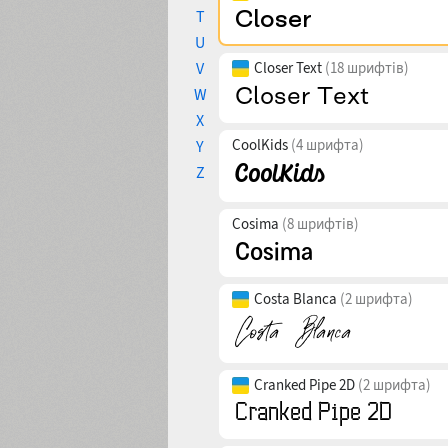
T
U
V
Closer Text
(18 шрифтів)
W
X
CoolKids
(4 шрифта)
Y
Z
Cosima
(8 шрифтів)
Costa Blanca
(2 шрифта)
Cranked Pipe 2D
(2 шрифта)