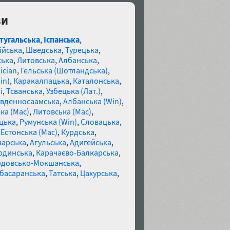
ви
тугальська
,
Іспанська
,
ійська
,
Шведська
,
Турецька
,
ська
,
Литовська
,
Албанська
,
ician
,
Гельська (Шотландська)
,
in)
,
Каракалпацька
,
Каталонська
,
і
,
Тсванська
,
Узбецька (Лат.)
,
івденносаамська
,
Албанська (Win)
,
ка (Mac)
,
Литовська (Mac)
,
цька
,
Румунська (Win)
,
Словацька
,
,
Естонська (Mac)
,
Курдська
,
варська
,
Агульська
,
Адигейська
,
рдинська
,
Карачаєво-Балкарська
,
довсько-Мокшанська
,
басаранська
,
Татська
,
Цахурська
,