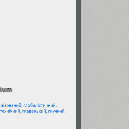
dium
алізований
,
глобалістичний
,
технічний
,
гладенький
,
гнучкий
,