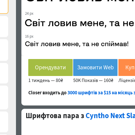
24 px
16 px
Орендувати
Замовити Web
Куп
1 тиждень —
80₴
50K Показів —
160₴
Ліцензі
Closer входить до
3000 шрифтів за $15 на місяць
Шрифтова пара з
Cyntho Next Sl