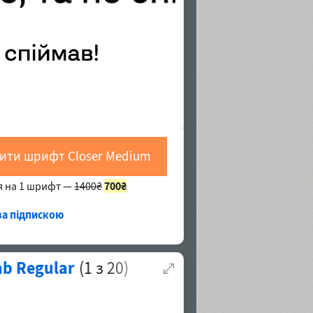
ити шрифт Closer Medium
я на 1 шрифт —
1400₴
700₴
 за підпискою
ab Regular
(
1
з
20
)