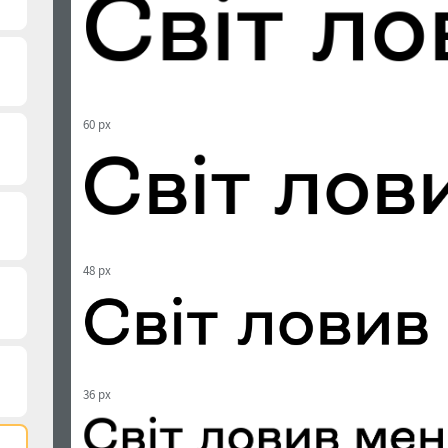
60 px
48 px
36 px