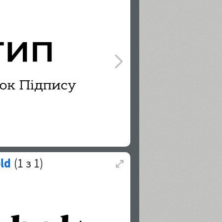
ld
(
1
з
1
)