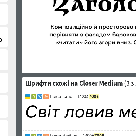
)
Шрифти схожі на Closer Medium
(
3
з 
Inerta Italic —
1400₴
700₴
Inerta Medium —
1400₴
700₴