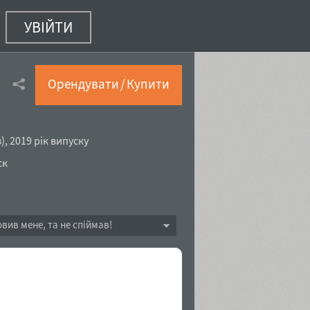
УВІЙТИ
Орендувати / Купити
в
),
2019 рік випуску
ск
овив мене, та не спіймав!