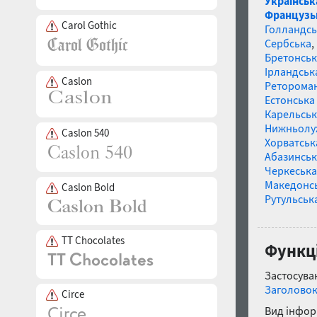
Українськ
Французь
Carol Gothic
Голландсь
Сербська
,
Бретонськ
Ірландськ
Caslon
Реторома
Естонська 
Карельськ
Нижньолу
Caslon 540
Хорватськ
Абазинськ
Черкеська
Македонс
Caslon Bold
Рутульськ
TT Chocolates
Функці
Застосуван
Заголово
Circe
Вид інфор