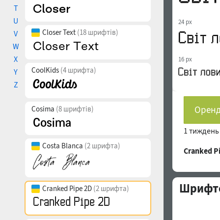
T
U
24 px
Closer Text
(18 шрифтів)
V
W
X
16 px
CoolKids
(4 шрифта)
Y
Z
Оренд
Cosima
(8 шрифтів)
1 тижден
Costa Blanca
(2 шрифта)
Cranked 
Шрифто
Cranked Pipe 2D
(2 шрифта)