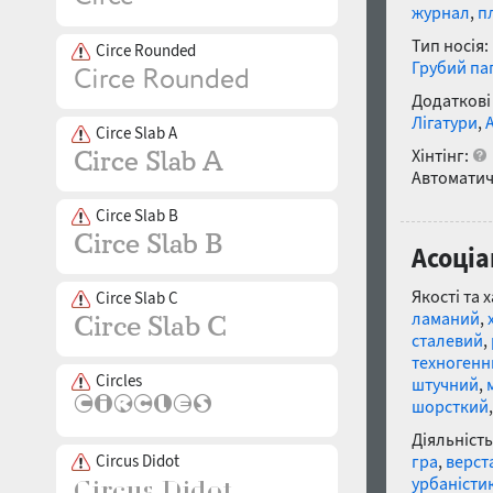
журнал
,
п
Тип носія:
Circe Rounded
Грубий па
Додаткові
Лігатури
,
Circe Slab A
Хінтінг:
Автоматич
Circe Slab B
Асоціа
Якості та 
Circe Slab C
ламаний
,
сталевий
,
техногенн
Circles
штучний
,
шорсткий
Діяльність
Circus Didot
гра
,
верст
урбаністи