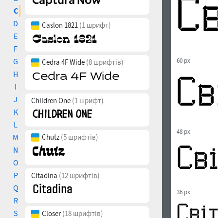
C
D
Caslon 1821
(1 шрифт)
E
F
G
60 px
Cedra 4F Wide
(8 шрифтів)
H
I
J
Children One
(1 шрифт)
K
L
48 px
M
Chutz
(5 шрифтів)
N
O
P
Citadina
(12 шрифтів)
Q
36 px
R
S
Closer
(18 шрифтів)