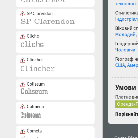
технології
Стилістика
SP Clarendon
Індастріал
Віковий с
Молодий
,
Cliche
Гендерний
Чоловіча
Географічн
Clincher
США
,
Амер
Coliseum
Умови 
Платне ви
Оренда/П
Colmena
Порівняйт
Cometa