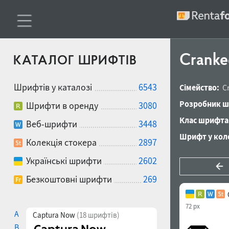
Cranke
КАТАЛОГ ШРИФТІВ
Шрифтів у каталозі
6543
Сімейство:
C
Розробник ш
Шрифти в оренду
3080
Клас шрифта
Веб-шрифти
3448
Шрифт у коле
Колекція стокера
2897
Українські шрифти
2602
Безкоштовні шрифти
269
72 px
A
Captura Now
(18 шрифтів)
B