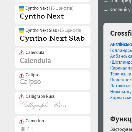
→ Інші шриф
Cyntho Next
(16 шрифтів)
→ Колекції у
Cyntho Next Slab
(16 шрифтів)
Crossf
Англійськ
Голландсь
Calendula
Албанськ
(Шотландс
Каракалп
Тсванська
Calipso
Південнос
Латвійська
Нижньолу
Calligraph Russ
Хорватськ
Функці
Camerton
Застосуван