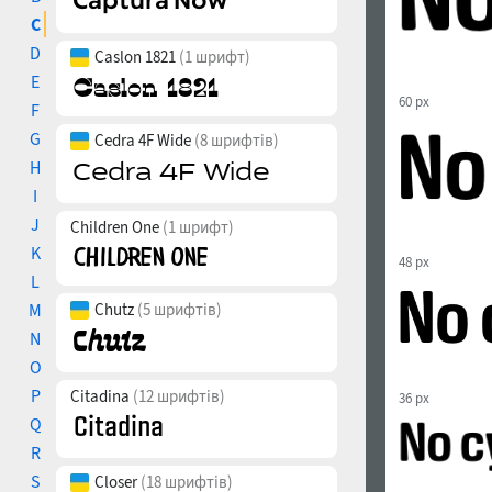
C
D
Caslon 1821
(1 шрифт)
E
60 px
F
G
Cedra 4F Wide
(8 шрифтів)
H
I
J
Children One
(1 шрифт)
K
48 px
L
M
Chutz
(5 шрифтів)
N
O
P
Citadina
(12 шрифтів)
36 px
Q
R
S
Closer
(18 шрифтів)