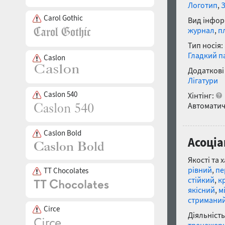
Логотип
,
Carol Gothic
Вид інфор
журнал
,
п
Тип носія:
Гладкий п
Caslon
Додаткові
Лігатури
Caslon 540
Хінтінг:
Автоматич
Caslon Bold
Асоціа
Якості та 
рівний
,
пе
TT Chocolates
стійкий
,
к
якісний
,
м
стримани
Circe
Діяльність