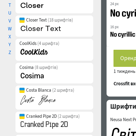
24 px
T
U
Closer Text
(18 шрифтів)
V
16 px
W
X
CoolKids
(4 шрифта)
Y
Z
Оренд
Cosima
(8 шрифтів)
1 тижден
Crossfit 
Costa Blanca
(2 шрифта)
Шрифти с
Cranked Pipe 2D
(2 шрифта)
Neusa Next P