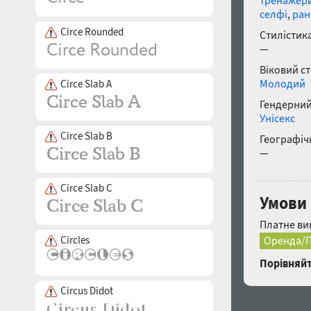
тренажер
селфі
,
ран
Circe Rounded
Стилістика
—
Віковий с
Молодий
Circe Slab A
Гендерний
Унісекс
Circe Slab B
Географічн
—
Circe Slab C
Умови 
Платне ви
Circles
Оренда/П
Порівняйт
Circus Didot