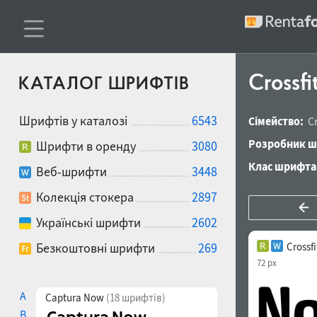
Crossf
КАТАЛОГ ШРИФТІВ
Шрифтів у каталозі
6543
Сімейство:
C
Розробник ш
Шрифти в оренду
3080
Клас шрифта
Веб-шрифти
3448
Колекція стокера
2897
Українські шрифти
2602
Безкоштовні шрифти
269
Crossf
72 px
A
Captura Now
(18 шрифтів)
B