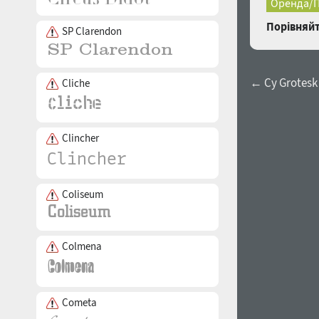
Оренда/П
Порівняйт
SP Clarendon
← Cy Grotesk 
Cliche
Clincher
Coliseum
Colmena
Cometa