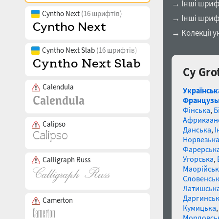
→ Інші шриф
Cyntho Next
(16 шрифтів)
→ Інші шриф
→ Колекції у
Cyntho Next Slab
(16 шрифтів)
Cy Gro
Calendula
Українськ
Французь
Фінська
,
Б
Африкаан
Calipso
Данська
,
І
Норвезьк
Фарерськ
Угорська
,
Calligraph Russ
Маорійські
Словенсь
Латишськ
Даргинськ
Camerton
Кумицька
Мордовсь