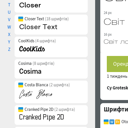
T
U
24 px
Closer Text
(18 шрифтів)
V
W
X
16 px
CoolKids
(4 шрифта)
Y
Z
Оренд
Cosima
(8 шрифтів)
1 тижден
Costa Blanca
(2 шрифта)
Cy Grotes
Шрифти с
Cranked Pipe 2D
(2 шрифта)
Oto