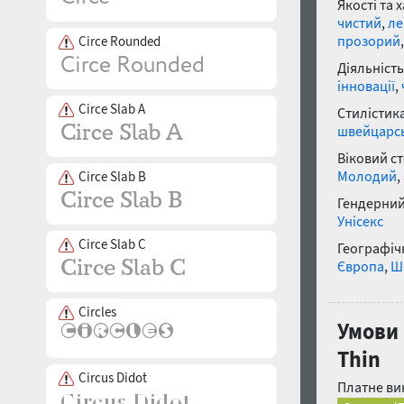
Якості та 
чистий
,
ле
прозорий
Circe Rounded
Діяльність
інновації
,
Circe Slab A
Стилістика
швейцарсь
Віковий с
Молодий
,
Circe Slab B
Гендерний
Унісекс
Circe Slab C
Географічн
Європа
,
Ш
Circles
Умови 
Thin
Circus Didot
Платне ви