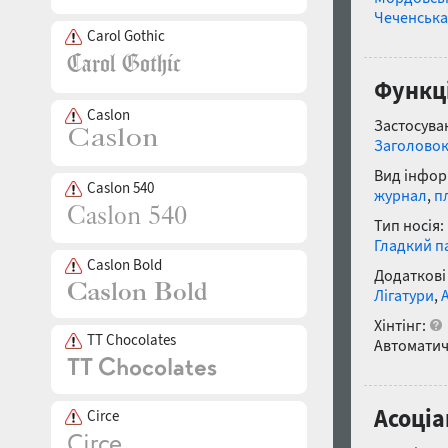
Чеченська
Carol Gothic
Функці
Caslon
Застосуван
Заголово
Вид інфор
Caslon 540
журнал
,
п
Тип носія:
Гладкий п
Caslon Bold
Додаткові
Лігатури
,
Хінтінг:
TT Chocolates
Автоматич
Асоціа
Circe