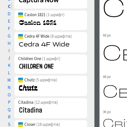
C
D
Caslon 1821
(1 шрифт)
E
F
G
60 px
Cedra 4F Wide
(8 шрифтів)
H
I
J
Children One
(1 шрифт)
K
L
48 px
M
Chutz
(5 шрифтів)
N
O
P
Citadina
(12 шрифтів)
Q
36 px
R
S
Closer
(18 шрифтів)