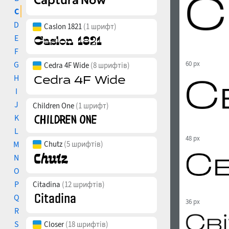
C
D
Caslon 1821
(1 шрифт)
E
F
G
60 px
Cedra 4F Wide
(8 шрифтів)
H
I
J
Children One
(1 шрифт)
K
L
48 px
M
Chutz
(5 шрифтів)
N
O
P
Citadina
(12 шрифтів)
Q
36 px
R
S
Closer
(18 шрифтів)