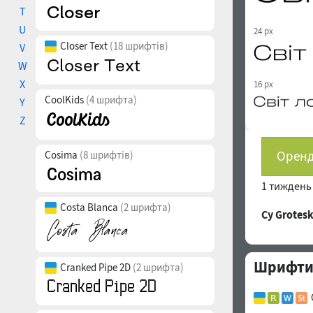
T
U
24 px
Closer Text
(18 шрифтів)
V
W
X
16 px
CoolKids
(4 шрифта)
Y
Z
Оренд
Cosima
(8 шрифтів)
1 тижден
Costa Blanca
(2 шрифта)
Cy Grote
Шрифти с
Cranked Pipe 2D
(2 шрифта)