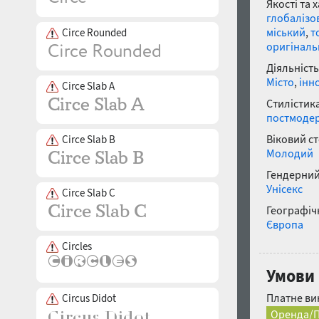
Якості та 
глобалізо
міський
,
т
Circe Rounded
оригінал
Діяльність
Місто
,
інн
Circe Slab A
Стилістика
постмоде
Віковий с
Circe Slab B
Молодий
Гендерний
Унісекс
Circe Slab C
Географічн
Європа
Circles
Умови 
Платне ви
Circus Didot
Оренда/П