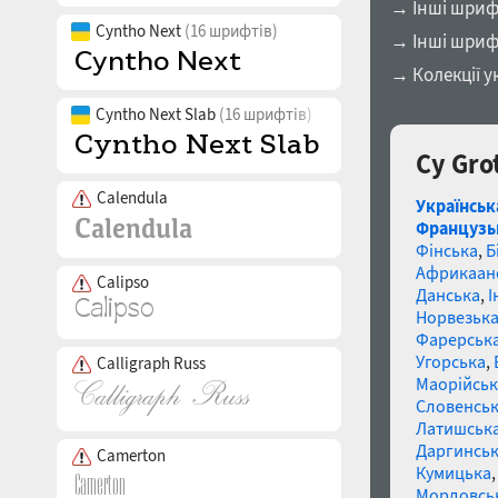
→ Інші шриф
Cyntho Next
(16 шрифтів)
→ Інші шриф
→ Колекції у
Cyntho Next Slab
(16 шрифтів)
Cy Gro
Calendula
Українськ
Французь
Фінська
,
Б
Африкаан
Calipso
Данська
,
І
Норвезьк
Фарерськ
Угорська
,
Calligraph Russ
Маорійські
Словенсь
Латишськ
Даргинськ
Camerton
Кумицька
Мордовсь