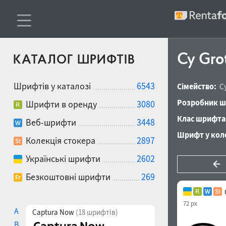
Cy Gro
КАТАЛОГ ШРИФТІВ
Шрифтів у каталозі
6543
Сімейство:
C
Розробник ш
Шрифти в оренду
3080
Клас шрифта
Веб-шрифти
3448
Шрифт у коле
Колекція стокера
2897
Українські шрифти
2602
Безкоштовні шрифти
269
72 px
A
Captura Now
(18 шрифтів)
B