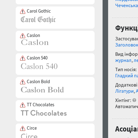
Чеченська
Carol Gothic
Функці
Caslon
Застосуван
Заголово
Вид інфор
Caslon 540
журнал
,
л
Тип носія:
Гладкий п
Caslon Bold
Додаткові
Лігатури
,
Хінтінг:
TT Chocolates
Автоматич
Асоціа
Circe