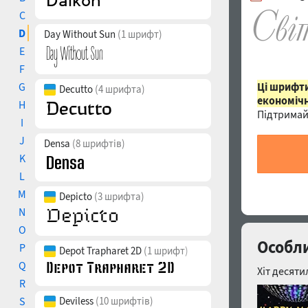
C
D
Day Without Sun
(1 шрифт)
E
F
G
Ці шрифти
Decutto
(4 шрифта)
економічн
H
Підтримай
I
J
Densa
(8 шрифтів)
K
L
M
Depicto
(3 шрифта)
N
O
Особли
P
Depot Trapharet 2D
(1 шрифт)
Q
Хіт десяти
R
S
Deviless
(10 шрифтів)