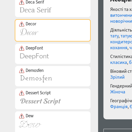
Deca Serif
Якості та 
витончен
новорічн
Decor
Діяльність
тату
,
тату
кондитер
кохання
,
ч
DeepFont
Стилістика
класика
,
б
Demosfen
Віковий с
Зрілий
Гендерний
Жіноча
Dessert Script
Географічн
Франція
,
Dew