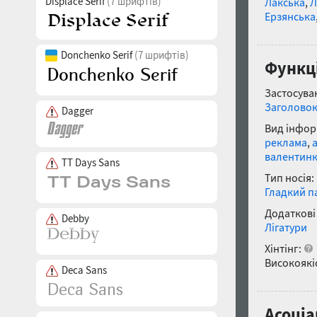
Displace Serif
(7 шрифтів)
Лакська
,
Л
Ерзянська
Donchenko Serif
(7 шрифтів)
Функці
Застосуван
Заголово
Dagger
Вид інфор
реклама
,
валентин
TT Days Sans
Тип носія:
Гладкий п
Додаткові
Debby
Лігатури
Хінтінг:
Високоякіс
Deca Sans
Асоціа