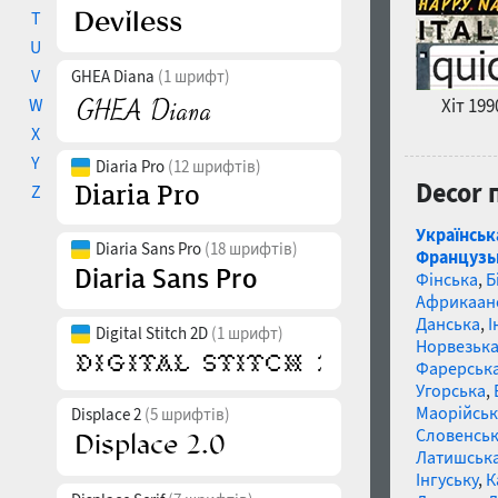
T
U
V
GHEA Diana
(1 шрифт)
W
Хіт 199
X
Y
Diaria Pro
(12 шрифтів)
Decor 
Z
Українськ
Diaria Sans Pro
(18 шрифтів)
Французь
Фінська
,
Б
Африкаан
Данська
,
І
Digital Stitch 2D
(1 шрифт)
Норвезьк
Фарерськ
Угорська
,
Маорійські
Displace 2
(5 шрифтів)
Словенсь
Латишськ
Інгуську
,
К