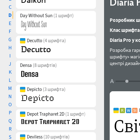
Diaria 
C
D
Day Without Sun
(1 шрифт)
Розробник ш
E
Клас шрифта
F
G
Diaria Pro у 
Decutto
(4 шрифта)
H
Розробка гарн
I
шрифту» магі
центрі дизайн
J
Densa
(8 шрифтів)
Кінтани. Згод
K
кирилицею, к
L
шрифт із зару
M
Depicto
(3 шрифта)
рядкові симв
колонок, а ка
N
нахил осі на
O
Diaria Pro вк
P
Depot Trapharet 2D
(1 шрифт)
наборів цифр,
Q
альтернативи.
R
розробив і ви
S
Deviless
(10 шрифтів)