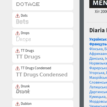
Хіт 200
Dots
Diaria
Drops
Українськ
Французь
Фінська
,
Б
TT Drugs
Африкаан
Данська
,
І
Норвезьк
Фарерськ
TT Drugs Condensed
Угорська
,
Маорійські
Словенсь
Drunk
Латишськ
Даргинськ
Кумицька
Мордовсь
Dublon
Чеченська