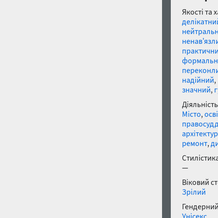
Якості та 
делікатни
нейтраль
ненав'язл
практичн
формальн
переконл
надійний
,
значний
,
Діяльність
Місто
,
осв
правосуд
архітекту
ремонт
,
д
Стилістика
—
Віковий с
Зрілий
Гендерний
Унісекс