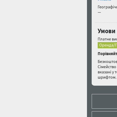
Географічн
—
Умови 
Платне ви
Оренда/П
Порівняйт
Безкоштов
Сімейство 
вказані у 
шрифтом. 