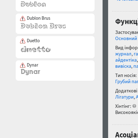
Dublon Brus
Функці
Застосуван
Основний 
Duetto
Вид інфор
журнал
,
г
айдентіка
Dynar
вивіска
,
п
Тип носія:
Грубий па
Додаткові
Лігатури
,
Хінтінг:
Високоякіс
Асоціа