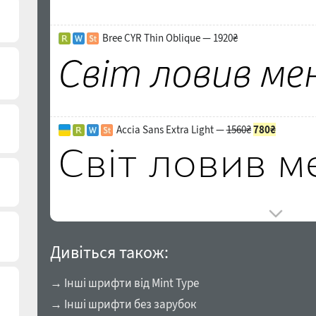
Bree CYR Thin Oblique — 1920₴
Accia Sans Extra Light —
1560₴
780₴
Дивіться також:
→ Інші шрифти від Mint Type
→ Інші шрифти без зарубок