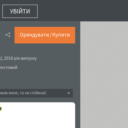
УВІЙТИ
alic
(4 з 18)
Орендувати / Купити
в
),
2016 рік випуску
екстовий
овив мене, та не спіймав!
₴