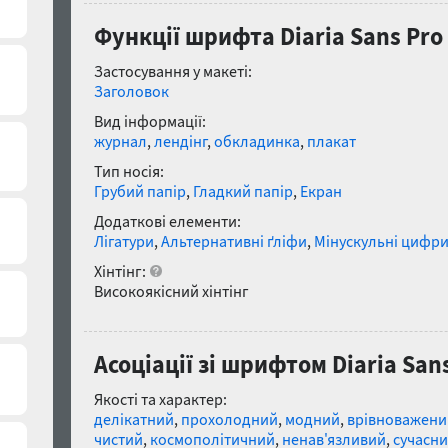
Функції шрифта Diaria Sans Pro E
Застосування у макеті:
Заголовок
Вид інформації:
журнал
,
лендінг
,
обкладинка
,
плакат
Тип носія:
Грубий папір
,
Гладкий папір
,
Екран
Додаткові елементи:
Лігатури
,
Альтернативні ґліфи
,
Мінускульні цифр
Хінтінг:
Високоякісний хінтінг
Асоціації зі шрифтом Diaria Sans 
Якості та характер:
делікатний
,
прохолодний
,
модний
,
врівноважени
чистий
,
космополітичний
,
ненав'язливий
,
сучасн