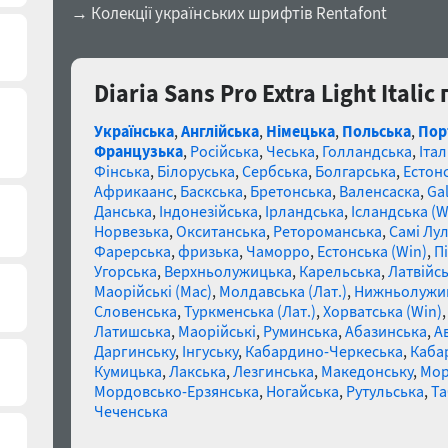
→ Колекції українських шрифтів Rentafont
Diaria Sans Pro Extra Light Itali
Українська
,
Англійська
,
Німецька
,
Польська
,
Пор
Французька
,
Російська
,
Чеська
,
Голландська
,
Італ
Фінська
,
Білоруська
,
Сербська
,
Болгарська
,
Естон
Африкаанс
,
Баскська
,
Бретонська
,
Валенсаска
,
Gal
Данська
,
Індонезійська
,
Ірландська
,
Ісландська (W
Норвезька
,
Окситанська
,
Ретороманська
,
Самі Лул
Фарерська
,
фризька
,
Чаморро
,
Естонська (Win)
,
П
Угорська
,
Верхньолужицька
,
Карельська
,
Латвійсь
Маорійські (Mac)
,
Молдавська (Лат.)
,
Нижньолужи
Словенська
,
Туркменська (Лат.)
,
Хорватська (Win)
Латишська
,
Маорійські
,
Руминська
,
Абазинська
,
А
Даргинську
,
Інгуську
,
Кабардино-Черкеська
,
Каба
Кумицька
,
Лакська
,
Лезгинська
,
Македонську
,
Мор
Мордовсько-Ерзянська
,
Ногайська
,
Рутульська
,
Та
Чеченська