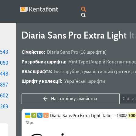
Diaria Sans Pro Extra Light It
543
Сімейство:
Diaria Sans Pro
(18 шрифтів)
Розробник шрифта:
Mint Type
(
Андрій Константино
080
Клас шрифта:
Без зарубок
,
гуманістичний гротеск
,
т
448
Шрифт у колекції:
Українські шрифти
897
602
На сторінку сімейства
Світ л
269
Diaria Sans Pro Extra Light Italic —
1400₴
700
72 px