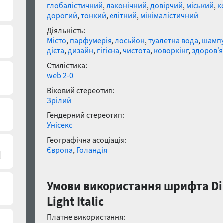
глобалістичний
,
лаконічний
,
довірчий
,
міський
,
к
дорогий
,
тонкий
,
елітний
,
мінімалістичний
Діяльність:
Місто
,
парфумерія
,
лосьйон
,
туалетна вода
,
шамп
дієта
,
дизайн
,
гігієна
,
чистота
,
коворкінг
,
здоров'я
Стилістика:
web 2-0
Віковий стереотип:
Зрілий
Гендерний стереотип:
Унісекс
Географічна асоціація:
Європа
,
Голандія
Умови використання шрифта Diar
Light Italic
Платне використання: