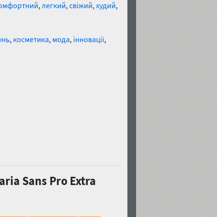
омфортний
,
легкий
,
свіжий
,
худий
,
унь
,
косметика
,
мода
,
інновації
,
ia Sans Pro Extra