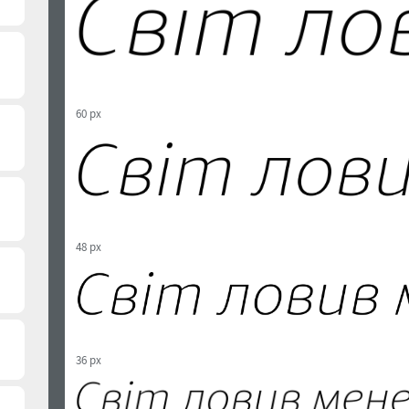
60 px
48 px
36 px