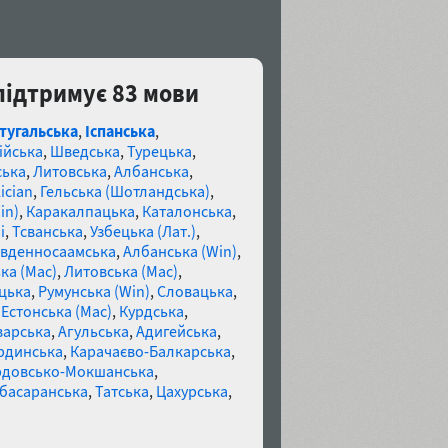
c підтримує 83 мови
тугальська
,
Іспанська
,
ійська
,
Шведська
,
Турецька
,
ська
,
Литовська
,
Албанська
,
ician
,
Гельська (Шотландська)
,
in)
,
Каракалпацька
,
Каталонська
,
і
,
Тсванська
,
Узбецька (Лат.)
,
івденносаамська
,
Албанська (Win)
,
ка (Mac)
,
Литовська (Mac)
,
цька
,
Румунська (Win)
,
Словацька
,
,
Естонська (Mac)
,
Курдська
,
варська
,
Агульська
,
Адигейська
,
рдинська
,
Карачаєво-Балкарська
,
довсько-Мокшанська
,
басаранська
,
Татська
,
Цахурська
,