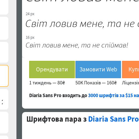
24 px
16 px
Орендувати
Замовити Web
1 тиждень —
80₴
50K Показів —
160₴
Ліцензі
Diaria Sans Pro входить до
3000 шрифтів за $15 н
Шрифтова пара з
Diaria Sans Pro