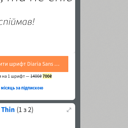
Купити шрифт Diaria Sans Pro Extra Light Italic
я на 1 шрифт —
1400₴
700₴
а місяць за підпискою
 Thin
(
1
з
2
)