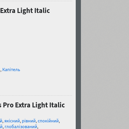
xtra Light Italic
и
,
Капітель
Pro Extra Light Italic
й
,
якісний
,
рівний
,
спокійний
,
ий
,
глобалізований
,