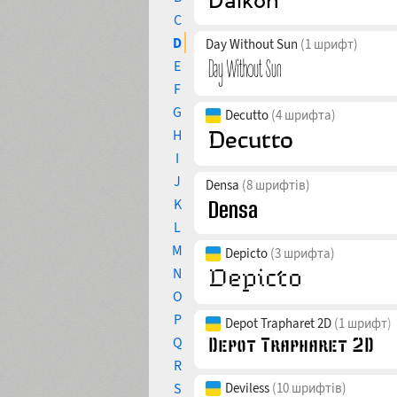
C
D
Day Without Sun
(1 шрифт)
E
F
G
Decutto
(4 шрифта)
H
I
J
Densa
(8 шрифтів)
K
L
M
Depicto
(3 шрифта)
N
O
P
Depot Trapharet 2D
(1 шрифт)
Q
R
S
Deviless
(10 шрифтів)