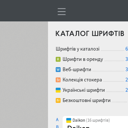
КАТАЛОГ ШРИФТІВ
Шрифтів у каталозі
6
Шрифти в оренду
3
Веб-шрифти
3
Колекція стокера
2
Українські шрифти
2
Безкоштовні шрифти
A
Daikon
(16 шрифтів)
B