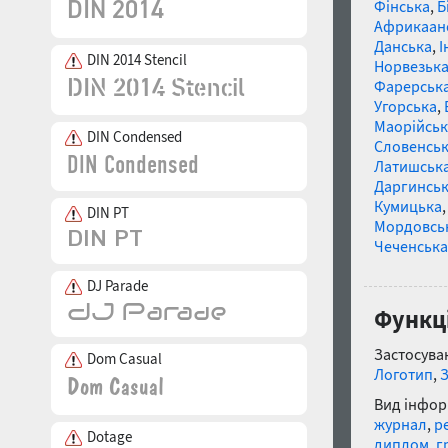
Фінська
,
Б
Африкаан
Данська
,
І
DIN 2014 Stencil
Норвезьк
Фарерськ
Угорська
,
Маорійські
DIN Condensed
Словенсь
Латишськ
Даргинськ
Кумицька
DIN PT
Мордовсь
Чеченська
DJ Parade
Функці
Застосуван
Dom Casual
Логотип
,
Вид інфор
журнал
,
р
Dotage
диплом
,
г