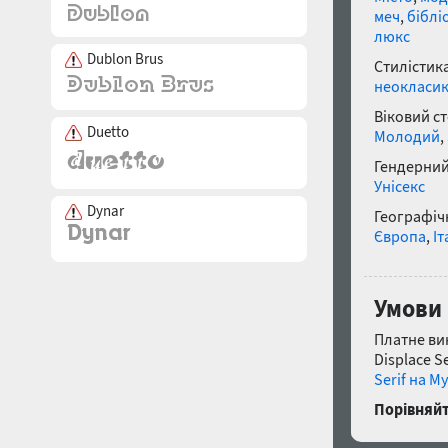
меч
,
біблі
люкс
Dublon Brus
Стилістика
неокласи
Віковий с
Duetto
Молодий
,
Гендерний
Унісекс
Dynar
Географічн
Європа
,
Іт
Умови 
Платне ви
Displace S
Serif на My
Порівняйт