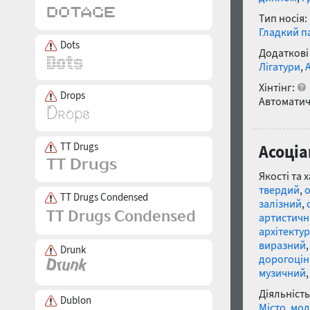
Тип носія:
Гладкий п
Dots
Додаткові
Лігатури
,
Хінтінг:
Drops
Автоматич
TT Drugs
Асоціа
Якості та 
твердий
,
TT Drugs Condensed
залізний
,
артистич
архітекту
виразний
Drunk
дорогоці
музичний
Діяльність
Dublon
Місто
,
мод