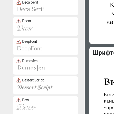
Deca Serif
Decor
DeepFont
Шрифто
Demosfen
Dessert Script
Dew