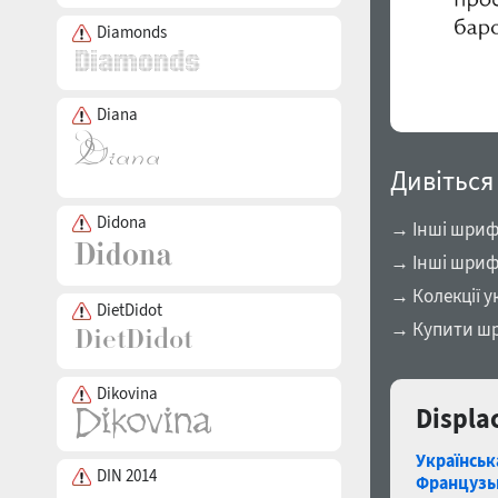
Diamonds
Diana
Дивіться
Didona
→ Інші шриф
→ Інші шриф
→ Колекції у
DietDidot
→ Купити шри
Dikovina
Displa
Українськ
DIN 2014
Французь