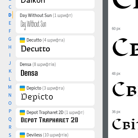
C
D
Day Without Sun
(1 шрифт)
E
60 px
F
G
Decutto
(4 шрифта)
H
I
J
Densa
(8 шрифтів)
K
48 px
L
M
Depicto
(3 шрифта)
N
O
P
36 px
Depot Trapharet 2D
(1 шрифт)
Q
R
S
Deviless
(10 шрифтів)