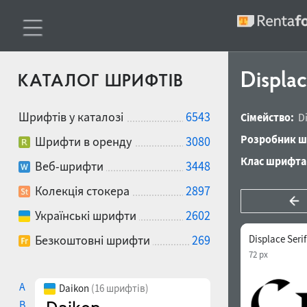
Displac
КАТАЛОГ ШРИФТІВ
Шрифтів у каталозі
6543
Сімейство:
D
Розробник ш
Шрифти в оренду
3080
Клас шрифта
Веб-шрифти
3448
Колекція стокера
2897
Українські шрифти
2602
Безкоштовні шрифти
269
Displace Seri
72 px
A
Daikon
(16 шрифтів)
B