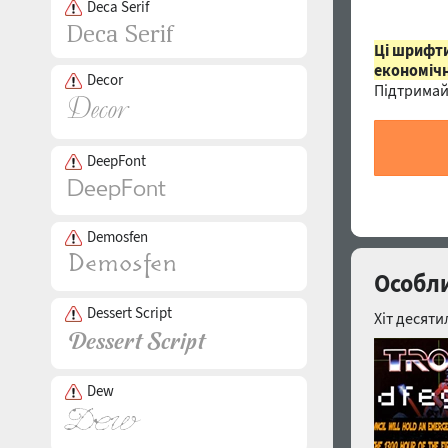
Deca Serif
Ці шрифти
економічн
Decor
Підтримай
DeepFont
Demosfen
Особли
Dessert Script
Хіт десяти
Dew