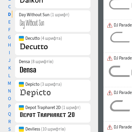
C
D
Day Without Sun
(1 шрифт)
E
DJ Parade
F
G
Decutto
(4 шрифта)
H
I
DJ Parade
J
Densa
(8 шрифтів)
K
L
M
Depicto
(3 шрифта)
N
DJ Parade
O
P
Depot Trapharet 2D
(1 шрифт)
Q
R
DJ Parade
S
Deviless
(10 шрифтів)