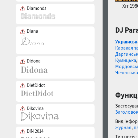
Хіт 198
Diamonds
DJ Par
Diana
Українськ
Каракалп
Даргинськ
Кумицька
Didona
Мордовсь
Чеченська
DietDidot
Функці
Застосуван
Dikovina
Заголово
Вид інфор
журнал
,
п
DIN 2014
Тип носія: