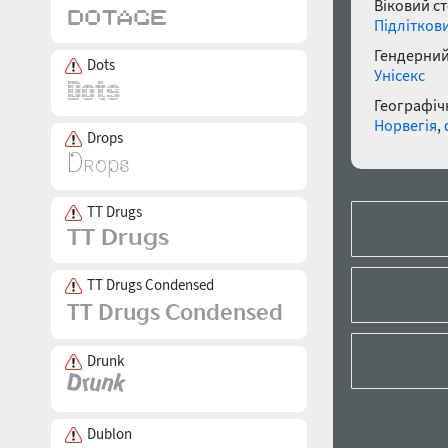
Віковий с
Підлітков
Гендерний
Dots
Унісекс
Географічн
Норвегія
,
Drops
TT Drugs
TT Drugs Condensed
Drunk
Dublon