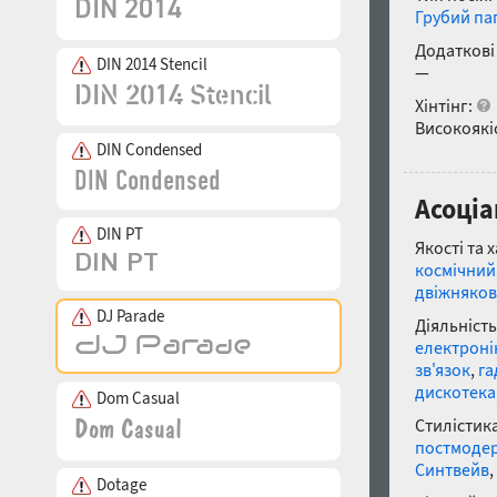
Грубий па
Додаткові
DIN 2014 Stencil
—
Хінтінг:
Високоякіс
DIN Condensed
Асоціа
DIN PT
Якості та 
космічний
двіжняко
DJ Parade
Діяльність
електроні
зв'язок
,
га
дискотека
Dom Casual
Стилістика
постмоде
Синтвейв
,
Dotage