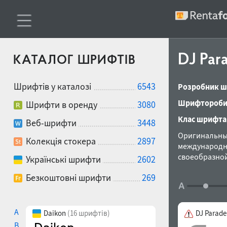
DJ Par
КАТАЛОГ ШРИФТІВ
Шрифтів у каталозі
6543
Розробник ш
Шрифтороби
Шрифти в оренду
3080
Клас шрифта
Веб-шрифти
3448
Оригинальный
Колекція стокера
2897
международны
своеобразной
Українські шрифти
2602
рекламе моло
Безкоштовні шрифти
269
фирмой ПараТ
A
Daikon
(16 шрифтів)
DJ Parade
B