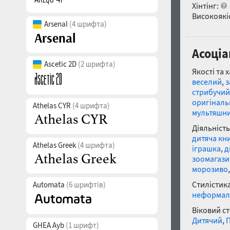
Хінтінг:
Високоякіс
Arsenal
(4 шрифта)
Асоціа
Ascetic 2D
(2 шрифта)
Якості та 
веселий
,
з
стрибучий
оригінал
Athelas CYR
(4 шрифта)
мультяшн
Діяльність
дитяча кн
Athelas Greek
(4 шрифта)
іграшка
,
д
зоомагази
морозиво
Стилістика
Automata
(6 шрифтів)
неформал
Віковий с
Дитячий
,
П
GHEA Ayb
(1 шрифт)