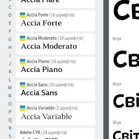
C
D
Accia Forte
(16 шрифтів)
E
F
Accia Moderato
(16 шрифтів)
G
60 px
H
I
Accia Piano
(16 шрифтів)
J
K
L
48 px
Accia Sans
(16 шрифтів)
M
N
O
Accia Variable
(2 шрифта)
P
Q
36 px
R
Adelle CYR
(14 шрифтів)
S