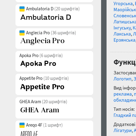
Угорська
,
Ambulatoria D
(20 шрифтів)
Маорійські
Словенсь
Латишськ
Інгуську
,
К
Anglecia Pro
(36 шрифтів)
Лакська
,
Л
Ерзянська
Apoka Pro
(6 шрифтів)
Функц
Застосуван
Appetite Pro
(10 шрифтів)
Логотип
,
Вид інфор
реклама
,
обкладин
GHEA Aram
(20 шрифтів)
Тип носія:
Гладкий п
Додаткові
Areqo 4F
(1 шрифт)
Лігатури
,