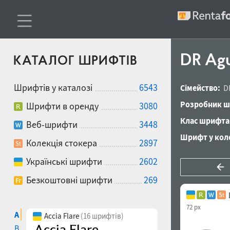
DR Ag
КАТАЛОГ ШРИФТІВ
Шрифтів у каталозі
6543
Сімейство:
D
Розробник ш
Шрифти в оренду
3080
Клас шрифта
Веб-шрифти
3448
Шрифт у коле
Колекція стокера
2897
Українські шрифти
2602
Безкоштовні шрифти
269
72 px
A
Accia Flare
(16 шрифтів)
B