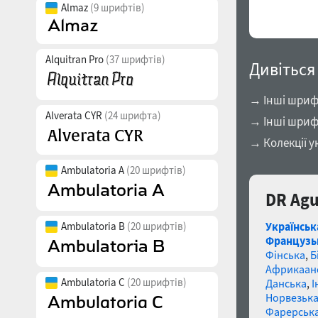
Almaz
(9 шрифтів)
Alquitran Pro
(37 шрифтів)
Дивіться
→ Інші шрифт
Alverata CYR
(24 шрифта)
→ Інші шриф
→ Колекції у
Ambulatoria A
(20 шрифтів)
DR Agu
Ambulatoria B
(20 шрифтів)
Українськ
Французь
Фінська
,
Б
Африкаан
Ambulatoria C
(20 шрифтів)
Данська
,
І
Норвезьк
Фарерськ