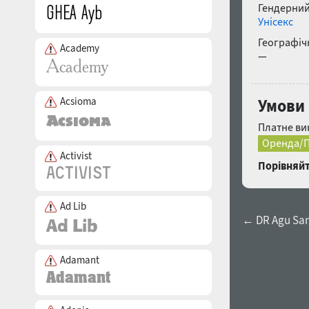
Гендерний
Унісекс
Географічн
Academy
—
Acsioma
Умови
Платне ви
Оренда/П
Activist
Порівняйт
Ad Lib
← DR Agu Sans
Adamant