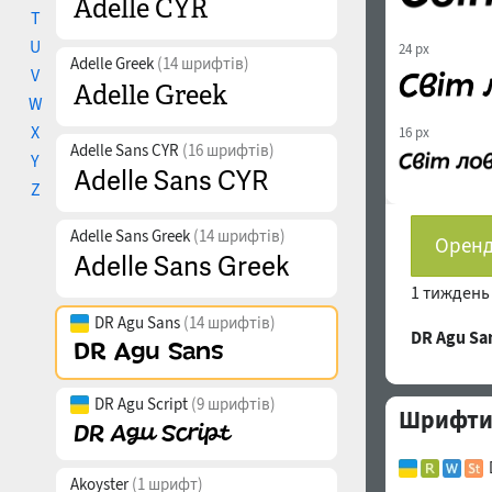
T
U
24 px
Adelle Greek
(14 шрифтів)
V
W
X
16 px
Adelle Sans CYR
(16 шрифтів)
Y
Z
Adelle Sans Greek
(14 шрифтів)
Оренд
1 тижден
DR Agu Sans
(14 шрифтів)
DR Agu S
DR Agu Script
(9 шрифтів)
Шрифти с
Akoyster
(1 шрифт)