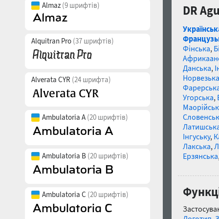
Almaz
(9 шрифтів)
DR Agu
Українськ
Французь
Alquitran Pro
(37 шрифтів)
Фінська
,
Б
Африкаан
Данська
,
І
Норвезьк
Alverata CYR
(24 шрифта)
Фарерськ
Угорська
,
Маорійські
Словенсь
Ambulatoria A
(20 шрифтів)
Латишськ
Інгуську
,
К
Лакська
,
Л
Ambulatoria B
(20 шрифтів)
Ерзянська
Функці
Ambulatoria C
(20 шрифтів)
Застосуван
Логотип
,