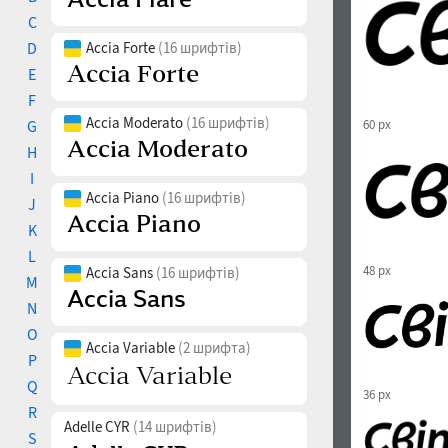
C
D
Accia Forte
(16 шрифтів)
E
F
Accia Moderato
(16 шрифтів)
G
60 px
H
I
Accia Piano
(16 шрифтів)
J
K
L
48 px
Accia Sans
(16 шрифтів)
M
N
O
Accia Variable
(2 шрифта)
P
Q
36 px
R
Adelle CYR
(14 шрифтів)
S