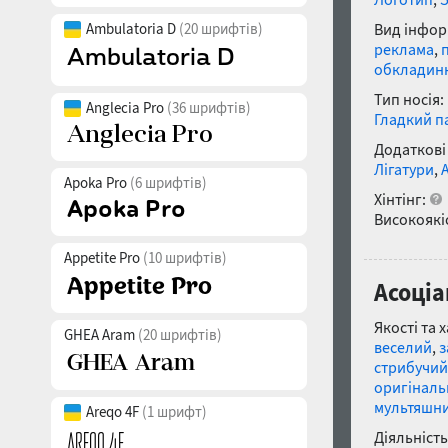
Ambulatoria D
(20 шрифтів)
Вид інфор
реклама
,
обкладин
Тип носія:
Anglecia Pro
(36 шрифтів)
Гладкий п
Додаткові
Лігатури
,
Apoka Pro
(6 шрифтів)
Хінтінг:
Високоякіс
Appetite Pro
(10 шрифтів)
Асоціа
Якості та 
GHEA Aram
(20 шрифтів)
веселий
,
з
стрибучий
оригінал
мультяшн
Areqo 4F
(1 шрифт)
Діяльність