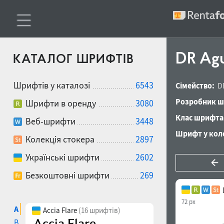
DR Agu
КАТАЛОГ ШРИФТІВ
Шрифтів у каталозі
6543
Сімейство:
D
Розробник ш
Шрифти в оренду
3080
Клас шрифта
Веб-шрифти
3448
Шрифт у коле
Колекція стокера
2897
Українські шрифти
2602
Безкоштовні шрифти
269
72 px
A
Accia Flare
(16 шрифтів)
B