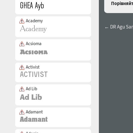
Порівняйт
Academy
← DR Agu Sa
Acsioma
Activist
Ad Lib
Adamant