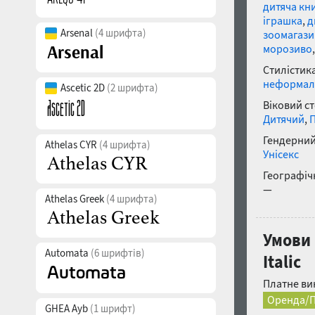
дитяча кн
іграшка
,
д
Arsenal
(4 шрифта)
зоомагази
морозиво
Стилістика
неформал
Ascetic 2D
(2 шрифта)
Віковий с
Дитячий
,
П
Гендерний
Athelas CYR
(4 шрифта)
Унісекс
Географічн
—
Athelas Greek
(4 шрифта)
Умови
Automata
(6 шрифтів)
Italic
Платне ви
Оренда/П
GHEA Ayb
(1 шрифт)