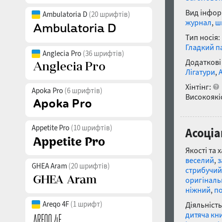
Вид інфор
Ambulatoria D
(20 шрифтів)
журнал
,
ш
Тип носія:
Гладкий п
Anglecia Pro
(36 шрифтів)
Додаткові
Лігатури
,
Хінтінг:
Apoka Pro
(6 шрифтів)
Високоякіс
Appetite Pro
(10 шрифтів)
Асоціа
Якості та 
веселий
,
з
GHEA Aram
(20 шрифтів)
стрибучий
оригінал
ніжний
,
п
Areqo 4F
(1 шрифт)
Діяльність
дитяча кн