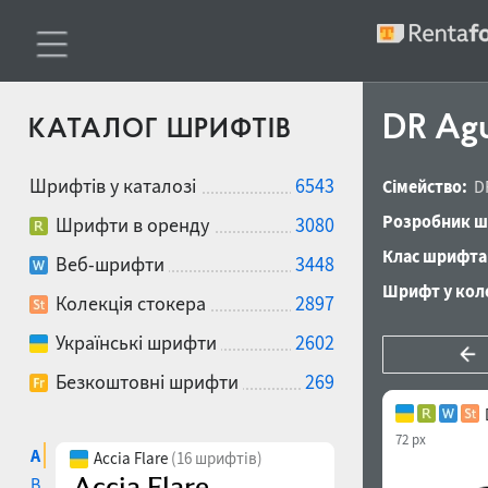
DR Agu 
КАТАЛОГ ШРИФТІВ
Шрифтів у каталозі
6543
Сімейство:
D
Розробник ш
Шрифти в оренду
3080
Клас шрифта
Веб-шрифти
3448
Шрифт у коле
Колекція стокера
2897
Українські шрифти
2602
Безкоштовні шрифти
269
72 px
A
Accia Flare
(16 шрифтів)
B