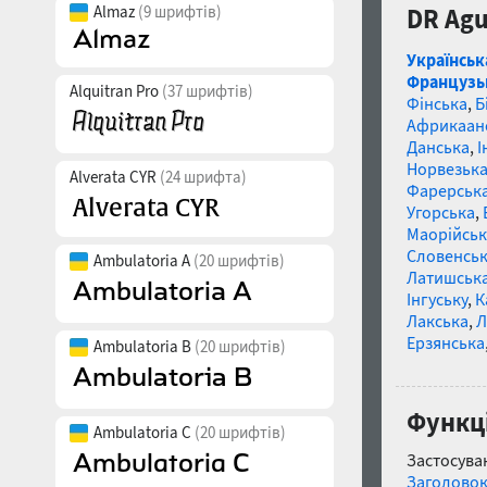
Almaz
(9 шрифтів)
DR Agu
Українськ
Французь
Alquitran Pro
(37 шрифтів)
Фінська
,
Б
Африкаан
Данська
,
І
Норвезьк
Alverata CYR
(24 шрифта)
Фарерськ
Угорська
,
Маорійські
Словенсь
Ambulatoria A
(20 шрифтів)
Латишськ
Інгуську
,
К
Лакська
,
Л
Ерзянська
Ambulatoria B
(20 шрифтів)
Функці
Ambulatoria C
(20 шрифтів)
Застосуван
Заголово