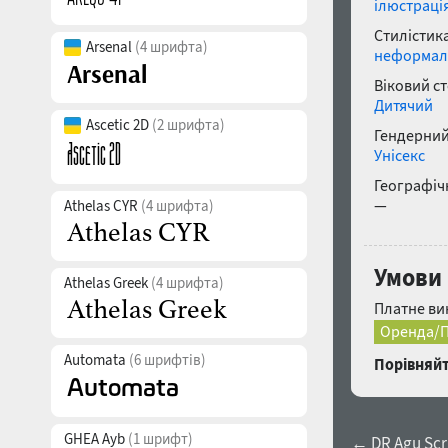
ілюстраці
Стилістика
Arsenal
(4 шрифта)
неформал
Віковий с
Дитячий
Ascetic 2D
(2 шрифта)
Гендерний
Унісекс
Географічн
—
Athelas CYR
(4 шрифта)
Умови 
Athelas Greek
(4 шрифта)
Платне ви
Оренда/П
Automata
(6 шрифтів)
Порівняйт
GHEA Ayb
(1 шрифт)
← DR Agu Scri