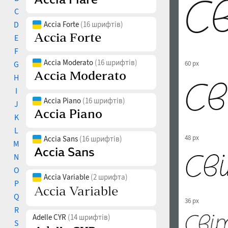
C
D
Accia Forte
(16 шрифтів)
E
F
Accia Moderato
(16 шрифтів)
G
60 px
H
I
Accia Piano
(16 шрифтів)
J
K
L
48 px
Accia Sans
(16 шрифтів)
M
N
O
Accia Variable
(2 шрифта)
P
Q
36 px
R
Adelle CYR
(14 шрифтів)
S