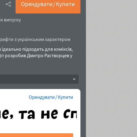
Орендувати / Купити
ік випуску
ифти з українським характером
 ідеально підходить для коміксів,
фт розробив Дмитро Растворцев у
Орендувати / Купити