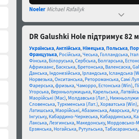
Noeler
Michael Rafailyk
DR Galushki Hole підтримує 82 
Українська
,
Англійська
,
Німецька
,
Польська
,
Пор
Французька
,
Російська
,
Чеська
,
Голландська
,
Італ
Фінська
,
Білоруська
,
Сербська
,
Болгарська
,
Естон
Африкаанс
,
Баскська
,
Бретонська
,
Валенсаска
,
Gal
Данська
,
Індонезійська
,
Ірландська
,
Ісландська (W
Норвезька
,
Окситанська
,
Ретороманська
,
Самі Лул
Фарерська
,
фризька
,
Чаморро
,
Естонська (Win)
,
П
Угорська
,
Верхньолужицька
,
Карельська
,
Латвійсь
Маорійські (Mac)
,
Молдавська (Лат.)
,
Нижньолужи
Словенська
,
Туркменська (Лат.)
,
Хорватська (Win)
Латишська
,
Маорійські
,
Абазинська
,
Аварська
,
Агу
Інгуську
,
Кабардино-Черкеська
,
Кабардинська
,
Ка
Лакська
,
Лезгинська
,
Македонську
,
Мордовсько-
Ерзянська
,
Ногайська
,
Рутульська
,
Табасаранська