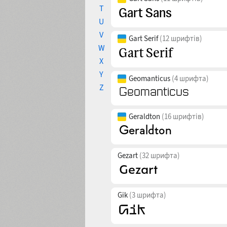
T
U
V
Gart Serif
(12 шрифтів)
W
X
Y
Geomanticus
(4 шрифта)
Z
Geraldton
(16 шрифтів)
Gezart
(32 шрифта)
Gik
(3 шрифта)