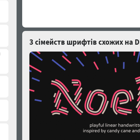
3 сімейств шрифтів схожих на D
)