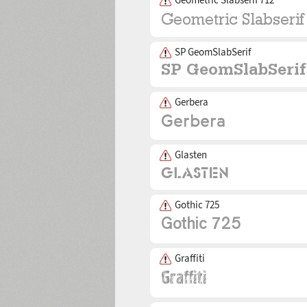
SP GeomSlabSerif
Gerbera
Glasten
Gothic 725
Graffiti