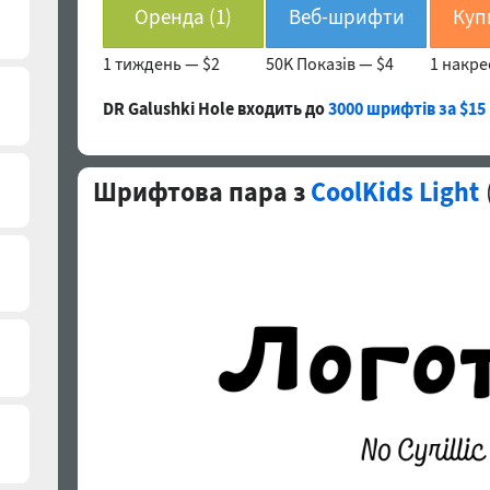
Оренда (1)
Веб-шрифти
1 тиждень —
$2
50K Показів —
$4
1 накр
(1)
DR Galushki Hole входить до
3000 шрифтів за $15
Шрифтова пара з
CoolKids Light