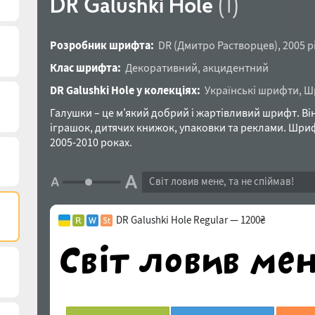
DR Galushki Hole
(1)
Розробник шрифта:
DR
(
Дмитро Растворцев
),
2005 р
Клас шрифта:
Декоративний
,
акцидентний
DR Galushki Hole у колекціях:
Українські шрифти
,
Шр
Галушки – це м'який добрий і жартівливий шрифт. Він
іграшок, дитячих книжок, упаковки та реклами. Шри
2005-2010 роках.
Світ ловив мене, та не спіймав!
DR Galushki Hole Regular — 1200₴