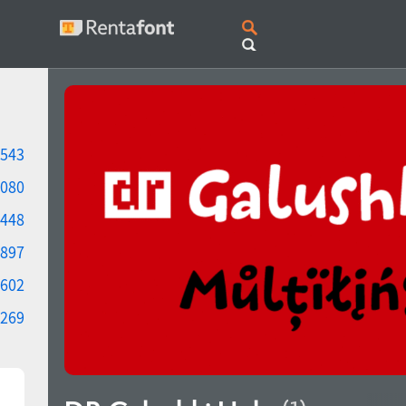
543
080
448
897
602
269