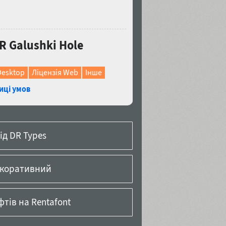
 Galushki Hole
Desktop
Ліцензія Web
Інше
иці умов
ід DR Types
екоративний
тів на Rentafont