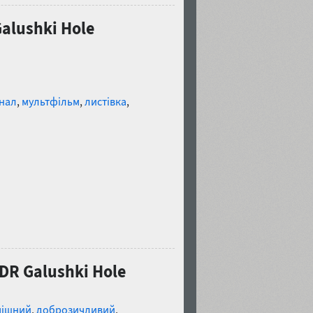
alushki Hole
нал
,
мультфільм
,
листівка
,
DR Galushki Hole
мішний
,
доброзичливий
,