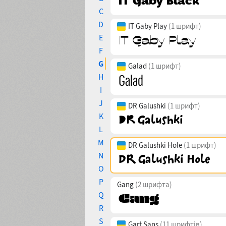
C
D
IT Gaby Play
(1 шрифт)
E
F
G
Galad
(1 шрифт)
H
I
J
DR Galushki
(1 шрифт)
K
L
M
DR Galushki Hole
(1 шрифт)
N
O
P
Gang
(2 шрифта)
Q
R
S
Gart Sans
(11 шрифтів)