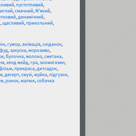
йливий
,
пустотливий
,
тиглий
,
смачний
,
М'який
,
ятковий
,
динамічний
,
й
,
щасливий
,
прикольний
,
лін
,
гумор
,
анімація
,
сніданок
,
 фуд
,
закуска
,
морозиво
,
ки
,
булочна
,
молоко
,
сметана
,
ня
,
хенд мейд
,
гра
,
зоомагазин
,
фільм
,
прикраса
,
дитсадок
,
я
,
десерт
,
смузі
,
жуйка
,
підгузок
,
ім
,
ранок
,
малюк
,
собачка