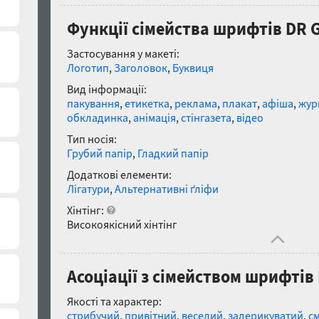
Функції сімейства шрифтів DR G
Застосування у макеті:
Логотип
,
Заголовок
,
Буквиця
Вид інформації:
пакування
,
етикетка
,
реклама
,
плакат
,
афіша
,
жур
обкладинка
,
анімація
,
стінгазета
,
відео
Тип носія:
Грубий папір
,
Гладкий папір
Додаткові елементи:
Лігатури
,
Альтернативні ґліфи
Хінтінг:
Високоякісний хінтінг
Асоціації з сімейством шрифтів 
Якості та характер:
стрибучий
,
привітний
,
веселий
,
задерикуватий
,
с