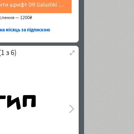
Купити шрифт DR Galushki Hole
еслення —
1200₴
 на місяць за підпискою
(
1
з
6
)