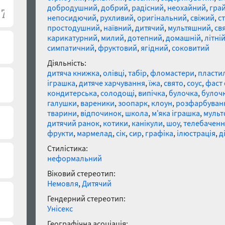
добродушний
,
добрий
,
радісний
,
неохайний
,
гра
непосидючий
,
рухливий
,
оригінальний
,
свіжий
,
с
простодушний
,
наївний
,
дитячий
,
мультяшний
,
св
карикатурний
,
милий
,
дотепний
,
домашній
,
літні
симпатичний
,
фруктовий
,
ягідний
,
соковитий
Діяльність:
дитяча книжка
,
олівці
,
табір
,
фломастери
,
пласти
іграшка
,
дитяче харчування
,
їжа
,
свято
,
соус
,
фаст
кондитерська
,
солодощі
,
випічка
,
булочка
,
булоч
галушки
,
вареники
,
зоопарк
,
клоун
,
розфарбуван
тварини
,
відпочинок
,
школа
,
м'яка іграшка
,
мульт
дитячий ранок
,
котики
,
канікули
,
шоу
,
телебаченн
фрукти
,
мармелад
,
сік
,
сир
,
графіка
,
ілюстрація
,
д
Стилістика:
неформальний
Віковий стереотип:
Немовля
,
Дитячий
Гендерний стереотип:
Унісекс
Географічна асоціація: