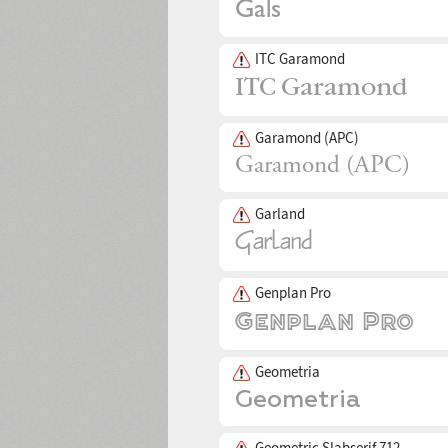
ITC Garamond
Garamond (APC)
Garland
Genplan Pro
Geometria
Geometric Slabserif 712