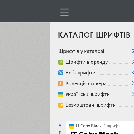
КАТАЛОГ ШРИФТІВ
Шрифтів у каталозі
6
Шрифти в оренду
3
Веб-шрифти
3
Колекція стокера
2
Українські шрифти
2
Безкоштовні шрифти
A
IT Gaby Black
(1 шрифт)
B