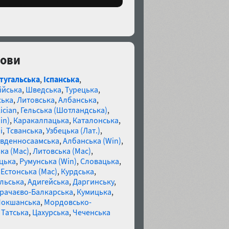
мови
тугальська
,
Іспанська
,
ійська
,
Шведська
,
Турецька
,
ська
,
Литовська
,
Албанська
,
ician
,
Гельська (Шотландська)
,
in)
,
Каракалпацька
,
Каталонська
,
і
,
Тсванська
,
Узбецька (Лат.)
,
івденносаамська
,
Албанська (Win)
,
ка (Mac)
,
Литовська (Mac)
,
цька
,
Румунська (Win)
,
Словацька
,
,
Естонська (Mac)
,
Курдська
,
льська
,
Адигейська
,
Даргинську
,
рачаєво-Балкарська
,
Кумицька
,
Мокшанська
,
Мордовсько-
,
Татська
,
Цахурська
,
Чеченська