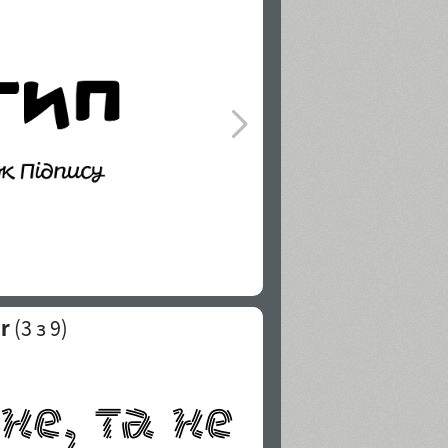
r
(
3
з 9)