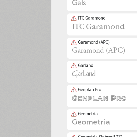
ITC Garamond
Garamond (APC)
Garland
Genplan Pro
Geometria
Geometric Slabserif 712