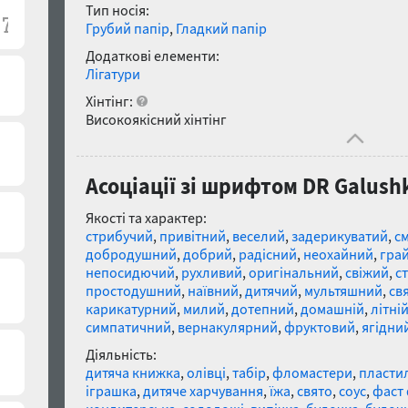
Тип носія:
Грубий папір
,
Гладкий папір
Додаткові елементи:
Лігатури
Хінтінг:
Високоякісний хінтінг
Асоціації зі шрифтом DR Galushk
Якості та характер:
стрибучий
,
привітний
,
веселий
,
задерикуватий
,
с
добродушний
,
добрий
,
радісний
,
неохайний
,
гра
непосидючий
,
рухливий
,
оригінальний
,
свіжий
,
с
простодушний
,
наївний
,
дитячий
,
мультяшний
,
св
карикатурний
,
милий
,
дотепний
,
домашній
,
літні
симпатичний
,
вернакулярний
,
фруктовий
,
ягідни
Діяльність:
дитяча книжка
,
олівці
,
табір
,
фломастери
,
пласти
іграшка
,
дитяче харчування
,
їжа
,
свято
,
соус
,
фаст