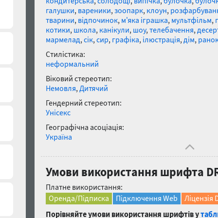
кондитерська
,
солодощі
,
випічка
,
булочка
,
булоч
галушки
,
вареники
,
зоопарк
,
клоун
,
розфарбуван
тварини
,
відпочинок
,
м'яка іграшка
,
мультфільм
,
котики
,
школа
,
канікули
,
шоу
,
телебачення
,
десер
мармелад
,
сік
,
сир
,
графіка
,
ілюстрація
,
дім
,
рано
Стилістика:
неформальний
Віковий стереотип:
Немовля
,
Дитячий
Гендерний стереотип:
Унісекс
Географічна асоціація:
Україна
Умови використання шрифта DR 
Платне використання:
Оренда/Підписка
Підключення Web
Ліцензія 
Порівняйте умови використання шрифтів у
табл