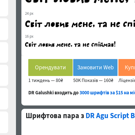
24 px
16 px
Орендувати
Замовити Web
1 тиждень —
80₴
50K Показів —
160₴
Ліцензі
DR Galushki входить до
3000 шрифтів за $15 на м
Шрифтова пара з
DR Agu Script 