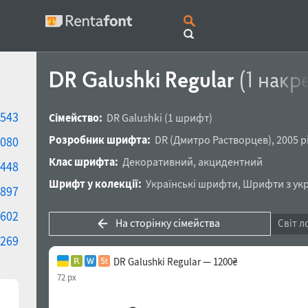
DR Galushki Regular
(1 накр
543
Сімейство:
DR Galushki
(1 шрифт)
Розробник шрифта:
DR
(
Дмитро Растворцев
),
2005 р
080
Клас шрифта:
Декоративний
,
акцидентний
448
Шрифт у колекції:
Українські шрифти
,
Шрифти з укр
897
602
На сторінку сімейства
Світ л
269
DR Galushki Regular — 1200₴
72 px