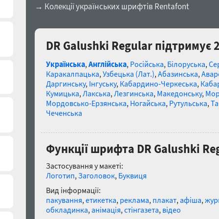
→ Колекції українських шрифтів Rentafont
DR Galushki Regular підтримує 
Українська
,
Англійська
,
Російська
,
Білоруська
,
Се
Каракалпацька
,
Узбецька (Лат.)
,
Абазинська
,
Авар
Даргинську
,
Інгуську
,
Кабардино-Черкеська
,
Каба
Кумицька
,
Лакська
,
Лезгинська
,
Македонську
,
Мор
Мордовсько-Ерзянська
,
Ногайська
,
Рутульська
,
Та
Чеченська
Функції шрифта DR Galushki Re
Застосування у макеті:
Логотип
,
Заголовок
,
Буквиця
Вид інформації:
пакування
,
етикетка
,
реклама
,
плакат
,
афіша
,
жур
обкладинка
,
анімація
,
стінгазета
,
відео