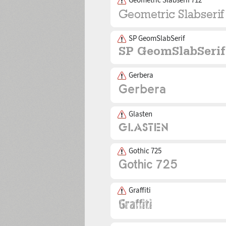
SP GeomSlabSerif
Gerbera
Glasten
Gothic 725
Graffiti