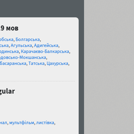
29 мов
рбська
,
Болгарська
,
ська
,
Агульська
,
Адигейська
,
рдинська
,
Карачаєво-Балкарська
,
довсько-Мокшанська
,
басаранська
,
Татська
,
Цахурська
,
gular
нал
,
мультфільм
,
листівка
,