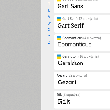
T
U
V
Gart Serif
(12 шрифтів)
W
X
Y
Geomanticus
(4 шрифта)
Z
Geraldton
(16 шрифтів)
Gezart
(32 шрифта)
Gik
(3 шрифта)