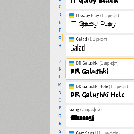
C
D
IT Gaby Play
(1 шрифт)
E
F
G
Galad
(1 шрифт)
H
I
J
DR Galushki
(1 шрифт)
K
L
M
DR Galushki Hole
(1 шрифт)
N
O
P
Gang
(2 шрифта)
Q
R
S
Gart Sans
(11 шрифтів)