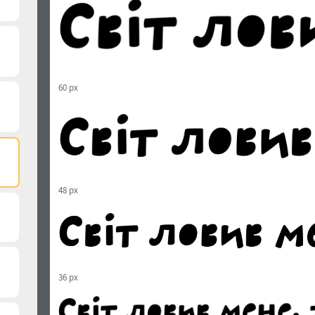
60 px
48 px
36 px