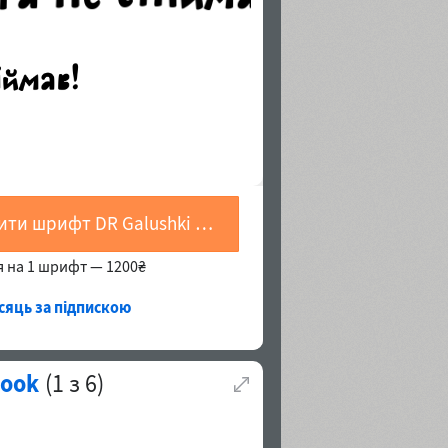
Купити шрифт DR Galushki Regular
я на 1 шрифт —
1200₴
ісяць за підпискою
Book
(
1
з
6
)