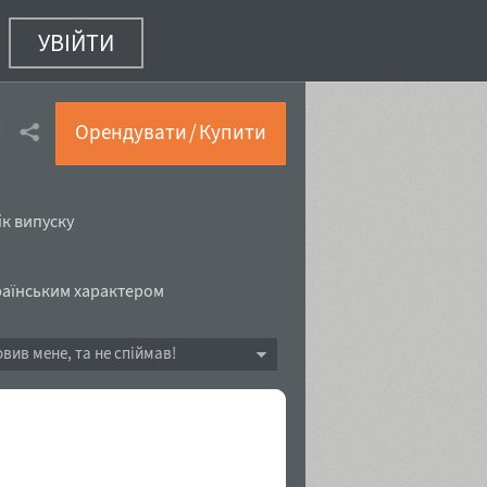
УВІЙТИ
еслення)
Орендувати / Купити
ік випуску
аїнським характером
овив мене, та не спіймав!