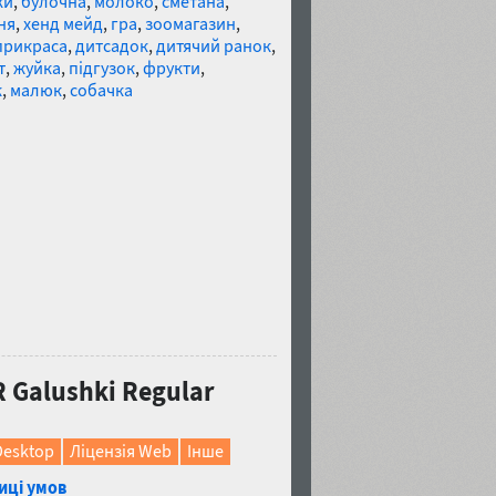
ки
,
булочна
,
молоко
,
сметана
,
ня
,
хенд мейд
,
гра
,
зоомагазин
,
прикраса
,
дитсадок
,
дитячий ранок
,
т
,
жуйка
,
підгузок
,
фрукти
,
к
,
малюк
,
собачка
Galushki Regular
Desktop
Ліцензія Web
Інше
иці умов