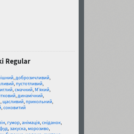
i Regular
мішний
,
доброзичливий
,
йливий
,
пустотливий
,
тиглий
,
смачний
,
М'який
,
ятковий
,
динамічний
,
й
,
щасливий
,
прикольний
,
й
,
соковитий
лін
,
гумор
,
анімація
,
сніданок
,
 фуд
,
закуска
,
морозиво
,