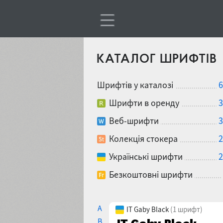
КАТАЛОГ ШРИФТІВ
Шрифтів у каталозі
6
Шрифти в оренду
3
Веб-шрифти
3
Колекція стокера
2
Українські шрифти
2
Безкоштовні шрифти
A
IT Gaby Black
(1 шрифт)
B