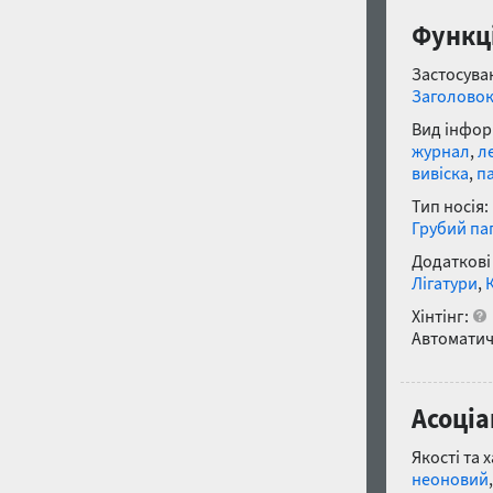
Функці
Застосуван
Заголово
Вид інфор
журнал
,
л
вивіска
,
п
Тип носія:
Грубий па
Додаткові
Лігатури
,
Хінтінг:
Автоматич
Асоціа
Якості та 
неоновий