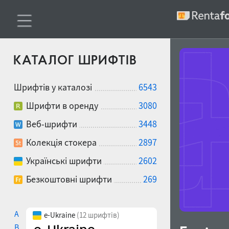
КАТАЛОГ ШРИФТІВ
Шрифтів у каталозі
6543
Шрифти в оренду
3080
Веб-шрифти
3448
Колекція стокера
2897
Українські шрифти
2602
Безкоштовні шрифти
269
A
e-Ukraine
(12 шрифтів)
B