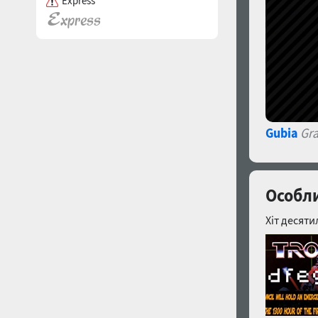
Express
Gubia
Gra
Особли
Хіт десяти