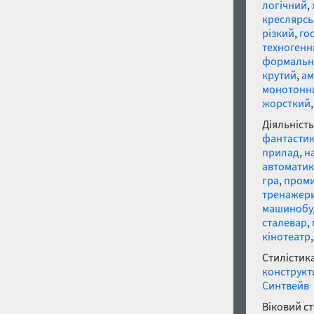
логічний
,
креслярс
різкий
,
го
техногенн
формальн
крутий
,
ам
монотонн
жорсткий
Діяльність
фантасти
прилад
,
н
автоматик
гра
,
проми
тренажер
машинобу
сталевар
,
кінотеатр
Стилістика
конструкт
Синтвейв
Віковий с