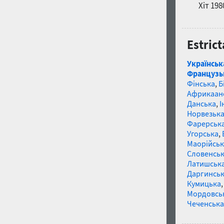
Хіт 198
Estric
Українськ
Французь
Фінська
,
Б
Африкаан
Данська
,
І
Норвезьк
Фарерськ
Угорська
,
Маорійські
Словенсь
Латишськ
Даргинськ
Кумицька
Мордовсь
Чеченська