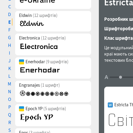
Estrict
C
D
Eldwin
(12 шрифтів)
Розробник ш
E
Шрифтороби
F
G
Electronica
(12 шрифтів)
Клас шрифта
H
Це модульний 
I
краї мають си
текстових бло
J
Enerhodar
(9 шрифтів)
накреслень. К
K
капітель та л
L
M
Engranajes
(1 шрифт)
N
O
Estricta T
P
Epoch YP
(5 шрифтів)
Q
R
S
Epos
(3 шрифта)