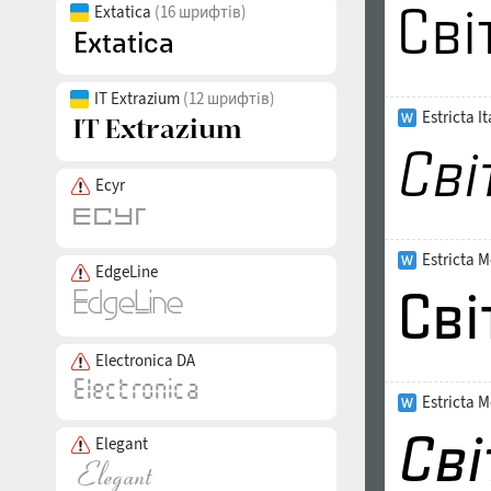
Extatica
(16 шрифтів)
IT Extrazium
(12 шрифтів)
Estricta I
Ecyr
Estricta 
EdgeLine
Electronica DA
Estricta M
Elegant