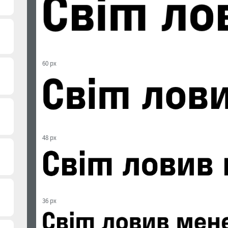
60 px
48 px
36 px