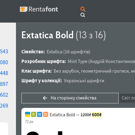
Extatica Bold
(13 з 16)
543
Сімейство:
Extatica
(16 шрифтів)
Розробник шрифта:
Mint Type
(
Андрій Константино
080
Клас шрифта:
Без зарубок
,
геометричний гротеск
,
м
448
Шрифт у колекції:
Українські шрифти
897
602
На сторінку сімейства
Світ л
269
Extatica Bold —
1200₴
600₴
72 px