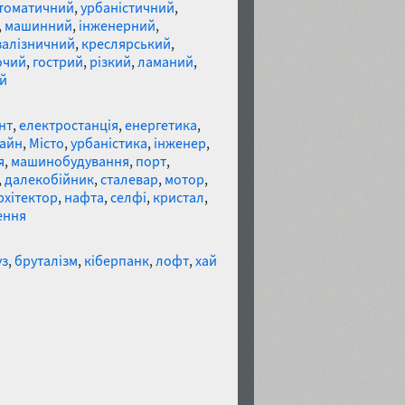
томатичний
,
урбаністичний
,
,
машинний
,
інженерний
,
залізничний
,
креслярський
,
очий
,
гострий
,
різкий
,
ламаний
,
й
нт
,
електростанція
,
енергетика
,
айн
,
Місто
,
урбаністика
,
інженер
,
я
,
машинобудування
,
порт
,
,
далекобійник
,
сталевар
,
мотор
,
рхітектор
,
нафта
,
селфі
,
кристал
,
ення
уз
,
бруталізм
,
кіберпанк
,
лофт
,
хай