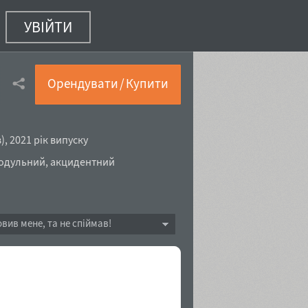
УВІЙТИ
Орендувати / Купити
в
),
2021 рік випуску
одульний
,
акцидентний
овив мене, та не спіймав!