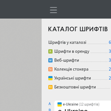
КАТАЛОГ ШРИФТІВ
Шрифтів у каталозі
6
Шрифти в оренду
3
Веб-шрифти
3
Колекція стокера
2
Українські шрифти
2
Безкоштовні шрифти
A
e-Ukraine
(12 шрифтів)
B