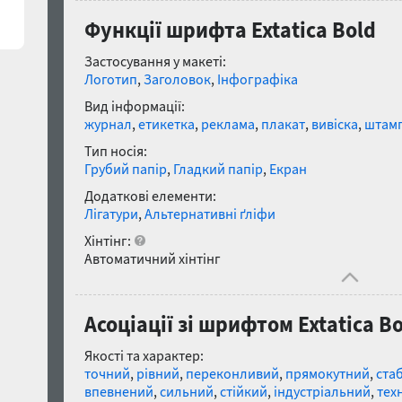
Функції шрифта Extatica Bold
Застосування у макеті:
Логотип
,
Заголовок
,
Інфографіка
Вид інформації:
журнал
,
етикетка
,
реклама
,
плакат
,
вивіска
,
штам
Тип носія:
Грубий папір
,
Гладкий папір
,
Екран
Додаткові елементи:
Лігатури
,
Альтернативні ґліфи
Хінтінг:
Автоматичний хінтінг
Асоціації зі шрифтом Extatica B
Якості та характер:
точний
,
рівний
,
переконливий
,
прямокутний
,
ста
впевнений
,
сильний
,
стійкий
,
індустріальний
,
тех