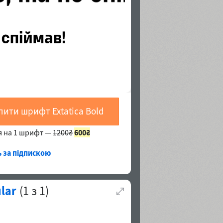
пити шрифт Extatica Bold
я на 1 шрифт —
1200₴
600₴
ь за підпискою
lar
(
1
з
1
)