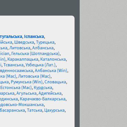
тугальська
,
Іспанська
,
ійська
,
Шведська
,
Турецька
,
ська
,
Литовська
,
Албанська
,
ician
,
Гельська (Шотландська)
,
in)
,
Каракалпацька
,
Каталонська
,
і
,
Тсванська
,
Узбецька (Лат.)
,
івденносаамська
,
Албанська (Win)
,
ка (Mac)
,
Литовська (Mac)
,
цька
,
Румунська (Win)
,
Словацька
,
,
Естонська (Mac)
,
Курдська
,
варська
,
Агульська
,
Адигейська
,
рдинська
,
Карачаєво-Балкарська
,
довсько-Мокшанська
,
басаранська
,
Татська
,
Цахурська
,