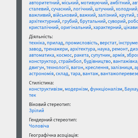
авторитетний
,
міський
,
мотивуючий
,
амбітний
,
ав
сталевий
,
сучасний
,
логічний
,
штучний
,
холодний
важливий
,
військовий
,
важкий
,
залізний
,
крутий
,
архітектурний
,
грубий
,
брутальний
,
суворий
,
роб
кристалічний
,
оригінальний
,
характерний
,
цікави
Діяльність:
техніка
,
прилад
,
промисловість
,
верстат
,
інструме
завод
,
тренажери
,
архітектура
,
наука
,
ремонт
,
диз
автоматика
,
космос
,
ракета
,
супутник
,
армія
,
збро
конструктор
,
страйкбол
,
будівництво
,
вантажівка
двигун
,
технології
,
вагон
,
креслення
,
залізниця
,
а
астрономія
,
склад
,
тара
,
вантаж
,
вантажоперевез
Стилістика:
конструктивізм
,
модернізм
,
функціоналізм
,
Бауха
тек
Віковий стереотип:
Зрілий
Гендерний стереотип:
Чоловіча
Географічна асоціація: