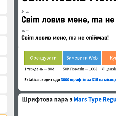
24 px
16 px
Орендувати
Замовити Web
Ку
1 тиждень —
80₴
50K Показів —
160₴
Ліцензі
Extatica входить до
3000 шрифтів за $15 на місяц
Шрифтова пара з
Mars Type Regu