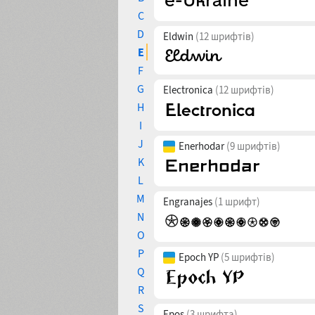
C
D
Eldwin
(12 шрифтів)
E
F
G
Electronica
(12 шрифтів)
H
I
J
Enerhodar
(9 шрифтів)
K
L
M
Engranajes
(1 шрифт)
N
O
P
Epoch YP
(5 шрифтів)
Q
R
S
Epos
(3 шрифта)