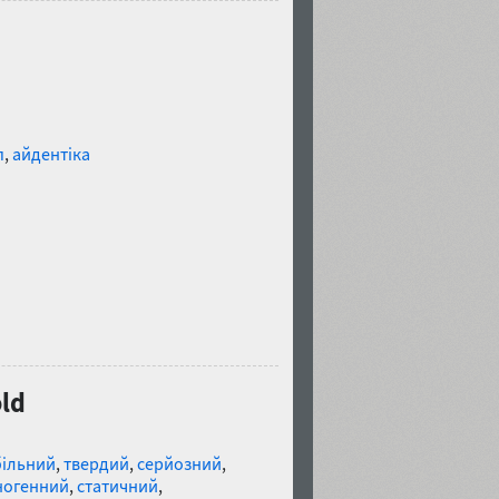
п
,
айдентіка
old
більний
,
твердий
,
серйозний
,
ногенний
,
статичний
,