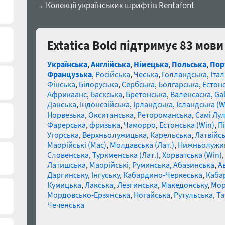
→ Колекції українських шрифтів Rentafont
Extatica Bold підтримує 83 мови
Українська
,
Англійська
,
Німецька
,
Польська
,
Пор
Французька
,
Російська
,
Чеська
,
Голландська
,
Італ
Фінська
,
Білоруська
,
Сербська
,
Болгарська
,
Естон
Африкаанс
,
Баскська
,
Бретонська
,
Валенсаска
,
Gal
Данська
,
Індонезійська
,
Ірландська
,
Ісландська (W
Норвезька
,
Окситанська
,
Ретороманська
,
Самі Лул
Фарерська
,
фризька
,
Чаморро
,
Естонська (Win)
,
П
Угорська
,
Верхньолужицька
,
Карельська
,
Латвійсь
Маорійські (Mac)
,
Молдавська (Лат.)
,
Нижньолужи
Словенська
,
Туркменська (Лат.)
,
Хорватська (Win)
Латишська
,
Маорійські
,
Руминська
,
Абазинська
,
А
Даргинську
,
Інгуську
,
Кабардино-Черкеська
,
Каба
Кумицька
,
Лакська
,
Лезгинська
,
Македонську
,
Мор
Мордовсько-Ерзянська
,
Ногайська
,
Рутульська
,
Та
Чеченська