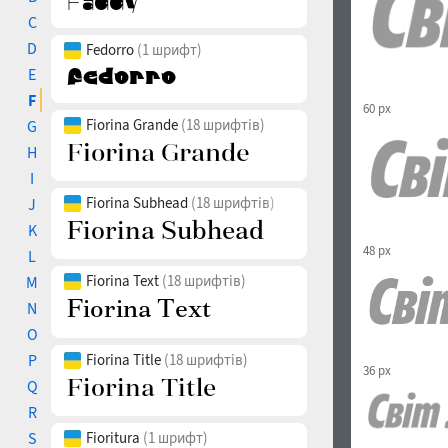
C
D
Fedorro
(1 шрифт)
E
F
60 px
Fiorina Grande
(18 шрифтів)
G
H
I
Fiorina Subhead
(18 шрифтів)
J
K
48 px
L
Fiorina Text
(18 шрифтів)
M
N
O
P
Fiorina Title
(18 шрифтів)
36 px
Q
R
S
Fioritura
(1 шрифт)