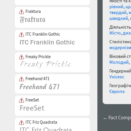
Якості та 
рівний
,
щі
Fraktura
твердий
,
м
швидкий
,
Діяльність
Місто
,
диз
ITC Franklin Gothic
Стилістика
модерніз
Віковий с
Freaky Prickle
Молодий
,
Гендерний
Унісекс
Freehand 471
Географічн
Європа
FreeSet
← Fact Compr
ITC Friz Quadrata