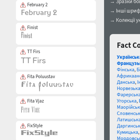
→ Зразки бо
February 2
→ Інші шриф
→ Колекції у
Finist
Fact C
TT Firs
Українськ
Французь
Фінська
,
Б
Африкаан
Fita Poluustav
Данська
,
І
Норвезьк
Фарерськ
Угорська
,
Fita Vjaz
Маорійські
Словенсь
Латишськ
Даргинськ
FixStyle
Кумицька
Мордовсь