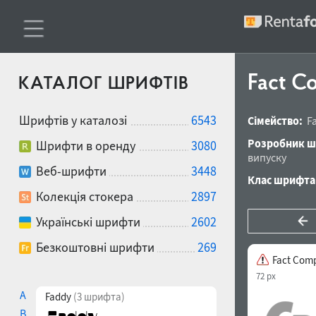
Fact Co
КАТАЛОГ ШРИФТІВ
Шрифтів у каталозі
6543
Сімейство:
F
Розробник ш
Шрифти в оренду
3080
випуску
Веб-шрифти
3448
Клас шрифта
Колекція стокера
2897
Українські шрифти
2602
Безкоштовні шрифти
269
Fact Comp
72 px
A
Faddy
(3 шрифта)
B