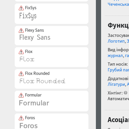
Чеченська
FixSys
Функці
Flexy Sans
Застосуван
Логотип
,
Вид інфор
Flox
журнал
,
г
Тип носія:
Грубий па
Flox Rounded
Додаткові
Лігатури
,
Хінтінг:
Formular
Автоматич
Foros
Асоціа