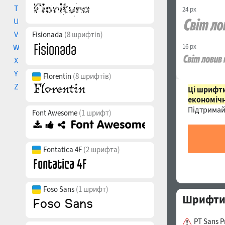
T
24 px
U
V
Fisionada
(8 шрифтів)
W
16 px
X
Y
Florentin
(8 шрифтів)
Z
Ці шрифти
економічн
Підтримай
Font Awesome
(1 шрифт)
Fontatica 4F
(2 шрифта)
Foso Sans
(1 шрифт)
Шрифти с
PT Sans P