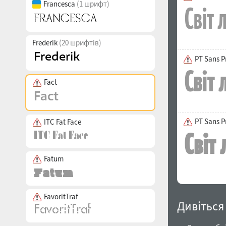
Francesca
(1 шрифт)
Frederik
(20 шрифтів)
PT Sans P
Fact
PT Sans P
ITC Fat Face
Fatum
FavoritTraf
Дивіться