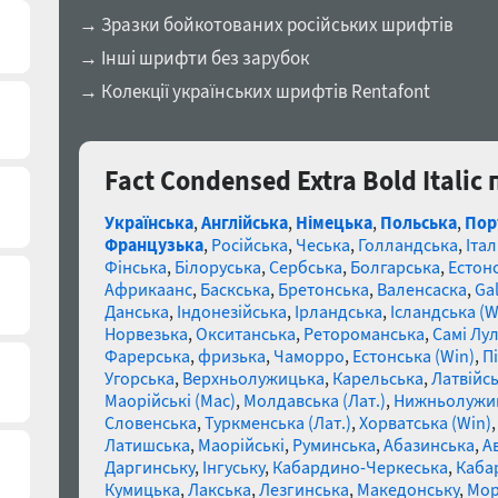
→ Зразки бойкотованих російських шрифтів
→ Інші шрифти без зарубок
→ Колекції українських шрифтів Rentafont
Fact Condensed Extra Bold Italic
Українська
,
Англійська
,
Німецька
,
Польська
,
Пор
Французька
,
Російська
,
Чеська
,
Голландська
,
Італ
Фінська
,
Білоруська
,
Сербська
,
Болгарська
,
Естон
Африкаанс
,
Баскська
,
Бретонська
,
Валенсаска
,
Gal
Данська
,
Індонезійська
,
Ірландська
,
Ісландська (W
Норвезька
,
Окситанська
,
Ретороманська
,
Самі Лул
Фарерська
,
фризька
,
Чаморро
,
Естонська (Win)
,
П
Угорська
,
Верхньолужицька
,
Карельська
,
Латвійсь
Маорійські (Mac)
,
Молдавська (Лат.)
,
Нижньолужи
Словенська
,
Туркменська (Лат.)
,
Хорватська (Win)
Латишська
,
Маорійські
,
Руминська
,
Абазинська
,
А
Даргинську
,
Інгуську
,
Кабардино-Черкеська
,
Каба
Кумицька
,
Лакська
,
Лезгинська
,
Македонську
,
Мор