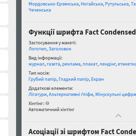
Мордовсько-Ерзянська
,
Ногайська
,
Рутульська
,
Та
Чеченська
Функції шрифта Fact Condensed E
Застосування у макеті:
Логотип
,
Заголовок
Вид інформації:
журнал
,
газета
,
реклама
,
плакат
,
лендінг
,
етикетк
Тип носія:
Грубий папір
,
Гладкий папір
,
Екран
Додаткові елементи:
Лігатури
,
Альтернативні ґліфи
,
Мінускульні цифр
Хінтінг:
Автоматичний хінтінг
Асоціації зі шрифтом Fact Conden