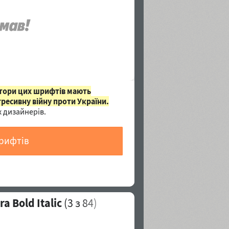
втори цих шрифтів мають
гресивну війну проти України.
 дизайнерів.
шрифтів
 Bold Italic
(
3
з 84)