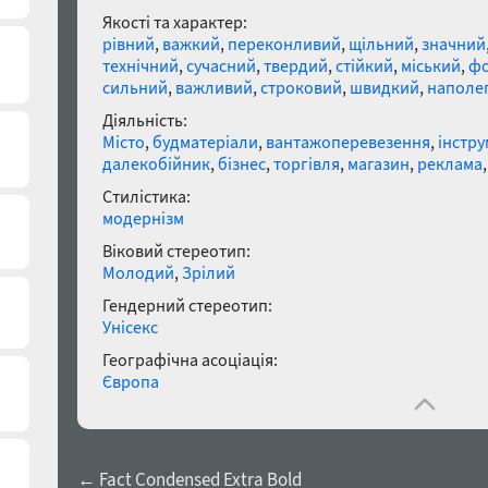
Якості та характер:
рівний
,
важкий
,
переконливий
,
щільний
,
значний
технічний
,
сучасний
,
твердий
,
стійкий
,
міський
,
фо
сильний
,
важливий
,
строковий
,
швидкий
,
наполе
Діяльність:
Місто
,
будматеріали
,
вантажоперевезення
,
інстру
далекобійник
,
бізнес
,
торгівля
,
магазин
,
реклама
Стилістика:
модернізм
Віковий стереотип:
Молодий
,
Зрілий
Гендерний стереотип:
Унісекс
Географічна асоціація:
Європа
← Fact Condensed Extra Bold