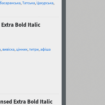
басаранська
,
Татська
,
Цахурська
,
xtra Bold Italic
а
,
вивіска
,
цінник
,
титри
,
афіша
и
sed Extra Bold Italic