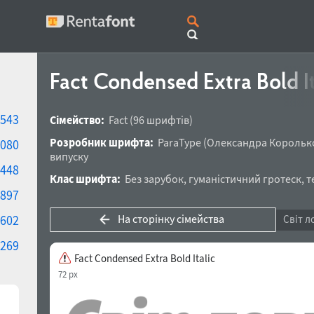
Fact Condensed Extra Bold I
543
Сімейство:
Fact
(96 шрифтів)
Розробник шрифта:
ParaType
(
Олександра Корольк
080
випуску
448
Клас шрифта:
Без зарубок
,
гуманістичний гротеск
,
т
897
На сторінку сімейства
602
Світ л
269
Fact Condensed Extra Bold Italic
72 px