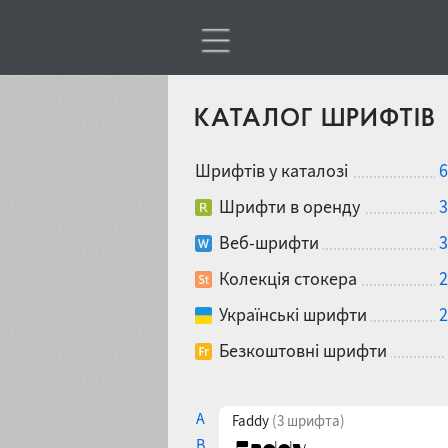
КАТАЛОГ ШРИФТІВ
Шрифтів у каталозі
6
Шрифти в оренду
3
Веб-шрифти
3
Колекція стокера
2
Українські шрифти
2
Безкоштовні шрифти
A
Faddy
(3 шрифта)
B