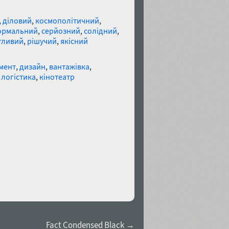
,
діловий
,
космополітичний
,
рмальний
,
серйозний
,
солідний
,
гливий
,
рішучий
,
якісний
мент
,
дизайн
,
вантажівка
,
,
логістика
,
кінотеатр
Fact Condensed Black →