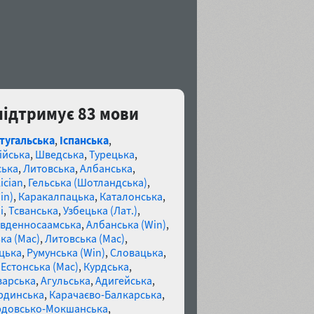
 підтримує 83 мови
тугальська
,
Іспанська
,
ійська
,
Шведська
,
Турецька
,
ська
,
Литовська
,
Албанська
,
ician
,
Гельська (Шотландська)
,
in)
,
Каракалпацька
,
Каталонська
,
і
,
Тсванська
,
Узбецька (Лат.)
,
івденносаамська
,
Албанська (Win)
,
ка (Mac)
,
Литовська (Mac)
,
цька
,
Румунська (Win)
,
Словацька
,
,
Естонська (Mac)
,
Курдська
,
варська
,
Агульська
,
Адигейська
,
рдинська
,
Карачаєво-Балкарська
,
довсько-Мокшанська
,