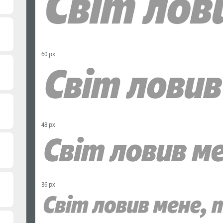
60 px
48 px
36 px