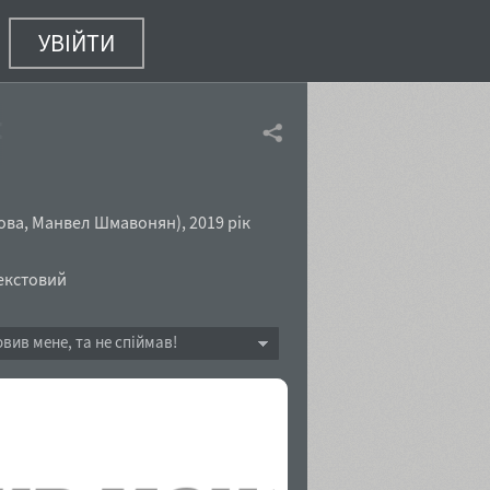
УВІЙТИ
talic
(46 з 96)
ова
,
Манвел Шмавонян
),
2019 рік
екстовий
овив мене, та не спіймав!