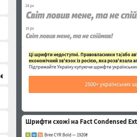
24 px
16 px
Ці шрифти недоступні. Правовласники та/або а
економічний зв'язок із росією, яка розв'язала а
Підтримайте Україну купуючи шрифти українських
2500+ українських 
Шрифти схожі на Fact Condensed Extra
Bree CYR Bold — 1920₴