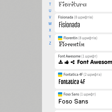
T
U
V
Fisionada
(8 шрифтів)
W
X
Y
Florentin
(8 шрифтів)
Z
Font Awesome
(1 шрифт)
Fontatica 4F
(2 шрифта)
Foso Sans
(1 шрифт)