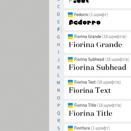
C
D
Fedorro
(1 шрифт)
E
F
Fiorina Grande
(18 шрифтів)
G
H
I
Fiorina Subhead
(18 шрифтів)
J
K
L
Fiorina Text
(18 шрифтів)
M
N
O
P
Fiorina Title
(18 шрифтів)
Q
R
S
Fioritura
(1 шрифт)