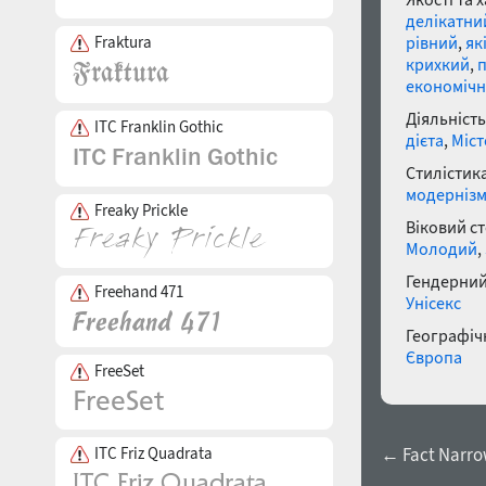
делікатни
рівний
,
як
Fraktura
крихкий
,
економіч
Діяльність
ITC Franklin Gothic
дієта
,
Міст
Стилістика
модерніз
Freaky Prickle
Віковий с
Молодий
,
Гендерний
Freehand 471
Унісекс
Географічн
Європа
FreeSet
← Fact Narrow
ITC Friz Quadrata