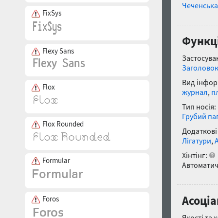
Чеченська
FixSys
Функці
Flexy Sans
Застосуван
Заголово
Вид інфор
Flox
журнал
,
п
Тип носія:
Грубий па
Flox Rounded
Додаткові
Лігатури
,
Хінтінг:
Formular
Автоматич
Асоціа
Foros
Якості та 