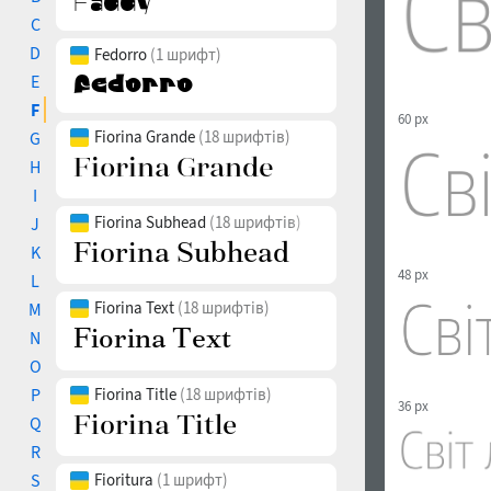
C
D
Fedorro
(1 шрифт)
E
F
60 px
Fiorina Grande
(18 шрифтів)
G
H
I
Fiorina Subhead
(18 шрифтів)
J
K
48 px
L
Fiorina Text
(18 шрифтів)
M
N
O
P
Fiorina Title
(18 шрифтів)
36 px
Q
R
S
Fioritura
(1 шрифт)