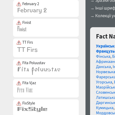
→ Зразки бо
February 2
→ Інші шриф
→ Колекції у
Finist
Fact N
TT Firs
Українськ
Французь
Фінська
,
Б
Африкаан
Fita Poluustav
Данська
,
І
Норвезьк
Фарерськ
Угорська
,
Fita Vjaz
Маорійські
Словенсь
Латишськ
Даргинськ
FixStyle
Кумицька
Мордовсь