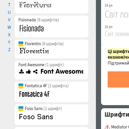
T
24 px
U
V
Fisionada
(8 шрифтів)
W
16 px
X
Y
Florentin
(8 шрифтів)
Z
Ці шрифти
економічн
Підтримай
Font Awesome
(1 шрифт)
Fontatica 4F
(2 шрифта)
Foso Sans
(1 шрифт)
Шрифти с
Mediator 