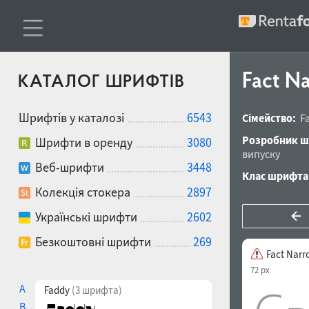
Fact Na
КАТАЛОГ ШРИФТІВ
Шрифтів у каталозі
6543
Сімейство:
F
Розробник ш
Шрифти в оренду
3080
випуску
Веб-шрифти
3448
Клас шрифта
Колекція стокера
2897
Українські шрифти
2602
Безкоштовні шрифти
269
Fact Narr
72 px
A
Faddy
(3 шрифта)
B