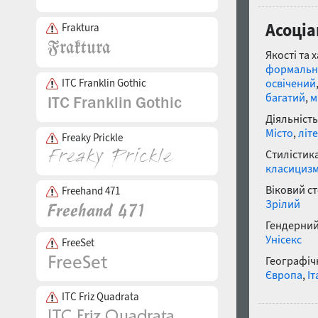
Асоціа
Fraktura
Якості та 
формальн
ITC Franklin Gothic
освічений
багатий
,
м
Діяльність
Місто
,
літ
Freaky Prickle
Стилістика
класициз
Віковий с
Freehand 471
Зрілий
Гендерний
Унісекс
FreeSet
Географічн
Європа
,
Іт
ITC Friz Quadrata