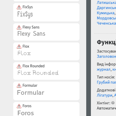
Латишськ
FixSys
Даргинськ
Кумицька
Мордовсь
Чеченська
Flexy Sans
Функці
Flox
Застосуван
Заголово
Вид інфор
Flox Rounded
журнал
,
к
Тип носія:
Грубий па
Formular
Додаткові
Лігатури
,
Хінтінг:
Foros
Автоматич