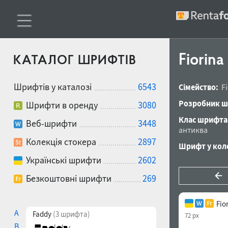
Fiorina
КАТАЛОГ ШРИФТІВ
Шрифтів у каталозі
6543
Сімейство:
F
Розробник ш
Шрифти в оренду
3080
Клас шрифта
Веб-шрифти
3448
антиква
Колекція стокера
2897
Шрифт у коле
Українські шрифти
2602
Безкоштовні шрифти
269
Fio
A
Faddy
(3 шрифта)
72 px
B