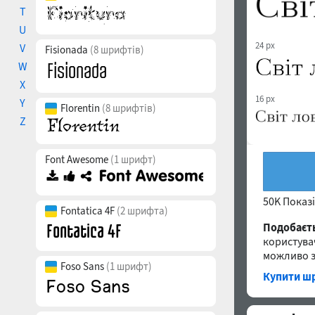
T
U
24 px
V
Fisionada
(8 шрифтів)
W
X
16 px
Y
Florentin
(8 шрифтів)
Z
Font Awesome
(1 шрифт)
50K Показ
Fontatica 4F
(2 шрифта)
Подобаєт
користува
можливо з
Foso Sans
(1 шрифт)
Купити шр