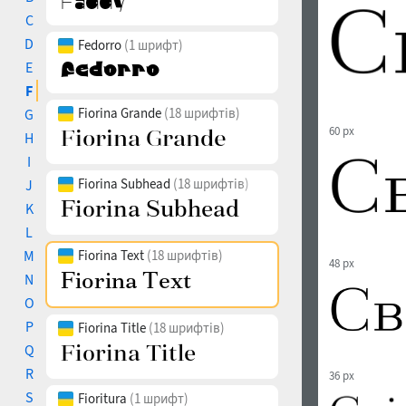
C
D
Fedorro
(1 шрифт)
E
F
Fiorina Grande
(18 шрифтів)
G
60 px
H
I
Fiorina Subhead
(18 шрифтів)
J
K
L
M
Fiorina Text
(18 шрифтів)
48 px
N
O
P
Fiorina Title
(18 шрифтів)
Q
R
36 px
S
Fioritura
(1 шрифт)