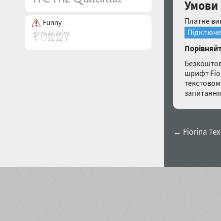
Умови 
Платне ви
Funny
Підключе
Порівняйт
Безкоштов
шрифт Fior
текстовом
запитанн
← Fiorina Text