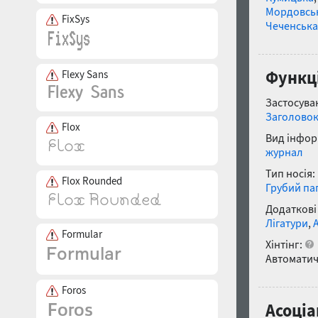
Мордовсь
FixSys
Чеченська
Функці
Flexy Sans
Застосуван
Заголово
Flox
Вид інфор
журнал
Тип носія:
Flox Rounded
Грубий па
Додаткові
Лігатури
,
Formular
Хінтінг:
Автоматич
Foros
Асоціац