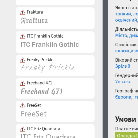
Якості та 
Fraktura
тонкий
,
л
освічений
Діяльність
Місто
,
диз
ITC Franklin Gothic
Стилістика
класициз
Freaky Prickle
Віковий с
Зрілий
Гендерний
Унісекс
Freehand 471
Географічн
Європа
,
Іт
FreeSet
Умови 
Платне ви
ITC Friz Quadrata
Оренда/П