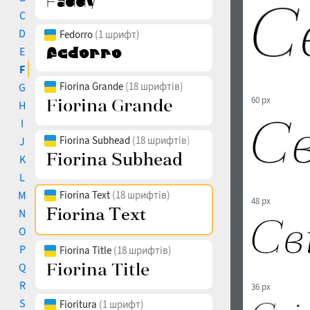
C
D
Fedorro
(1 шрифт)
E
F
Fiorina Grande
(18 шрифтів)
G
60 px
H
I
Fiorina Subhead
(18 шрифтів)
J
K
L
M
Fiorina Text
(18 шрифтів)
48 px
N
O
P
Fiorina Title
(18 шрифтів)
Q
R
36 px
S
Fioritura
(1 шрифт)