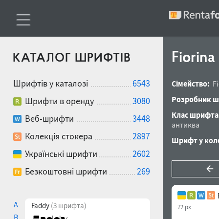
Fiorina
КАТАЛОГ ШРИФТІВ
Шрифтів у каталозі
6543
Сімейство:
F
Розробник ш
Шрифти в оренду
3080
Клас шрифта
Веб-шрифти
3448
антиква
Колекція стокера
2897
Шрифт у коле
Українські шрифти
2602
Безкоштовні шрифти
269
A
Faddy
(3 шрифта)
72 px
B