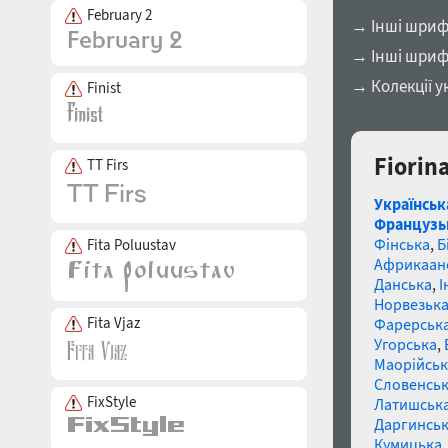
February 2
→ Інші шрифт
→ Інші шриф
→ Колекції у
Finist
Fiorin
TT Firs
Українськ
Французь
Фінська
,
Б
Fita Poluustav
Африкаан
Данська
,
І
Норвезьк
Fita Vjaz
Фарерськ
Угорська
,
Маорійські
Словенсь
FixStyle
Латишськ
Даргинськ
Кумицька