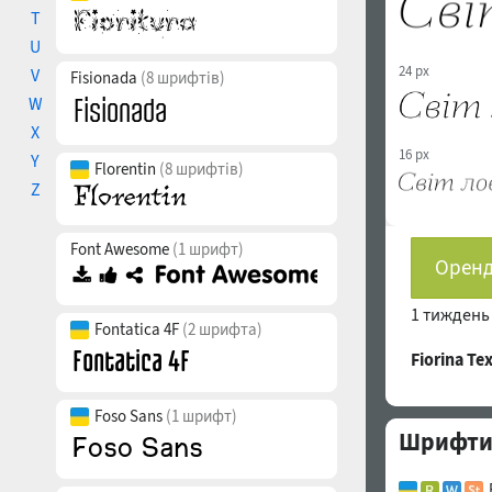
T
U
24 px
V
Fisionada
(8 шрифтів)
W
X
16 px
Y
Florentin
(8 шрифтів)
Z
Font Awesome
(1 шрифт)
Оренд
1 тижден
Fontatica 4F
(2 шрифта)
Fiorina T
Foso Sans
(1 шрифт)
Шрифти с