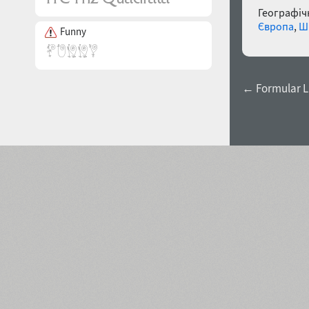
Географічн
Європа
,
Ш
Funny
← Formular L