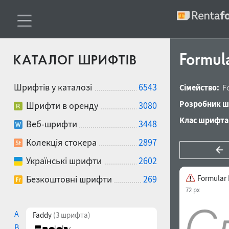
Formula
КАТАЛОГ ШРИФТІВ
Шрифтів у каталозі
6543
Сімейство:
F
Розробник ш
Шрифти в оренду
3080
Клас шрифта
Веб-шрифти
3448
Колекція стокера
2897
Українські шрифти
2602
Безкоштовні шрифти
269
Formular L
72 px
A
Faddy
(3 шрифта)
B