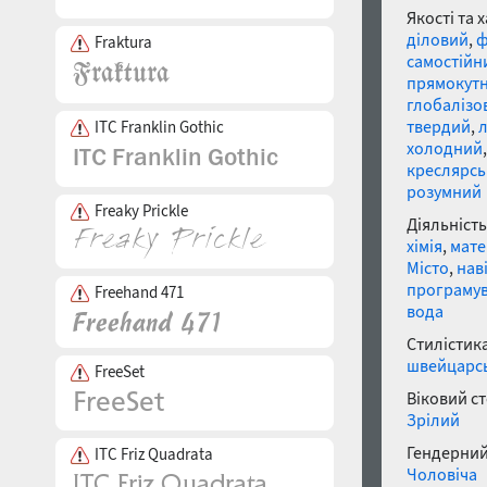
Якості та 
діловий
,
ф
Fraktura
самостійн
прямокут
глобалізо
твердий
,
ITC Franklin Gothic
холодний
креслярс
розумний
Freaky Prickle
Діяльність
хімія
,
мате
Місто
,
нав
програму
Freehand 471
вода
Стилістика
швейцарсь
FreeSet
Віковий с
Зрілий
Гендерний
ITC Friz Quadrata
Чоловіча