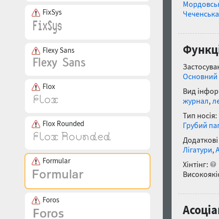
Мордовсь
FixSys
Чеченська
Функці
Flexy Sans
Застосуван
Основний 
Flox
Вид інфор
журнал
,
л
Тип носія:
Flox Rounded
Грубий па
Додаткові
Лігатури
,
Formular
Хінтінг:
Високоякіс
Foros
Асоціа