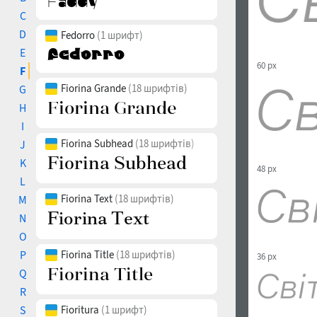
C
D
Fedorro
(1 шрифт)
E
60 px
F
Fiorina Grande
(18 шрифтів)
G
H
I
Fiorina Subhead
(18 шрифтів)
J
K
48 px
L
Fiorina Text
(18 шрифтів)
M
N
O
P
Fiorina Title
(18 шрифтів)
36 px
Q
R
S
Fioritura
(1 шрифт)