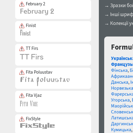
February 2
→ Зразки бо
→ Інші шриф
→ Колекції у
Finist
Formul
TT Firs
Українськ
Французь
Фінська
,
Б
Fita Poluustav
Африкаан
Данська
,
І
Норвезьк
Фарерськ
Fita Vjaz
Угорська
,
Маорійські
Словенсь
Латишськ
FixStyle
Даргинськ
Кумицька