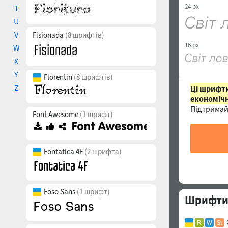
24 px
T
U
V
Fisionada
(8 шрифтів)
16 px
W
X
Y
Florentin
(8 шрифтів)
Z
Ці шрифти
економічн
Підтримай
Font Awesome
(1 шрифт)
Fontatica 4F
(2 шрифта)
Foso Sans
(1 шрифт)
Шрифти с