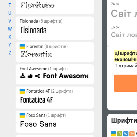
24 px
T
U
V
Fisionada
(8 шрифтів)
16 px
W
X
Y
Florentin
(8 шрифтів)
Z
Ці шрифти
економічн
Підтримай
Font Awesome
(1 шрифт)
Fontatica 4F
(2 шрифта)
Foso Sans
(1 шрифт)
Шрифти 