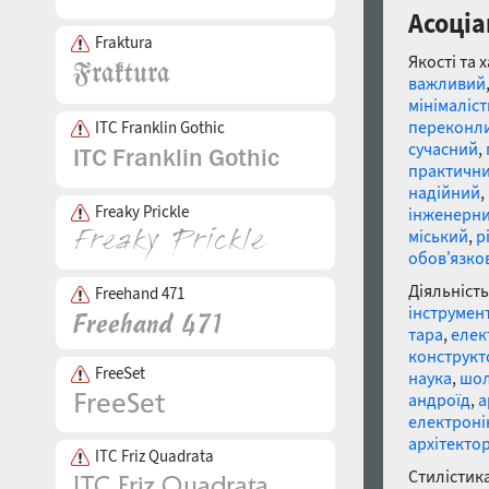
Асоціа
Fraktura
Якості та 
важливий
мінімаліс
переконл
ITC Franklin Gothic
сучасний
,
практичн
надійний
,
Freaky Prickle
інженерн
міський
,
р
обов'язко
Діяльність
Freehand 471
інструмен
тара
,
елек
конструкт
FreeSet
наука
,
шо
андроїд
,
а
електроні
архітекто
ITC Friz Quadrata
Стилістика