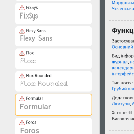
Мордовсь
FixSys
Чеченська
Функц
Flexy Sans
Застосуван
Основний 
Flox
Вид інфор
журнал
,
н
календарн
інтерфейс
Flox Rounded
Тип носія:
Грубий па
Додаткові
Formular
Лігатури
,
Хінтінг:
Високоякіс
Foros