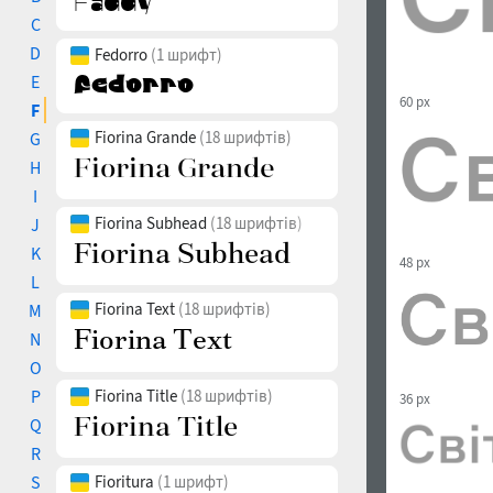
C
D
Fedorro
(1 шрифт)
E
60 px
F
Fiorina Grande
(18 шрифтів)
G
H
I
Fiorina Subhead
(18 шрифтів)
J
K
48 px
L
Fiorina Text
(18 шрифтів)
M
N
O
P
Fiorina Title
(18 шрифтів)
36 px
Q
R
S
Fioritura
(1 шрифт)