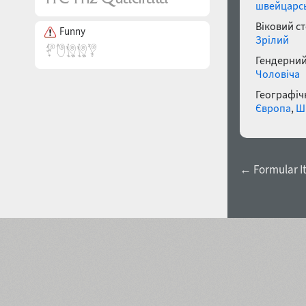
швейцарсь
Віковий с
Funny
Зрілий
Гендерний
Чоловіча
Географічн
Європа
,
Ш
← Formular It