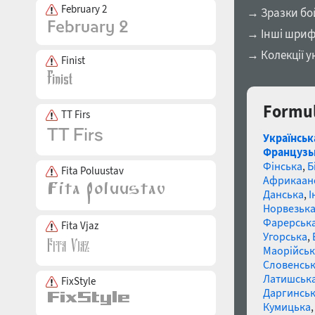
February 2
→ Зразки бо
→ Інші шриф
→ Колекції у
Finist
Formul
TT Firs
Українськ
Французь
Фінська
,
Б
Fita Poluustav
Африкаан
Данська
,
І
Норвезьк
Фарерськ
Fita Vjaz
Угорська
,
Маорійські
Словенсь
Латишськ
FixStyle
Даргинськ
Кумицька