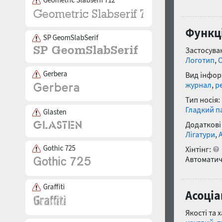
Функці
SP GeomSlabSerif
Застосуван
Логотип
,
Gerbera
Вид інфор
журнал
,
р
Тип носія:
Гладкий п
Glasten
Додаткові
Лігатури
,
Gothic 725
Хінтінг:
Автоматич
Graffiti
Асоціа
Якості та 