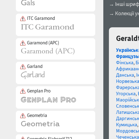
→ Інші шриф
→ Колекції у
ITC Garamond
Gerald
Garamond (APC)
Українськ
Французь
Фінська
,
Б
Garland
Африкаан
Данська
,
І
Норвезьк
Фарерськ
Genplan Pro
Угорська
,
Маорійські
Словенсь
Латишськ
Geometria
Даргинськ
Кумицька
Мордовсь
Чеченська
Geometric Slabserif 712