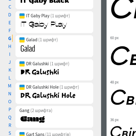
C
D
IT Gaby Play
(1 шрифт)
E
F
G
60 px
Galad
(1 шрифт)
H
I
J
DR Galushki
(1 шрифт)
K
L
48 px
M
DR Galushki Hole
(1 шрифт)
N
O
P
Gang
(2 шрифта)
Q
36 px
R
S
Gart Sans
(11 шрифтів)