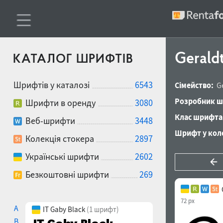
Gerald
КАТАЛОГ ШРИФТІВ
Шрифтів у каталозі
6543
Сімейство:
G
Розробник ш
Шрифти в оренду
3080
Клас шрифта
Веб-шрифти
3448
Шрифт у коле
Колекція стокера
2897
Українські шрифти
2602
Безкоштовні шрифти
269
72 px
A
IT Gaby Black
(1 шрифт)
B