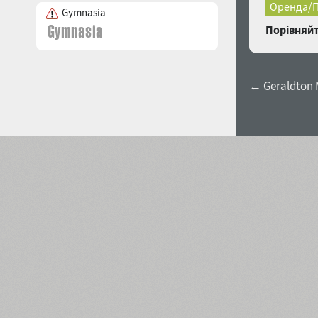
Оренда/П
Gymnasia
Порівняйт
← Geraldton