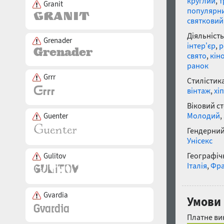
круглий
,
т
Granit
популярн
святковий
Діяльність
Grenader
інтер'єр
,
р
свято
,
кін
ранок
Grrr
Стилістика
вінтаж
,
хі
Віковий с
Молодий
,
Guenter
Гендерний
Унісекс
Географічн
Gulitov
Італія
,
Фра
Gvardia
Умови 
Платне ви