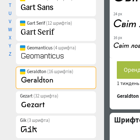
T
U
24 px
V
Gart Serif
(12 шрифтів)
W
X
16 px
Y
Geomanticus
(4 шрифта)
Z
Оренд
Geraldton
(16 шрифтів)
1 тижден
Gezart
(32 шрифта)
Geraldto
Шрифто
Gik
(3 шрифта)