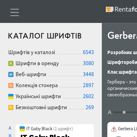
Gerbe
КАТАЛОГ ШРИФТІВ
Шрифтів у каталозі
6543
Розробник ш
Шрифтороби
Шрифти в оренду
3080
Клас шрифта
Веб-шрифти
3448
Гербера – эт
Колекція стокера
2897
органические
своеобразный
Українські шрифти
2602
пропорции пр
Безкоштовні шрифти
269
обратным кон
шрифт постав
функции. Гер
наборов циф
A
IT Gaby Black
(1 шрифт)
Gerbera L
Гаянэ Багдаса
B