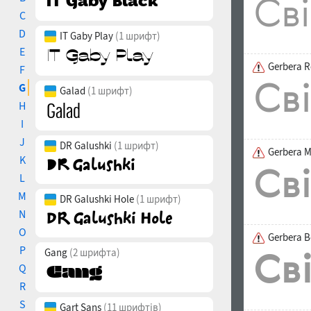
C
D
IT Gaby Play
(1 шрифт)
E
Gerbera R
F
G
Galad
(1 шрифт)
H
I
J
DR Galushki
(1 шрифт)
Gerbera 
K
L
M
DR Galushki Hole
(1 шрифт)
N
O
Gerbera B
P
Gang
(2 шрифта)
Q
R
S
Gart Sans
(11 шрифтів)