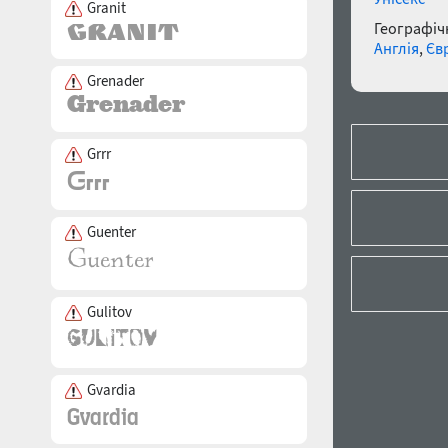
Granit
Географічн
Англія
,
Єв
Grenader
Grrr
Guenter
Gulitov
Gvardia