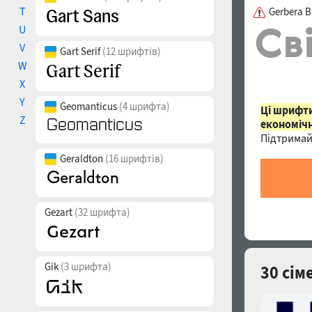
T
Gerbera B
U
V
Gart Serif
(12 шрифтів)
W
X
Y
Geomanticus
(4 шрифта)
Ці шрифти
Z
економічн
Підтримай
Geraldton
(16 шрифтів)
Gezart
(32 шрифта)
Gik
(3 шрифта)
30 сім