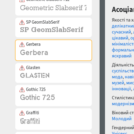
Асоціа
Якості та 
SP GeomSlabSerif
делікатни
сучасний
,
цікавий
,
о
мінімаліс
Gerbera
формальн
яскравий
Діяльність
Glasten
суспільст
мода
,
наві
музей
,
мис
інновації
,
Gothic 725
Стилістика
модерніз
Віковий с
Graffiti
Молодий
Гендерний
Унісекс