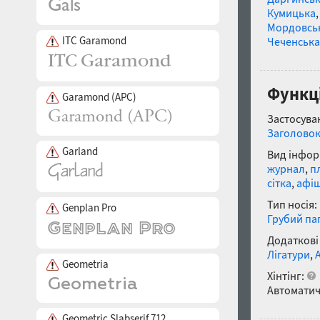
Кумицька
Мордовсь
ITC Garamond
Чеченська
Функці
Garamond (APC)
Застосуван
Заголово
Garland
Вид інфор
журнал
,
п
сітка
,
афі
Тип носія:
Genplan Pro
Грубий па
Додаткові
Лігатури
,
Geometria
Хінтінг:
Автоматич
Geometric Slabserif 712