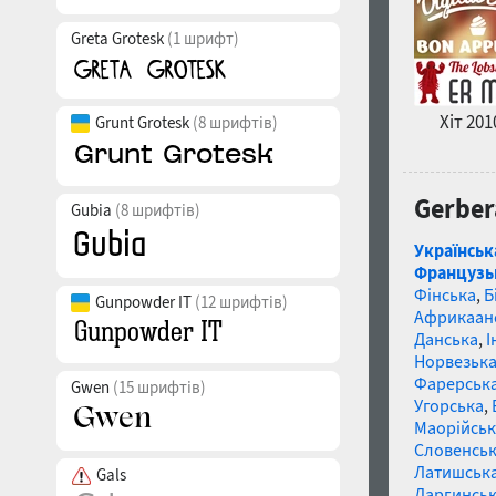
Greta Grotesk
(1 шрифт)
Хіт 201
Grunt Grotesk
(8 шрифтів)
Gerber
Gubia
(8 шрифтів)
Українськ
Французь
Фінська
,
Б
Gunpowder IT
(12 шрифтів)
Африкаан
Данська
,
І
Норвезьк
Фарерськ
Gwen
(15 шрифтів)
Угорська
,
Маорійські
Словенсь
Латишськ
Gals
Даргинськ