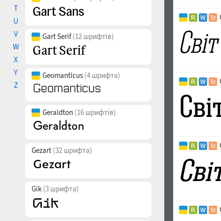
T
U
V
Gart Serif
(12 шрифтів)
W
X
Y
Geomanticus
(4 шрифта)
Z
Geraldton
(16 шрифтів)
Gezart
(32 шрифта)
Gik
(3 шрифта)