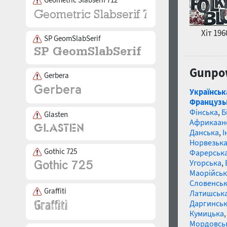
Хіт 196
SP GeomSlabSerif
Gunpow
Gerbera
Українськ
Французь
Фінська
,
Б
Glasten
Африкаан
Данська
,
І
Норвезьк
Gothic 725
Фарерськ
Угорська
,
Маорійські
Словенсь
Graffiti
Латишськ
Даргинськ
Кумицька
Мордовсь