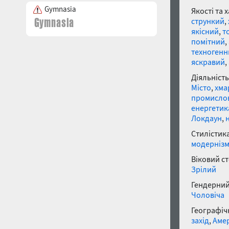
Gymnasia
Якості та 
стрункий
,
якісний
,
т
помітний
,
техногенн
яскравий
,
Діяльність
Місто
,
хма
промислов
енергетик
Локдаун
,
Стилістика
модерніз
Віковий с
Зрілий
Гендерний
Чоловіча
Географічн
захід
,
Аме