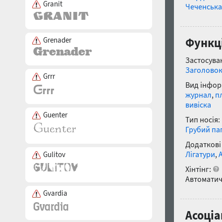
Granit
Чеченська
Grenader
Функці
Застосуван
Заголово
Grrr
Вид інфор
журнал
,
п
вивіска
Guenter
Тип носія:
Грубий па
Додаткові
Лігатури
,
Gulitov
Хінтінг:
Автоматич
Gvardia
Асоціа