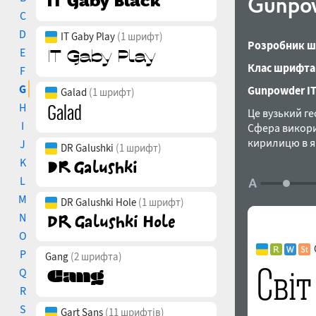
Gunpo
C
D
IT Gaby Play
(1 шрифт)
Розробник ш
E
Клас шрифта
F
G
Gunpowder IT
Galad
(1 шрифт)
H
Це вузький г
I
Сфера викори
кирилицю в я
J
DR Galushki
(1 шрифт)
розробила Тет
K
L
M
DR Galushki Hole
(1 шрифт)
N
O
P
Gang
(2 шрифта)
Q
R
S
Gart Sans
(11 шрифтів)