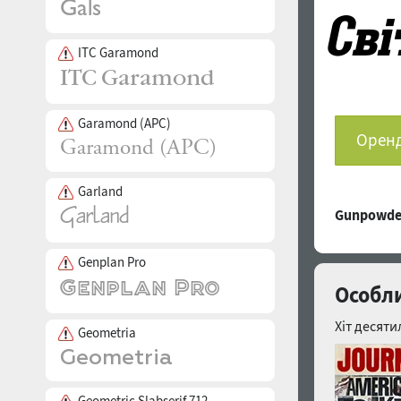
ITC Garamond
Garamond (APC)
Оренд
Garland
Gunpowde
Genplan Pro
Особли
Хіт десяти
Geometria
Geometric Slabserif 712