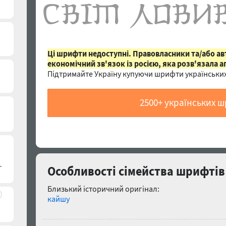
Ці шрифти недоступні. Правовласники та/або а
економічний зв'язок із росією, яка розв'язала а
Підтримайте Україну купуючи шрифти українських
2500+ українських 
Особливості сімейства шрифтів 
Близький історичний оригінал:
)
кайшу