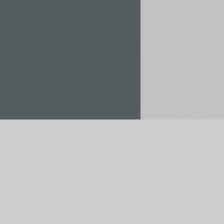
Орендувати / Купити
Зберегти у проєкт
мо платежі через: