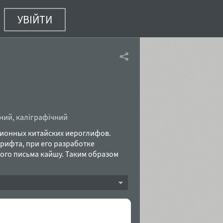
УВІЙТИ
ний
,
каліграфічний
ионных китайских иероглифов.
рифта, при его разработке
ого письма кайшу. Таким образом
 ощущения подлинности рисунка даже
роектирован молодым дизайнером из
компанией ПараТайп в 2008.