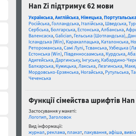
Han Zi підтримує 62 мови
Українська
,
Англійська
,
Німецька
,
Португальськ
Російська
,
Голландська
,
Італійська
,
Шведська
,
Тур
Сербська
,
Болгарська
,
Естонська
,
Албанська
,
Афр
Валенсаска
,
Galician
,
Гельська (Шотландська)
,
Дан
Ісландська (Win)
,
Каракалпацька
,
Каталонська
,
Но
Ретороманська
,
Самі Лулі
,
Тсванська
,
Узбецька (Ла
Естонська (Win)
,
Південносаамська
,
Курдська
,
Аба
Адигейська
,
Даргинську
,
Інгуську
,
Кабардино-Чер
Балкарська
,
Кумицька
,
Лакська
,
Лезгинська
,
Маке
Мордовсько-Ерзянська
,
Ногайська
,
Рутульська
,
Та
Чеченська
Функції сімейства шрифтів Han 
Застосування у макеті:
Логотип
,
Заголовок
Вид інформації:
журнал
,
реклама
,
плакат
,
пакування
,
афіша
,
вивіс