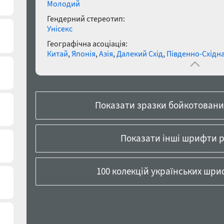
Молодий
Гендерний стереотип:
Унісекс
Географічна асоціація:
Китай
,
Японія
,
Азія
,
Далекий Схід
,
Південно-Східна
Показати зразки бойкотованих
Показати інші шрифти 
100 колекцій українських шриф