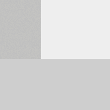
Обрано:
0
Головна сторінка
Пошук шрифтів
Колекції українських шрифтів
Каталог шрифтів
Автори і студії