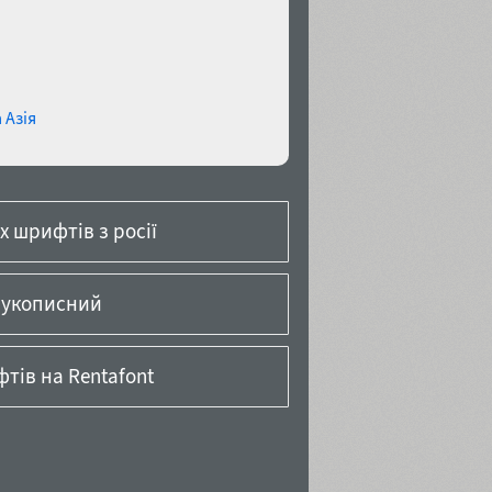
 Азія
 шрифтів з росії
рукописний
тів на Rentafont