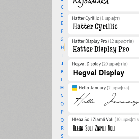
C
D
Hatter Cyrillic
(1 шрифт)
E
F
G
Hatter Display Pro
(12 шрифтів)
H
I
J
Hegval Display
(20 шрифтів)
K
L
M
Hello January
(2 шрифта)
N
O
P
Hleba Soli Ziamli Voli
(10 шрифтів
Q
R
S