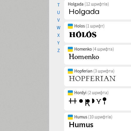
Holgada
(12 шрифтів)
T
U
V
Holos
(1 шрифт)
W
X
Y
Homenko
(4 шрифта)
Z
Hopferian
(3 шрифта)
Hordyi
(2 шрифта)
Humus
(10 шрифтів)