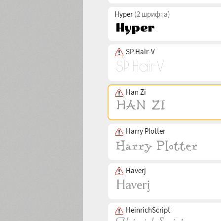
Hyper
(2 шрифта)
SP Hair-V
Han Zi
Harry Plotter
Haverj
HeinrichScript