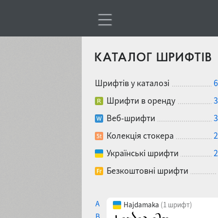
КАТАЛОГ ШРИФТІВ
Шрифтів у каталозі
6
Шрифти в оренду
3
Веб-шрифти
3
Колекція стокера
2
Українські шрифти
2
Безкоштовні шрифти
A
Hajdamaka
(1 шрифт)
B