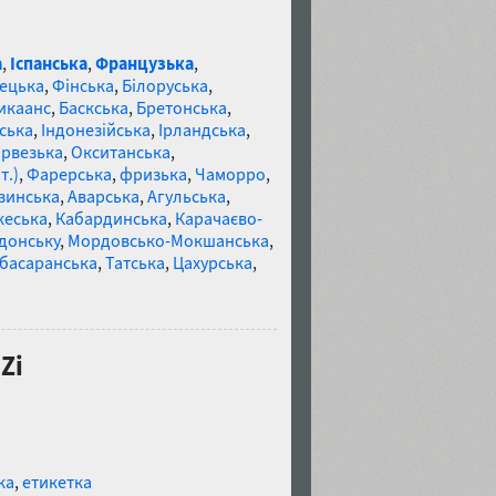
а
,
Іспанська
,
Французька
,
ецька
,
Фінська
,
Білоруська
,
икаанс
,
Баскська
,
Бретонська
,
ська
,
Індонезійська
,
Ірландська
,
рвезька
,
Окситанська
,
т.)
,
Фарерська
,
фризька
,
Чаморро
,
зинська
,
Аварська
,
Агульська
,
кеська
,
Кабардинська
,
Карачаєво-
донську
,
Мордовсько-Мокшанська
,
басаранська
,
Татська
,
Цахурська
,
Zi
ка
,
етикетка