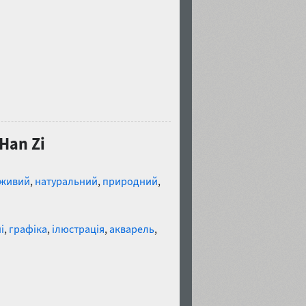
Han Zi
живий
,
натуральний
,
природний
,
і
,
графіка
,
ілюстрація
,
акварель
,