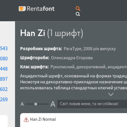
Han Zi
(1 шрифт)
543
Розробник шрифта:
ParaType
,
2008 рік випуску
Шрифтороби:
Олександра Єгорова
080
Клас шрифта:
Рукописний
,
декоративний
,
акцидент
448
Акцидентный шрифт, основанный на формах традиц
897
Несмотря на декоративно-прикладное назначение ш
использовалась таблица стандартных ключей уставн
602
автору удалось достичь стилистической близости и
269
в абсолютно непохожих системах письма. Шрифт сп
Світ ловив мене, та не спіймав!
Санкт-Петербурга Александрой Егоровой и выпущен 
Han Zi Normal