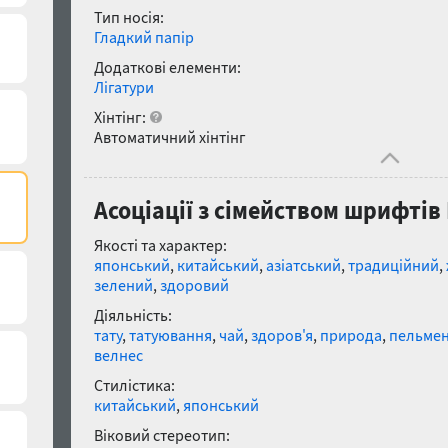
Тип носія:
Гладкий папір
Додаткові елементи:
Лігатури
Хінтінг:
Автоматичний хінтінг
Асоціації з сімейством шрифтів 
Якості та характер:
японський
,
китайський
,
азіатський
,
традиційний
,
зелений
,
здоровий
Діяльність:
тату
,
татуювання
,
чай
,
здоров'я
,
природа
,
пельмен
велнес
Стилістика:
китайський
,
японський
Віковий стереотип: