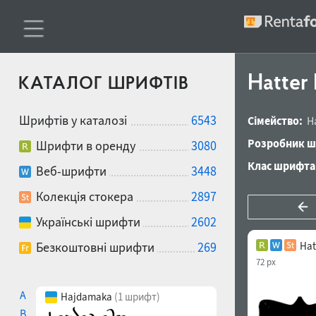
Hatter 
КАТАЛОГ ШРИФТІВ
Шрифтів у каталозі
6543
Сімейство:
H
Розробник ш
Шрифти в оренду
3080
Клас шрифта
Веб-шрифти
3448
Колекція стокера
2897
Українські шрифти
2602
Безкоштовні шрифти
269
Hat
72 px
A
Hajdamaka
(1 шрифт)
B