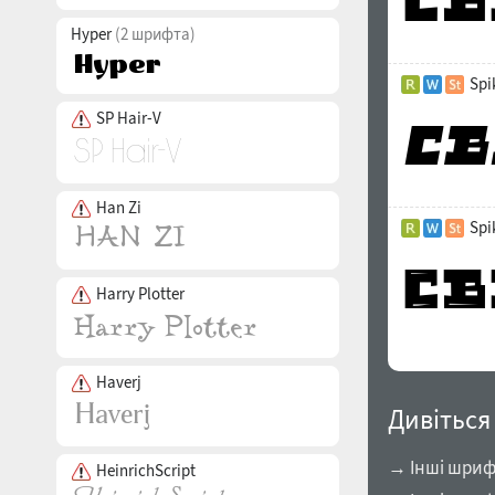
Hyper
(2 шрифта)
Spi
SP Hair-V
Han Zi
Spi
Harry Plotter
Haverj
Дивіться
→ Інші шрифт
HeinrichScript