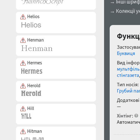
→ Інші шриф
→ Колекції у
Helios
Функці
Henman
Застосуван
Буквиця
Вид інфор
Hermes
мультфіл
стінгазета
Тип носія:
Herold
Грубий па
Додаткові
—
Hill
Хінтінг:
Автоматич
Hitman