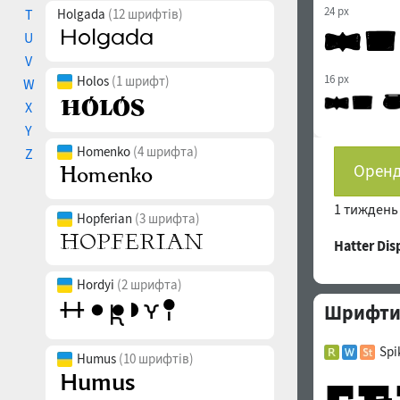
24 px
T
Holgada
(12 шрифтів)
U
V
16 px
Holos
(1 шрифт)
W
X
Y
Homenko
(4 шрифта)
Z
Оренд
1 тижден
Hopferian
(3 шрифта)
Hatter Di
Hordyi
(2 шрифта)
Шрифти с
Spi
Humus
(10 шрифтів)