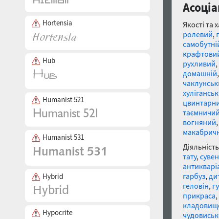
Асоціа
Hortensia
Якості та 
ролевий
,
самобутні
крафтови
Hub
рухливий
,
домашній
чаклунськ
хулігансь
Humanist 521
цвинтарн
таємничи
вогняний
макабрич
Humanist 531
Діяльність
тату
,
сувен
антикварі
гарбуз
,
ди
Hybrid
геловін
,
г
прикраса
,
кладовищ
Hypocrite
чудовиськ