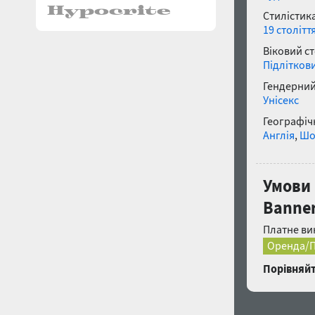
Стилістика
19 столітт
Віковий с
Підлітков
Гендерний
Унісекс
Географічн
Англія
,
Шо
Умови 
Banner
Платне ви
Оренда/П
Порівняйт