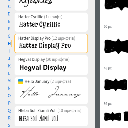
C
D
Hatter Cyrillic
(1 шрифт)
E
60 px
F
G
Hatter Display Pro
(12 шрифтів)
H
I
J
Hegval Display
(20 шрифтів)
K
48 px
L
M
Hello January
(2 шрифта)
N
O
P
36 px
Q
Hleba Soli Ziamli Voli
(10 шрифтів)
R
S