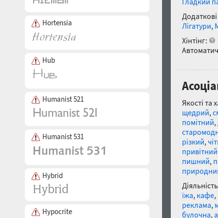
Гладкий п
Додаткові
Hortensia
Лігатури
,
Хінтінг:
Автоматич
Hub
Асоціа
Humanist 521
Якості та 
щедрий
,
с
помітний
,
старомод
Humanist 531
різкий
,
чі
привітний
пишний
,
п
природни
Hybrid
Діяльність
їжа
,
кафе
,
реклама
,
Hypocrite
булочна
,
а