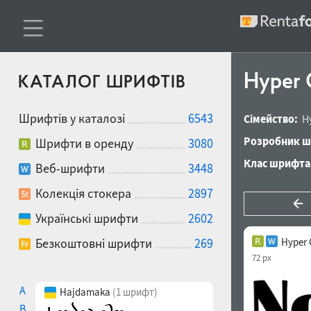
Hyper
КАТАЛОГ ШРИФТІВ
Шрифтів у каталозі
6543
Сімейство:
H
Розробник ш
Шрифти в оренду
3080
Клас шрифта
Веб-шрифти
3448
Колекція стокера
2897
Українські шрифти
2602
Безкоштовні шрифти
269
Hyper 
72 px
A
Hajdamaka
(1 шрифт)
B