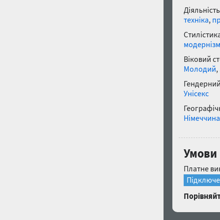
Діяльність
техніка
,
п
Стилістика
модерніз
Віковий с
Молодий
,
Гендерний
Унісекс
Географічн
Німеччина
Умови 
Платне ви
Підключе
Порівняйт