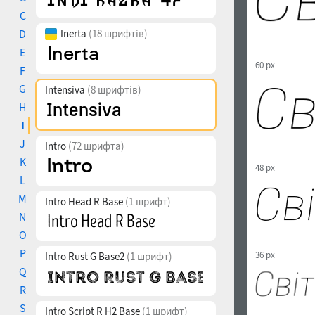
C
D
Inerta
(18 шрифтів)
E
60 px
F
G
Intensiva
(8 шрифтів)
H
I
J
Intro
(72 шрифта)
K
48 px
L
M
Intro Head R Base
(1 шрифт)
N
O
P
36 px
Intro Rust G Base2
(1 шрифт)
Q
R
S
Intro Script R H2 Base
(1 шрифт)