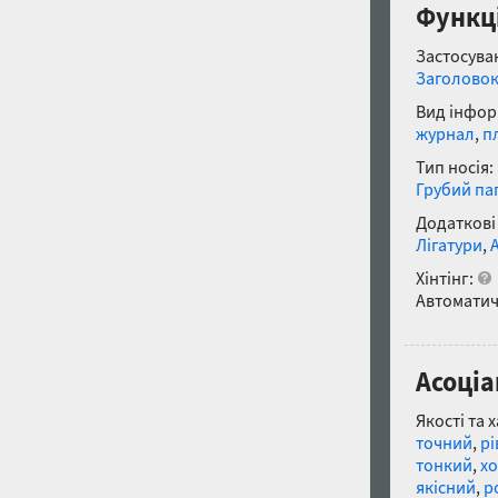
Функці
Застосуван
Заголово
Вид інфор
журнал
,
п
Тип носія:
Грубий па
Додаткові
Лігатури
,
Хінтінг:
Автоматич
Асоціа
Якості та 
точний
,
рі
тонкий
,
х
якісний
,
р