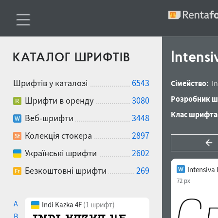
Intensi
КАТАЛОГ ШРИФТІВ
Шрифтів у каталозі
6543
Сімейство:
I
Розробник ш
Шрифти в оренду
3080
Клас шрифта
Веб-шрифти
3448
Колекція стокера
2897
Українські шрифти
2602
Безкоштовні шрифти
269
Intensiva 
72 px
A
Indi Kazka 4F
(1 шрифт)
B