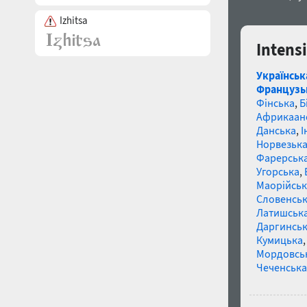
Izhitsa
Intens
Українськ
Французь
Фінська
,
Б
Африкаан
Данська
,
І
Норвезьк
Фарерськ
Угорська
,
Маорійські
Словенсь
Латишськ
Даргинськ
Кумицька
Мордовсь
Чеченська