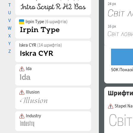
24 px
T
U
V
Irpin Type
(6 шрифтів)
16 px
W
X
Y
Iskra CYR
(14 шрифтів)
Z
Ida
50K Показ
Шрифти с
Illusion
Stapel Na
Industry