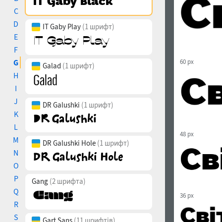
C
D
IT Gaby Play
(1 шрифт)
E
F
G
60 px
Galad
(1 шрифт)
H
I
J
DR Galushki
(1 шрифт)
K
L
48 px
M
DR Galushki Hole
(1 шрифт)
N
O
P
Gang
(2 шрифта)
Q
36 px
R
S
Gart Sans
(11 шрифтів)