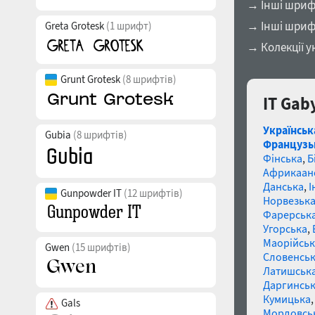
→ Інші шрифт
→ Інші шриф
Greta Grotesk
(1 шрифт)
→ Колекції у
Grunt Grotesk
(8 шрифтів)
IT Gab
Українськ
Gubia
(8 шрифтів)
Французь
Фінська
,
Б
Африкаан
Данська
,
І
Gunpowder IT
(12 шрифтів)
Норвезьк
Фарерськ
Угорська
,
Маорійські
Gwen
(15 шрифтів)
Словенсь
Латишськ
Даргинськ
Кумицька
Gals
Мордовсь