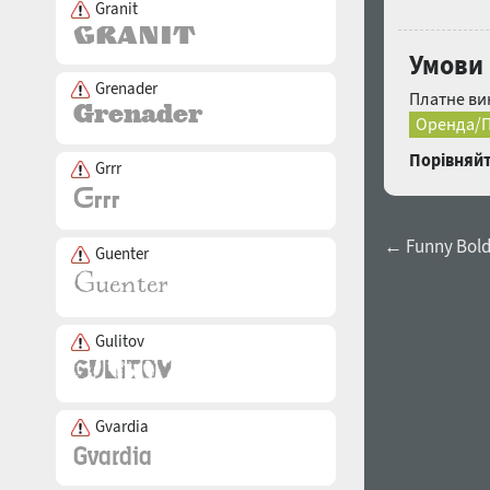
Granit
Умови 
Grenader
Платне ви
Оренда/П
Порівняйт
Grrr
← Funny Bol
Guenter
Gulitov
Gvardia