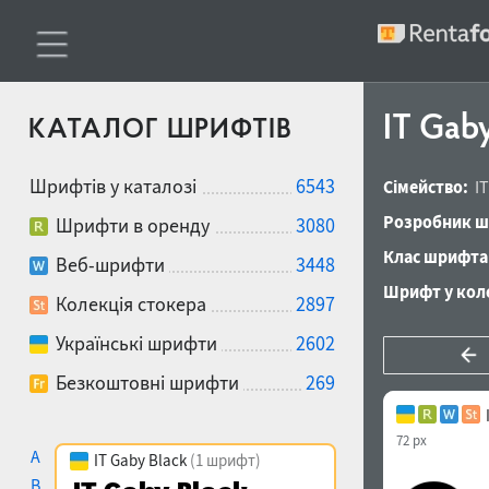
IT Gab
КАТАЛОГ ШРИФТІВ
Шрифтів у каталозі
6543
Сімейство:
I
Розробник ш
Шрифти в оренду
3080
Клас шрифта
Веб-шрифти
3448
Шрифт у коле
Колекція стокера
2897
Українські шрифти
2602
Безкоштовні шрифти
269
72 px
A
IT Gaby Black
(1 шрифт)
B