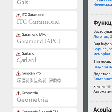
Чеченська
ITC Garamond
Функці
Застосуван
Garamond (APC)
Логотип
,
Вид інфор
журнал
,
р
Garland
меморіал
,
Тип носія:
Гладкий п
Genplan Pro
Додаткові
Альтернат
Хінтінг:
Автоматич
Geometria
Асоціа
Geometric Slabserif 712