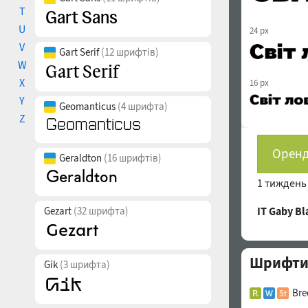
T
U
24 px
V
Gart Serif
(12 шрифтів)
W
X
16 px
Y
Geomanticus
(4 шрифта)
Z
Оренд
Geraldton
(16 шрифтів)
1 тижден
Gezart
(32 шрифта)
IT Gaby B
Шрифти 
Gik
(3 шрифта)
Bre