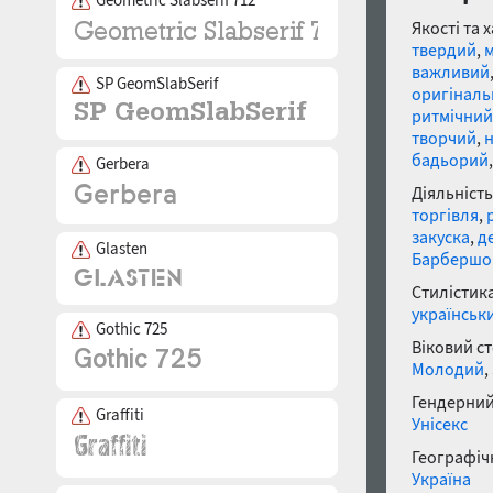
Якості та 
твердий
,
м
важливий
SP GeomSlabSerif
оригінал
ритмічний
творчий
,
бадьорий
Gerbera
Діяльність
торгівля
,
закуска
,
д
Glasten
Барбершо
Стилістика
українськ
Gothic 725
Віковий с
Молодий
,
Гендерний
Graffiti
Унісекс
Географічн
Україна