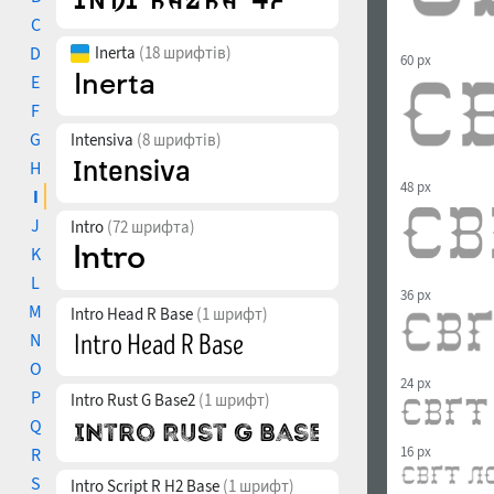
C
D
Inerta
(18 шрифтів)
60 px
E
F
G
Intensiva
(8 шрифтів)
H
48 px
I
J
Intro
(72 шрифта)
K
L
36 px
M
Intro Head R Base
(1 шрифт)
N
O
24 px
P
Intro Rust G Base2
(1 шрифт)
Q
16 px
R
S
Intro Script R H2 Base
(1 шрифт)