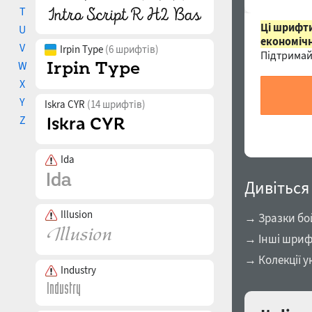
T
Ці шрифти
U
економічн
V
Irpin Type
(6 шрифтів)
Підтримай
W
X
Y
Iskra CYR
(14 шрифтів)
Z
Ida
Дивіться
Illusion
→ Зразки бо
→ Інші шриф
→ Колекції у
Industry