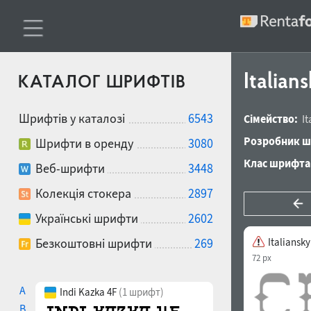
Italian
КАТАЛОГ ШРИФТІВ
Шрифтів у каталозі
6543
Сімейство:
I
Розробник ш
Шрифти в оренду
3080
Клас шрифта
Веб-шрифти
3448
Колекція стокера
2897
Українські шрифти
2602
Безкоштовні шрифти
269
Italiansky
72 px
A
Indi Kazka 4F
(1 шрифт)
B