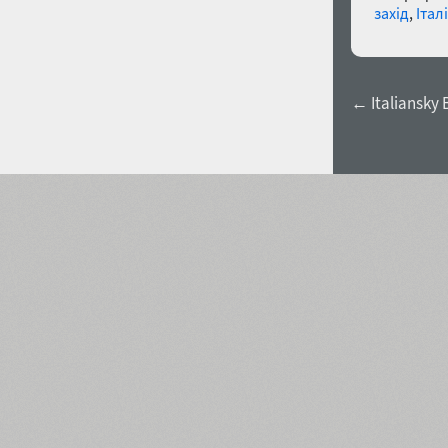
захід
,
Італ
← Italiansky 