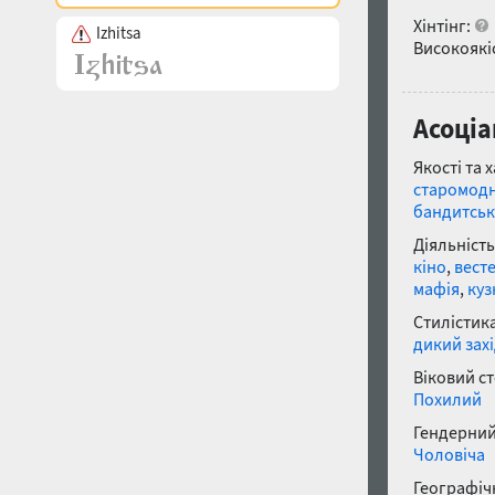
Хінтінг:
Izhitsa
Високоякіс
Асоціа
Якості та 
старомод
бандитсь
Діяльність
кіно
,
вест
мафія
,
куз
Стилістика
дикий зах
Віковий с
Похилий
Гендерний
Чоловіча
Географічн