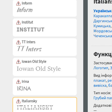
Italia
Inform
Українськ
Каракалп
Даргинськ
Institut
Кумицька
Мордовсь
Чеченська
TT Inters
Функці
Iowan Old Style
Застосуван
Логотип
,
Вид інфор
плакат
,
ре
Irina
вивіска
,
б
Тип носія:
Грубий па
Italiansky
Додаткові
—